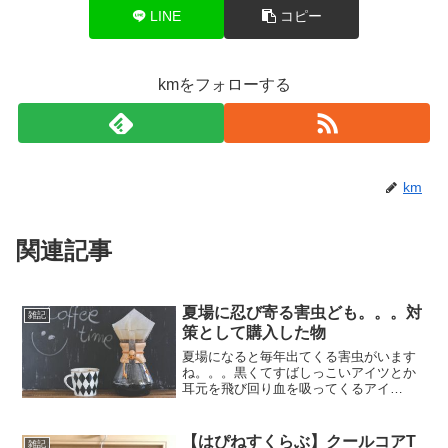
LINE
コピー
kmをフォローする
km
関連記事
夏場に忍び寄る害虫ども。。。対
雑記
策として購入した物
夏場になると毎年出てくる害虫がいます
ね。。。黒くてすばしっこいアイツとか
耳元を飛び回り血を吸ってくるアイ
ツ。。。最近奴らの対策用に用意してい
た物が無くなってきたので新たに購入す
ることにまずはこれ、ゴキブリが侵入し
【はぴねすくらぶ】クールコアT
雑記