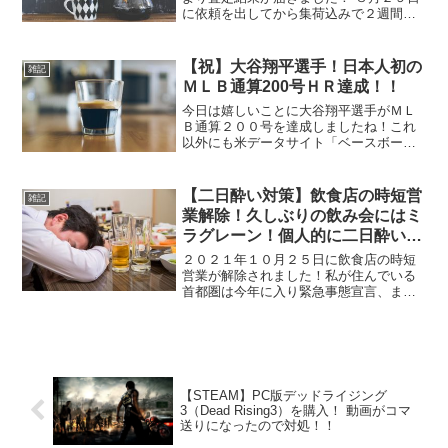
に依頼を出してから集荷込みで２週間ぐ
らい掛かりましたかね。査定結果はメー
ルで届きましたが内容は下記。※原文そ
のまま↓↓↓この度はお客様の大切な商品を
【祝】大谷翔平選手！日本人初の
雑記
お送りいただきまし...
ＭＬＢ通算200号ＨＲ達成！！
今日は嬉しいことに大谷翔平選手がＭＬ
Ｂ通算２００号を達成しましたね！これ
以外にも米データサイト「ベースボー
ル・リファレンス」公式Ｘによると『Ｍ
ＬＢで８００試合で２００本塁打以上、
５００打点以上、１００盗塁以上を達成
【二日酔い対策】飲食店の時短営
雑記
した最初の選手』といった投...
業解除！久しぶりの飲み会にはミ
ラグレーン！個人的に二日酔いし
ない為の飲み方！
２０２１年１０月２５日に飲食店の時短
営業が解除されました！私が住んでいる
首都圏は今年に入り緊急事態宣言、まん
延防止策と常に飲食店は時短営業の影響
を受けていました。まあ一部の店は無視
して営業しているみたいでしたが。。。
（笑） という訳で早速旧...
【STEAM】PC版デッドライジング
3（Dead Rising3）を購入！ 動画がコマ
送りになったので対処！！