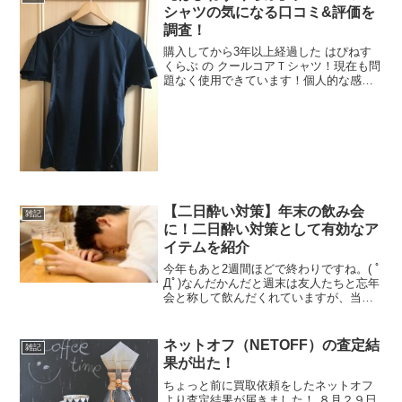
そうな場所に噴射しておけば奴...
シャツの気になる口コミ&評価を
調査！
購入してから3年以上経過した はぴねす
くらぶ の クールコアＴシャツ！現在も問
題なく使用できています！個人的な感想
は書いてきたので今回はクールコアTシャ
ツの口コミや評価を調査してみました！
一覧クールコアＴシャツ！の評判は？公
式サイト のレビ...
【二日酔い対策】年末の飲み会
雑記
に！二日酔い対策として有効なア
イテムを紹介
今年もあと2週間ほどで終わりですね。( ﾟ
Дﾟ)なんだかんだと週末は友人たちと忘年
会と称して飲んだくれていますが、当ブ
ログで紹介している二日酔い防止アイテ
ム（ミラグレーン、サフランゴールド）
には助けられています。(;^_^A楽しい飲
ネットオフ（NETOFF）の査定結
雑記
み会で終...
果が出た！
ちょっと前に買取依頼をしたネットオフ
より査定結果が届きました！ ８月２９日