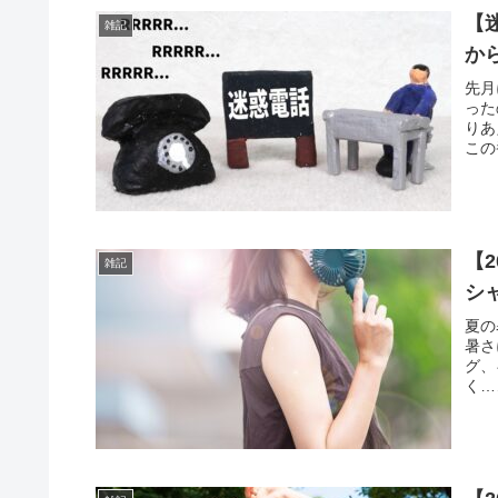
【
雑記
か
先月
った
りあ
この
【
雑記
シ
夏の
暑さ
グ、
く…