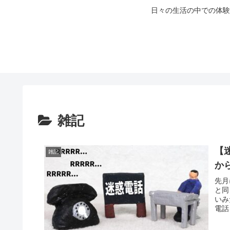
日々の生活の中での体験
雑記
【
雑記
か
先月
と同
いみ
電話