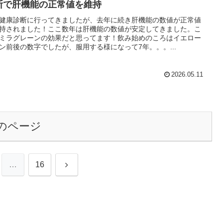
断で肝機能の正常値を維持
健康診断に行ってきましたが、去年に続き肝機能の数値が正常値
持されました！ここ数年は肝機能の数値が安定してきました。こ
ミラグレーンの効果だと思ってます！飲み始めのころはイエロー
ン前後の数字でしたが、服用する様になって7年。。。...
2026.05.11
のページ
次
…
16
へ