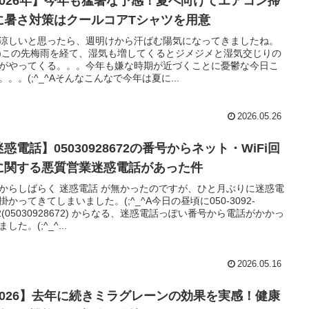
2026年】今年も猛暑な予感！夏へ向けてエアコン掃
に暑さ対策はクールコアTシャツを用意
涼しいと思ったら、週明けから汗ばむ陽気になってきましたね。
_-;)この先梅雨を経て、湿気も増してくるとジメジメと湿気交じりの
がやってくる。。。今年も嫌な時期が近づくことに憂鬱な今日こ
。。。(;^_^Aそんなこんなで今年は夏に...
2026.05.26
惑電話】05030928672の番号からネット・WiFi回
に関する悪質営業迷惑電話があった件
からしばらく 迷惑電話 が無かったのですが、ひと月ぶりに迷惑電
掛かってきてしまいました。(;^_^A今日の昼頃に050-3092-
72(05030928672) からなる、迷惑電話っぽい番号から電話がかかっ
した。(;^_^...
2026.05.16
2026】去年に続きミラグレーンの効果を実感！健康