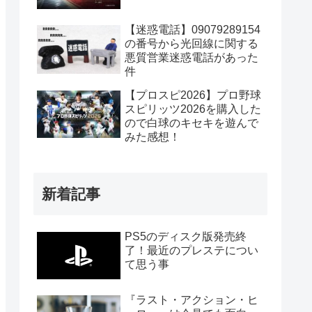
【迷惑電話】09079289154
の番号から光回線に関する
悪質営業迷惑電話があった
件
【プロスピ2026】プロ野球
スピリッツ2026を購入した
ので白球のキセキを遊んで
みた感想！
新着記事
PS5のディスク版発売終
了！最近のプレステについ
て思う事
『ラスト・アクション・ヒ