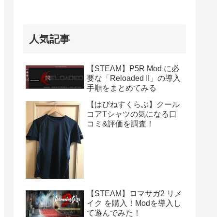
人気記事
【STEAM】P5R Mod に必
要な「Reloaded II」の導入
手順をまとめてみる
【はぴねすくらぶ】クール
コアTシャツの気になる口
コミ&評価を調査！
【STEAM】ロマサガ2 リメ
イク を購入！Modを導入し
て遊んでみた！