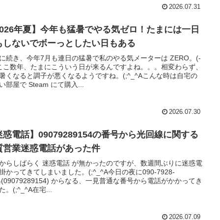
2026.07.31
2026年夏】今年も猛暑でやる気ゼロ！たまには一日
もしないでボーっとしたい日もある
に続き、今年7月も連日の猛暑で私のやる気メーターは ZERO。(-
;)ここ数年、たまにこういう日が来るんですよね。。。相変わらず、
暑くなると調子が悪くなるようですね。(;^_^Aこんな時は自宅の
い部屋で Steam にて購入...
2026.07.30
迷惑電話】09079289154の番号から光回線に関する
質営業迷惑電話があった件
からしばらく 迷惑電話 が無かったのですが、数週間ぶりに迷惑電
掛かってきてしまいました。(;^_^A今日の夜に090-7928-
54(09079289154) からなる、一見普通な番号から電話がかかってき
。(;^_^A在宅...
2026.07.09