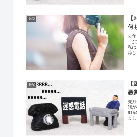
【
雑記
何
去年
_-
私は
涼し
【
雑記
悪
先月
話が
91
ました