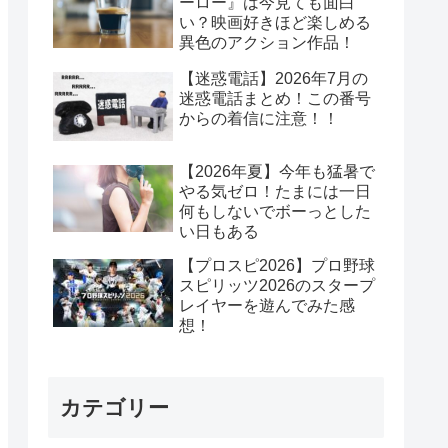
ーロー』は今見ても面白
い？映画好きほど楽しめる
異色のアクション作品！
【迷惑電話】2026年7月の
迷惑電話まとめ！この番号
からの着信に注意！！
【2026年夏】今年も猛暑で
やる気ゼロ！たまには一日
何もしないでボーっとした
い日もある
【プロスピ2026】プロ野球
スピリッツ2026のスタープ
レイヤーを遊んでみた感
想！
カテゴリー