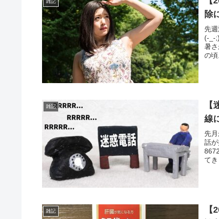
【
雑記
除
先週
(-
暑さ
の頃
【迷
雑記
線
先月
話が
86
てきま
【
雑記