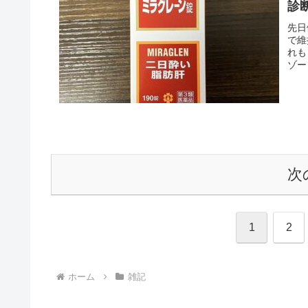
診
先日
で維
れも
ゾー
次
1
2
ホーム
雑記