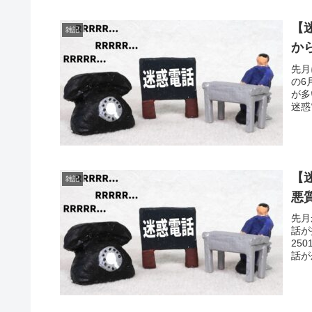
【
雑記
か
先月
の6
が多
迷惑
【
雑記
悪
先月
話が
25
話が