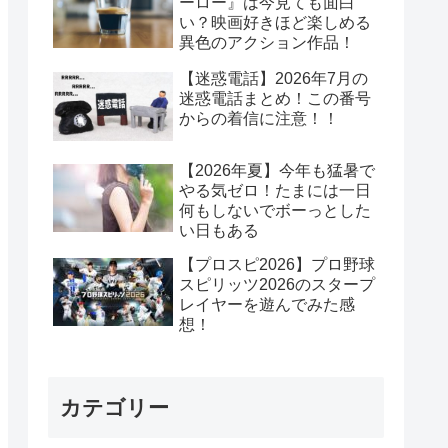
ーロー』は今見ても面白
い？映画好きほど楽しめる
異色のアクション作品！
【迷惑電話】2026年7月の
迷惑電話まとめ！この番号
からの着信に注意！！
【2026年夏】今年も猛暑で
やる気ゼロ！たまには一日
何もしないでボーっとした
い日もある
【プロスピ2026】プロ野球
スピリッツ2026のスタープ
レイヤーを遊んでみた感
想！
カテゴリー