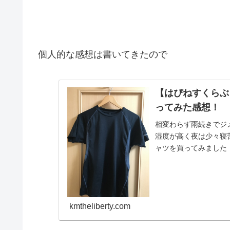
個人的な感想は書いてきたので
【はぴねすくらぶ
ってみた感想！
相変わらず雨続きでジ
湿度が高く夜は少々寝
ャツを買ってみました
年間使用した感想等記..
kmtheliberty.com