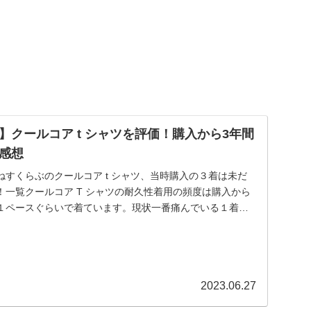
】クールコア t シャツを評価！購入から3年間
感想
すくらぶのクールコア t シャツ、当時購入の３着は未だ
！一覧クールコア T シャツの耐久性着用の頻度は購入から
１ペースぐらいで着ています。現状一番痛んでいる１着は
2023.06.27