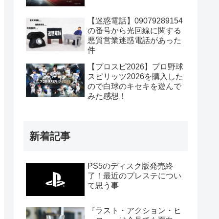
【迷惑電話】09079289154
の番号から光回線に関する
悪質営業迷惑電話があった
件
【プロスピ2026】プロ野球
スピリッツ2026を購入した
ので白球のキセキを遊んで
みた感想！
新着記事
PS5のディスク版発売終
了！最近のプレステについ
て思う事
『ラスト・アクション・ヒ