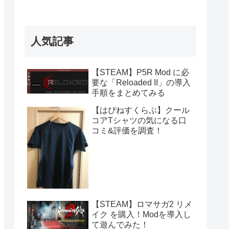
人気記事
【STEAM】P5R Mod に必
要な「Reloaded II」の導入
手順をまとめてみる
【はぴねすくらぶ】クール
コアTシャツの気になる口
コミ&評価を調査！
【STEAM】ロマサガ2 リメ
イク を購入！Modを導入し
て遊んでみた！