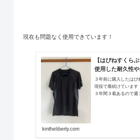
現在も問題なく使用できています！
【はぴねすくらぶ
使用した耐久性や
３年前に購入したはぴね
現役で着続けています
３年間３着あるので週
こんな感じです。...
kmtheliberty.com