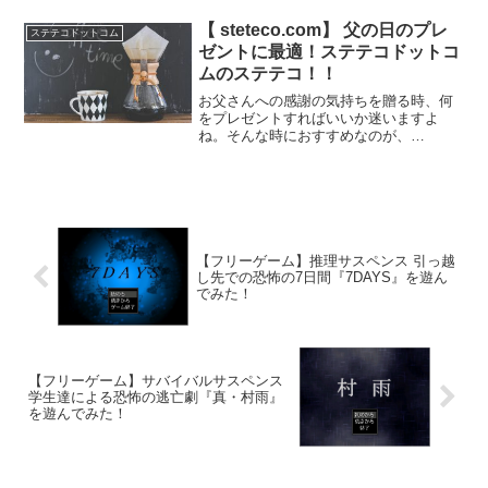
もらえたようです！そんなステテコです
が、今回は購入からひと月近く着用して
【 steteco.com】 父の日のプレ
ステテコドットコム
みたので、肌触り、速乾性...
ゼントに最適！ステテコドットコ
ムのステテコ！！
お父さんへの感謝の気持ちを贈る時、何
をプレゼントすればいいか迷いますよ
ね。そんな時におすすめなのが、
steteco.comのステテコです。このアイテ
ムは、日本の伝統的なデザインと心地よ
さを融合させたもので、お父さんにぴっ
たりの贈り物と言えま...
【フリーゲーム】推理サスペンス 引っ越
し先での恐怖の7日間『7DAYS』を遊ん
でみた！
【フリーゲーム】サバイバルサスペンス
学生達による恐怖の逃亡劇『真・村雨』
を遊んでみた！