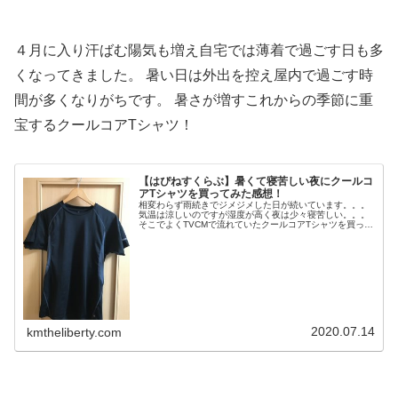
４月に入り汗ばむ陽気も増え自宅では薄着で過ごす日も多
くなってきました。 暑い日は外出を控え屋内で過ごす時
間が多くなりがちです。 暑さが増すこれからの季節に重
宝するクールコアTシャツ！
【はぴねすくらぶ】暑くて寝苦しい夜にクールコ
アTシャツを買ってみた感想！
相変わらず雨続きでジメジメした日が続いています。。。
気温は涼しいのですが湿度が高く夜は少々寝苦しい。。。
そこでよくTVCMで流れていたクールコアTシャツを買って
みました！これから暑くなるだろうし丁度いいかな（笑）
追記：３年間使用した感想等記...
2020.07.14
kmtheliberty.com