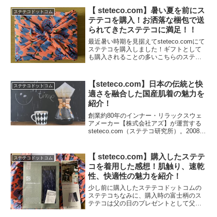
ね。そこでおすすめなのが、steteco.com
のステテコです。こちらのステテコは日
【 steteco.com】暑い夏を前にス
ステテコドットコム
本の伝統的な...
テテコを購入！お洒落な梱包で送
られてきたステテコに満足！！
最近暑い時期を見据えてsteteco.comにて
ステテコを購入しました！ギフトとして
も購入されることの多いこちらのステテ
コですが注文して数日で届きました。梱
包された紙袋から取り出すとお洒落な布
に包まれていました！※糸が多少ほつれ
【steteco.com】日本の伝統と快
ステテコドットコム
ていますが気...
適さを融合した国産肌着の魅力を
紹介！
創業約80年のインナー・リラックスウェ
アメーカー【株式会社アズ】が運営する
steteco.com（ステテコ研究所）。2008年
に世界初のステテコ研究所として設立さ
れてからは、お客様に心地よいライフス
タイルを提供の理念を基に、 日本の伝統
【 steteco.com】購入したステテ
ステテコドットコム
と快...
コを着用した感想！肌触り、速乾
性、快適性の魅力を紹介！
少し前に購入したステテコドットコムの
ステテコちなみに、購入時の富士柄のス
テテコは父の日のプレゼントとして父に
贈りましたが着心地がいいと気に入って