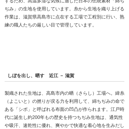
するため、高温多湿な気候に適した日本の伝統素材「綿ち
ぢみ」の生地を使用しています。糸から生地を織り上げる
作業は、滋賀県高島市に点在する工場で工程別に行い、熟
練の職人たちの厳しい目で管理しています。
しぼを出し、晒す 近江 － 滋賀
製織された生地は、高島市内の晒（さらし）工場へ。緯糸
（よこいと）の撚りが戻る力を利用して、綿ちぢみの命で
ある「シボ」と呼ばれる布面の凹凸が作られます。江戸時
代に誕生し約200年もの歴史を持つちぢみ生地は、通気性
や吸汗、速乾性に優れ、爽やかで快適な着心地を生みだし