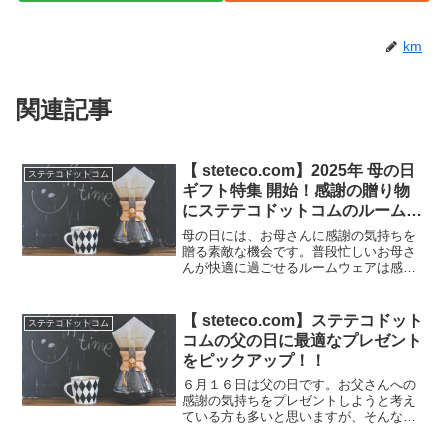
km
関連記事
【 steteco.com】2025年 母の日
ステテコドットコム
ギフト特集 開始！感謝の贈り物
にステテコドットコムのルームウ
ェア！
母の日には、お母さんに感謝の気持ちを
贈る素敵な機会です。普段忙しいお母さ
んが快適に過ごせるルームウェアは感謝
の気持ちを表すとても良い贈り物となる
ことでしょう。steteco.comでは母の日ギ
フト特集として2025年4月30日（水）朝9
【 steteco.com】ステテコドット
ステテコドットコム
時ま...
コムの父の日に最適なプレゼント
をピックアップ！！
６月１６日は父の日です。お父さんへの
感謝の気持ちをプレゼントしようと考え
ている方も多いと思いますが、そんな時
何をプレゼントすればいいか迷いますよ