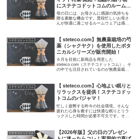
にステテコドットコムのルームウ
ェア！
母の日には、お母さんに感謝の気持ちを
贈る素敵な機会です。普段忙しいお母さ
んが快適に過ごせるルームウェアは感謝
の気持ちを表すとても良い贈り物となる
ことでしょう。steteco.comでは母の日ギ
フト特集として2025年4月30日（水）朝9
【 steteco.com】無農薬栽培の芍
ステテコドットコム
時ま...
薬（シャクヤク）を使用したボタ
ニカルシリーズが販売開始！
６月を目前に新商品を用意した
steteco.com（ステテコドットコム）。そ
の中でも注目されているのが無農薬栽培
の『芍薬（シャクヤク）』エキスを配合
したボタニカルダイを紹介します！
steteco.comについてはこちらの記事で紹
【 steteco.com】心地よい眠りと
ステテコドットコム
介！一覧ボタ...
リラックスを提供！ステテコドッ
トコムのパジャマ！
忙しく疲弊する昨今の社会環境。そんな
疲れた心身を癒すには快適な眠りとリラ
ックスした時間が必要不可欠です。そこ
で、日本の伝統と快適さを融合させた
steteco.comのパジャマが、理想的な睡眠
環境を提供します。steteco.comについて
【2026年版】父の日のプレゼン
ステテコドットコム
は...
トに迷ったらコレ！実用的で喜ば