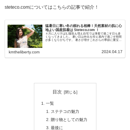
steteco.comについてはこちらの記事で紹介！
猛暑日に寒い冬の頼れる相棒！天然素材の肌に心
地よい国産肌着は Steteco.com ！
４月に入り汗ばむ陽気も増え自宅では薄着で過ごす日も多
くなってきました。 暑い日は外出を控え屋内で過ごす時間
が多くなりがちです。 暑さが増すこれからの季節に重宝す
るクールコアTシャツ！クールコアTシャツにはステテコを
合わせることが多いのですが...
2024.04.17
kmtheliberty.com
目次
一覧
ステテコの魅力
贈り物としての魅力
最後に