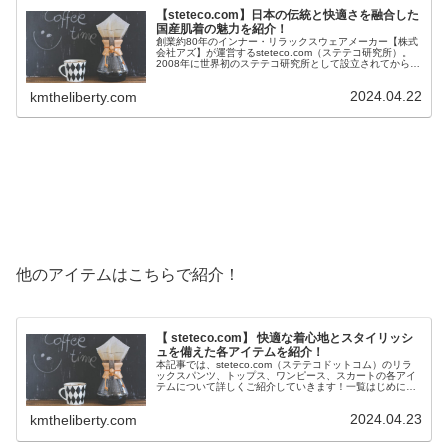
【steteco.com】日本の伝統と快適さを融合した
国産肌着の魅力を紹介！
創業約80年のインナー・リラックスウェアメーカー【株式
会社アズ】が運営するsteteco.com（ステテコ研究所）。
2008年に世界初のステテコ研究所として設立されてから
は、お客様に心地よいライフスタイルを提供の理念を基
に、 日本の伝統と快...
2024.04.22
kmtheliberty.com
他のアイテムはこちらで紹介！
【 steteco.com】 快適な着心地とスタイリッシ
ュを備えた各アイテムを紹介！
本記事では、steteco.com（ステテコドットコム）のリラ
ックスパンツ、トップス、ワンピース、スカートの各アイ
テムについて詳しくご紹介していきます！一覧はじめに創
業約80年のインナー・リラックスウェアメーカー【株式会
社アズ】が運営するs...
2024.04.23
kmtheliberty.com