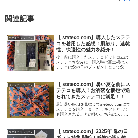
関連記事
【 steteco.com】購入したステテ
ステテコドットコム
コを着用した感想！肌触り、速乾
性、快適性の魅力を紹介！
少し前に購入したステテコドットコムの
ステテコちなみに、購入時の富士柄のス
テテコは父の日のプレゼントとして父に
贈りましたが着心地がいいと気に入って
もらえたようです！そんなステテコです
が、今回は購入からひと月近く着用して
【 steteco.com】暑い夏を前にス
ステテコドットコム
みたので、肌触り、速乾性...
テテコを購入！お洒落な梱包で送
られてきたステテコに満足！！
最近暑い時期を見据えてsteteco.comにて
ステテコを購入しました！ギフトとして
も購入されることの多いこちらのステテ
コですが注文して数日で届きました。梱
包された紙袋から取り出すとお洒落な布
に包まれていました！※糸が多少ほつれ
【 steteco.com】2025年 母の日
ステテコドットコム
ていますが気...
ギフト特集 開始！感謝の贈り物