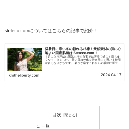
steteco.comについてはこちらの記事で紹介！
猛暑日に寒い冬の頼れる相棒！天然素材の肌に心
地よい国産肌着は Steteco.com ！
４月に入り汗ばむ陽気も増え自宅では薄着で過ごす日も多
くなってきました。 暑い日は外出を控え屋内で過ごす時間
が多くなりがちです。 暑さが増すこれからの季節に重宝す
るクールコアTシャツ！クールコアTシャツにはステテコを
合わせることが多いのですが...
2024.04.17
kmtheliberty.com
目次
一覧