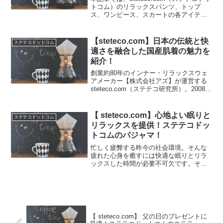
トコム）のリラックスパンツ、トップ
ス、ワンピース、スカートの各アイテム
について詳しくご紹介していきます！一
覧はじめに創業約80年のインナー・リラ
ックスウェアメーカー【株式会社アズ】
【steteco.com】日本の伝統と快
ステテコドットコム
が運営するs...
適さを融合した国産肌着の魅力を
紹介！
創業約80年のインナー・リラックスウェ
アメーカー【株式会社アズ】が運営する
steteco.com（ステテコ研究所）。2008年
に世界初のステテコ研究所として設立さ
れてからは、お客様に心地よいライフス
タイルを提供の理念を基に、 日本の伝統
【 steteco.com】心地よい眠りと
ステテコドットコム
と快...
リラックスを提供！ステテコドッ
トコムのパジャマ！
忙しく疲弊する昨今の社会環境。そんな
疲れた心身を癒すには快適な眠りとリラ
ックスした時間が必要不可欠です。そこ
で、日本の伝統と快適さを融合させた
steteco.comのパジャマが、理想的な睡眠
環境を提供します。steteco.comについて
は...
【 steteco.com】 父の日のプレゼントに