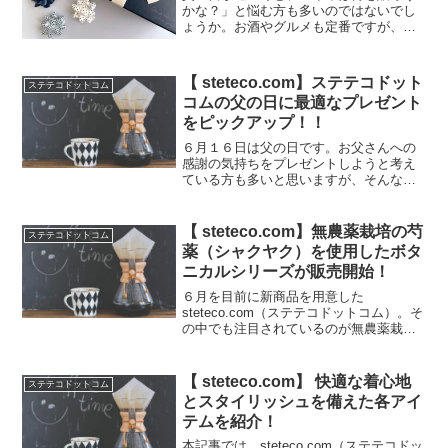
かな？」と悩む方も多いのではないでし
ょうか。お酒やグルメも定番ですが、せ
っかくなら毎日使えて本当に喜んでもら
えるものを贈りたいですよね。そんな方
におすすめしたいのが、steteco.com| ス
【 steteco.com】ステテコドット
ステテコドットコム
テテコドッ...
コムの父の日に最適なプレゼント
をピックアップ！！
６月１６日は父の日です。お父さんへの
感謝の気持ちをプレゼントしようと考え
ている方も多いと思いますが、そんな時
何をプレゼントすればいいか迷いますよ
ね。そこでおすすめなのが、steteco.com
のステテコです。こちらのステテコは日
【 steteco.com】無農薬栽培の芍
ステテコドットコム
本の伝統的な...
薬（シャクヤク）を使用したボタ
ニカルシリーズが販売開始！
６月を目前に新商品を用意した
steteco.com（ステテコドットコム）。そ
の中でも注目されているのが無農薬栽培
の『芍薬（シャクヤク）』エキスを配合
したボタニカルダイを紹介します！
steteco.comについてはこちらの記事で紹
【 steteco.com】 快適な着心地
ステテコドットコム
介！一覧ボタ...
とスタイリッシュを備えた各アイ
テムを紹介！
本記事では、steteco.com（ステテコドッ