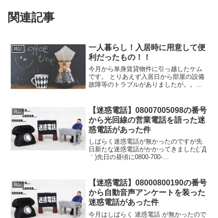
関連記事
一人暮らし！入居時に用意して便
雑記
利だったもの！！
今月から単身賃貸物件に引っ越したケム
です。 とりあえず入居日から部屋の設備
故障等のトラブルがありましたが。。。
なんとかやってる次第です(。-∀-) おか
しい所はとりあえず管理会社なり不動産
会社に速攻で連絡しましょう(笑) とりあ
【迷惑電話】08007005098の番号
雑記
えず入居時は...
から光回線の営業電話を語った迷
惑電話があった件
しばらく迷惑電話が無かったのですが先
日新たな迷惑電話がかかってきました(;´Д
｀)先日の昼頃に0800-700-
5098(08007005098) からなる、いかにも
な番号から電話がかかってきました
（笑）どうせ迷惑電話だと思いました
【迷惑電話】08000800190の番号
雑記
が、ブロ...
から自動音声アンケートを装った
迷惑電話があった件
今月はしばらく 迷惑電話 が無かったので