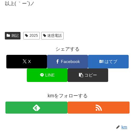
以上( ｀ー´)ノ
雑記
2025
迷惑電話
シェアする
X
Facebook
はてブ
LINE
コピー
kmをフォローする
km