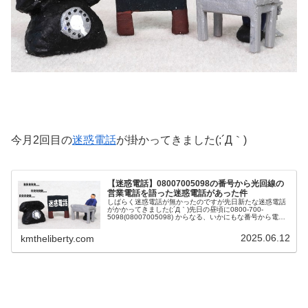
今月2回目の
迷惑電話
が掛かってきました(;´Д｀)
【迷惑電話】08007005098の番号から光回線の
営業電話を語った迷惑電話があった件
しばらく迷惑電話が無かったのですが先日新たな迷惑電話
がかかってきました(;´Д｀)先日の昼頃に0800-700-
5098(08007005098) からなる、いかにもな番号から電話
がかかってきました（笑）どうせ迷惑電話だと思いました
が、ブロ...
2025.06.12
kmtheliberty.com