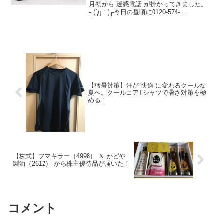
月初から 迷惑電話 が掛かってきました。
┐(´д｀)┌今日の昼頃に0120-574-
714(0120574714) からなる、迷惑電話っ
ぽい番号から電話がかかってきました。
（笑）どんな迷惑電話だと思い出...
【猛暑対策】汗が“快適”に変わるクールな
夏へ。クールコアTシャツで暑さ対策を極
める！
【株式】フマキラー（4998） ＆ かどや
製油（2612） から株主優待品が届いた！
コメント