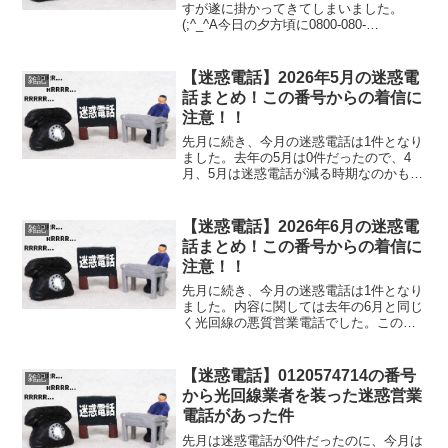
すが遂に掛かってきてしまいました。
(;^_^A今日の夕方頃に0800-080-
0190(08000800190) からなる、あ～また
か と感じる迷惑電話っぽい番号から電話
がかかってきました。（笑）どん...
【迷惑電話】2026年5月の迷惑電
雑記
話まとめ！この番号からの着信に
注意！！
先月に続き、今月の迷惑電話は1件となり
ました。去年の5月は0件だったので、4
月、5月は迷惑電話が減る時期なのかもで
すね。(;^_^Aとりあえず、2026年5月に着
信のあった迷惑電話をまとめてみまし
た！この番号からの着信には注意しまし
【迷惑電話】2026年6月の迷惑電
雑記
ょう！2...
話まとめ！この番号からの着信に
注意！！
先月に続き、今月の迷惑電話は1件となり
ました。内容に関しては去年の6月と同じ
く光回線の悪質営業電話でした。この時
期はこの手の電話が多いみたいですね。
(;^_^Aとりあえず、2026年6月に着信のあ
った迷惑電話をまとめてみました！この
【迷惑電話】0120574714の番号
雑記
番号から...
から光回線業者を装った迷惑営業
電話があった件
先月は迷惑電話が0件だったのに、今月は