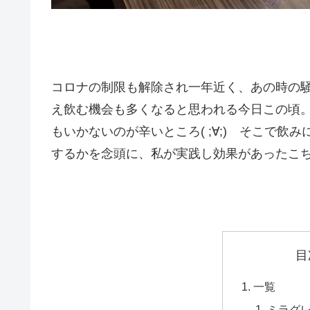
コロナの制限も解除され一年近く、あの時の
え飲む機会も多くなると思われる今日この頃
もいかないのが辛いところ( ;∀;) そこで
するかを念頭に、私が実践し効果があったこ
目
一覧
ミラグ