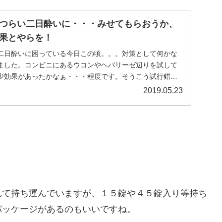
つらい二日酔いに・・・みせてもらおうか、
果とやらを！
二日酔いに困っている今日この頃。。。対策として何かな
ました。コンビニにあるウコンやヘパリーゼ辺りを試して
少効果があったかなぁ・・・程度です。そうこう試行錯誤
...
2019.05.23
れて持ち運んでいますが、１５錠や４５錠入り等持ち
パッケージがあるのもいいですね。