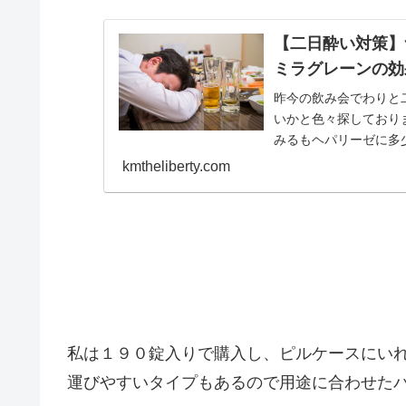
【二日酔い対策】
ミラグレーンの効
昨今の飲み会でわりと
いかと色々探しており
みるもヘパリーゼに多
しているときに酒を飲まな
kmtheliberty.com
私は１９０錠入りで購入し、ピルケースにい
運びやすいタイプもあるので用途に合わせた