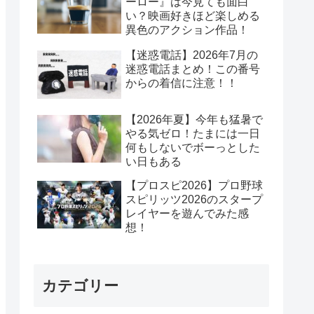
ーロー』は今見ても面白
い？映画好きほど楽しめる
異色のアクション作品！
【迷惑電話】2026年7月の
迷惑電話まとめ！この番号
からの着信に注意！！
【2026年夏】今年も猛暑で
やる気ゼロ！たまには一日
何もしないでボーっとした
い日もある
【プロスピ2026】プロ野球
スピリッツ2026のスタープ
レイヤーを遊んでみた感
想！
カテゴリー