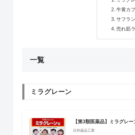
牛黄カ
サフラ
売れ筋
一覧
ミラグレーン
【第3類医薬品】ミラグレーン
日邦薬品工業