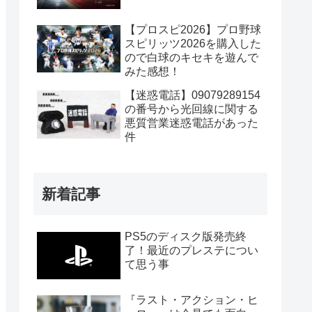
【プロスピ2026】プロ野球
スピリッツ2026を購入した
ので白球のキセキを遊んで
みた感想！
【迷惑電話】09079289154
の番号から光回線に関する
悪質営業迷惑電話があった
件
新着記事
PS5のディスク版発売終
了！最近のプレステについ
て思う事
『ラスト・アクション・ヒ