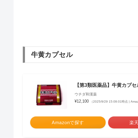
牛黄カプセル
【第3類医薬品】牛黄カプセル
ウチダ和漢薬
¥12,100
（2025/9/29 15:08:01時点 | A
Amazonで探す
楽