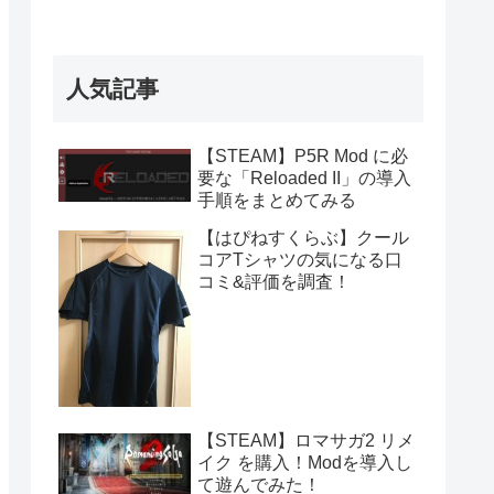
人気記事
【STEAM】P5R Mod に必
要な「Reloaded II」の導入
手順をまとめてみる
【はぴねすくらぶ】クール
コアTシャツの気になる口
コミ&評価を調査！
【STEAM】ロマサガ2 リメ
イク を購入！Modを導入し
て遊んでみた！