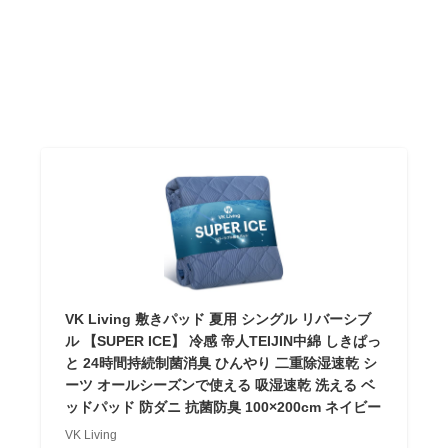
VK Living 敷きパッド 夏用 シングル リバーシブ
ル 【SUPER ICE】 冷感 帝人TEIJIN中綿 しきぱっ
と 24時間持続制菌消臭 ひんやり 二重除湿速乾 シ
ーツ オールシーズンで使える 吸湿速乾 洗える ベ
ッドパッド 防ダニ 抗菌防臭 100×200cm ネイビー
VK Living