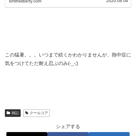
2020.08.04
kmtheliberty.com
この猛暑。。。いつまで続くかわかりませんが、熱中症に
気をつけてただ耐え忍ぶのみ(-_-;)
雑記
クールコア
シェアする