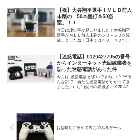
うになるかもですね。(;^_^Aとりあえ
ず、2026年4月に着信のあった迷惑電話を
【祝】大谷翔平選手！ＭＬＢ前人
雑記
まとめてみま...
未踏の「50本塁打＆50盗
塁」！！
今日は凄い事が起こりました！大谷翔平
選手がＭＬＢ前人未到の５０－５０を達
成しましたね！日本では４０ー４０すら
いないのに( 一一)※西武の秋山幸二選手
が１９８７年に記録した「４３本塁打＆
３８盗塁」が一番惜しい記録。この日
【迷惑電話】0120427705の番号
雑記
（現地時間２０２４年９...
からインターネット光回線業者を
語った迷惑電話があった件
今月は 迷惑電話 が多いですね。(;^_^Aそ
んな訳で、新たな迷惑電話がかかってき
ました。(;´Д｀)先日の昼過ぎに0120-427-
705(0120427705) からなる、とりあえず
迷惑電話っぽい番号から電話がかかって
きました。（笑）ど...
お盆時期に改めて遊んでみるゲーム