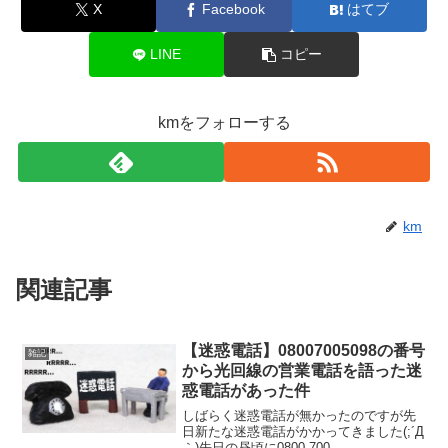
X
Facebook
はてブ
LINE
コピー
kmをフォローする
km
関連記事
【迷惑電話】08007005098の番号
雑記
から光回線の営業電話を語った迷
惑電話があった件
しばらく迷惑電話が無かったのですが先
日新たな迷惑電話がかかってきました(;´Д
｀)先日の昼頃に0800-700-