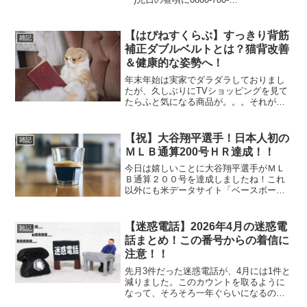
5098(08007005098) からなる、いかにも
な番号から電話がかかってきました
（笑）どうせ迷惑電話だと思いました
【はぴねすくらぶ】すっきり背筋
雑記
が、ブロ...
補正ダブルベルトとは？猫背改善
＆健康的な姿勢へ！
年末年始は実家でダラダラしておりまし
たが、久しぶりにTVショッピングを見て
たらふと気になる商品が。。。それがこ
れ普段は猫背にならないように背筋を伸
ばすようにしていますが、気を抜くとつ
いつい猫背になってしまうんですよね
【祝】大谷翔平選手！日本人初の
雑記
（笑）最近は肩こりや背中...
ＭＬＢ通算200号ＨＲ達成！！
今日は嬉しいことに大谷翔平選手がＭＬ
Ｂ通算２００号を達成しましたね！これ
以外にも米データサイト「ベースボー
ル・リファレンス」公式Ｘによると『Ｍ
ＬＢで８００試合で２００本塁打以上、
５００打点以上、１００盗塁以上を達成
【迷惑電話】2026年4月の迷惑電
雑記
した最初の選手』といった投...
話まとめ！この番号からの着信に
注意！！
先月3件だった迷惑電話が、4月には1件と
減りました。このカウントを取るように
なって、そろそろ一年ぐらいになるの
で、迷惑電話が多い時期なんかも解るよ