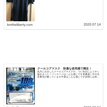
追記：３年間使用した感想等記...
2020.07.14
kmtheliberty.com
クールコアマスク 快適な使用感で満足！
先月に注文したクールコアマスクが、つい先日にようやく
届きました！パッケージはこんな感じです表裏使い方や注
意事項が載っています中身はこんな感じです説明には初め
て使用する際に一度洗浄する様にあったので、軽く手洗い
してから使用しています！使ってみ...