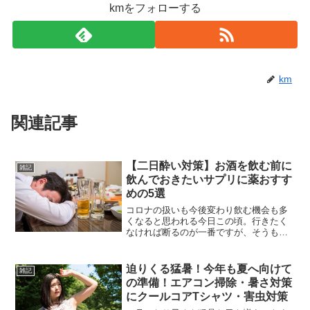
kmをフォローする
km
関連記事
【二日酔い対策】お酒を飲む前に
雑記
飲んでおきたいサプリに薬おすす
めの5選
コロナの扱いも今後変わり飲む機会も多
くなると思われる今日この頃。行きたく
なければ断るのが一番ですが、そうもい
かないのが辛いところですね( ;∀;) そこ
で飲みに行った際にいかに次の日に残さ
ないかを考えた時に、手軽に対策できる
迫りくる猛暑！今年も夏へ向けて
雑記
方法としておすす...
の準備！エアコン掃除・暑さ対策
にクールコアTシャツ・害虫対策