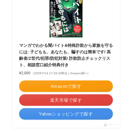
マンガでわかる闇バイト&特殊詐欺から家族を守る
には: 子どもも、あなたも、騙すのは簡単です/ 高
齢者/Z世代/犯罪/防犯対策/ 詐欺防止チェックリス
ト、相談窓口紹介特典付き
¥2,000
（2025/7/14 17:34:33時点 | Amazon調べ）
Amazonで探す
楽天市場で探す
Yahooショッピングで探す
ポチップ