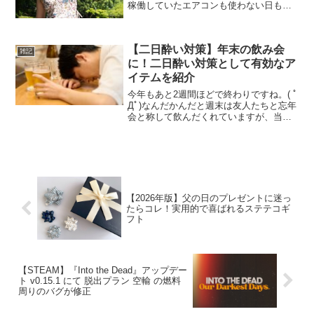
稼働していたエアコンも使わない日もで
てきたし！去年に比べると今年の猛暑日
は辛かったですね(;^_^A連日の熱帯夜で
寝不足気味でバテバテでした。去年より
【二日酔い対策】年末の飲み会
気温が下がってきた...
雑記
に！二日酔い対策として有効なア
イテムを紹介
今年もあと2週間ほどで終わりですね。( ﾟ
Дﾟ)なんだかんだと週末は友人たちと忘年
会と称して飲んだくれていますが、当ブ
ログで紹介している二日酔い防止アイテ
ム（ミラグレーン、サフランゴールド）
には助けられています。(;^_^A楽しい飲
み会で終...
【2026年版】父の日のプレゼントに迷っ
たらコレ！実用的で喜ばれるステテコギ
フト
【STEAM】『Into the Dead』アップデー
ト v0.15.1 にて 脱出プラン 空輸 の燃料
周りのバグが修正