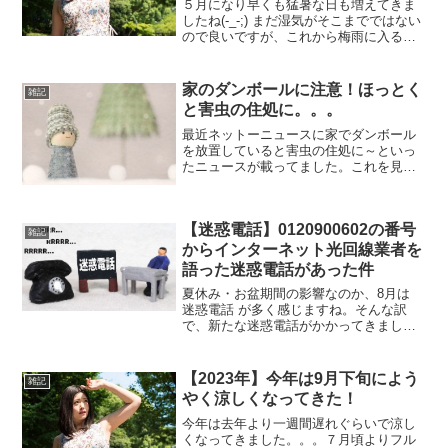
５月になり早くも猛暑な日も増えてきま
したね(-_-;) まだ湿気がそこまでではない
ので良いですが、これから梅雨に入るこ
とを考えると憂鬱な今日この頃。。。
(;^_^A そんなこんなで今年は夏に向けて
の準備を、去年より早いですがぼちぼち
家のダンボールに注意！ほっとく
雑記
始めてみ...
と害虫の住処に。。。
最近ネットーニュースに家でダンボール
を放置していると害虫の住処に～といっ
たニュースが載ってました。これを見て
てそう云えば以前引っ越しの際に結構な
ダンボールを使用して処分が大変だった
なーと過去を振り返ったり。。。これ結
【迷惑電話】0120900602の番号
構前から言われてて湿気を...
雑記
からインターネット光回線業者を
語った迷惑電話があった件
夏休み・お盆期間の影響なのか、8月は
迷惑電話 が多く感じますね。そんな訳
で、新たな迷惑電話がかかってきまし
た。(;´Д｀)先日の夕方頃に0120-900-
602(0120900602) からなる、いかにも迷
惑電話っぽい番号から電話がかかっ...
【2023年】今年は9月下旬によう
雑記
やく涼しくなってきた！
今年は去年より一週間遅れぐらいで涼し
くなってきました。。。７月頃よりフル