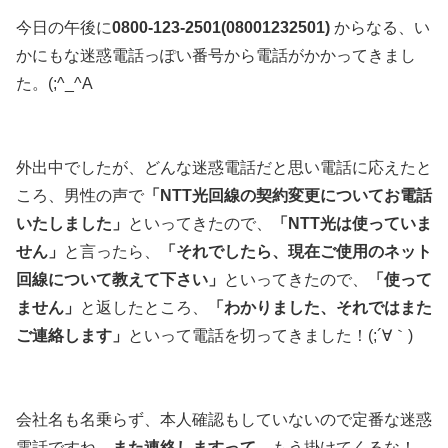
今日の午後に
0800-123-2501(
08001232501
)
からなる、い
かにもな迷惑電話っぽい番号から電話がかかってきまし
た。(;^_^A
外出中でしたが、どんな迷惑電話だと思い電話に応えたと
ころ、男性の声で
「NTT光回線の契約変更についてお電話
いたしました」
といってきたので、
「NTT光は使っていま
せん」
と言ったら、
「それでしたら、現在ご使用のネット
回線について教えて下さい」
といってきたので、
「使って
ません」
と返したところ、
「わかりました、それではまた
ご連絡します」
といって電話を切ってきました！(;´∀｀)
会社名も名乗らず、本人確認もしていないので定番な迷惑
電話ですね。
また連絡しますって
、もう掛けてくるな！