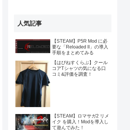
人気記事
【STEAM】P5R Mod に必
要な「Reloaded II」の導入
手順をまとめてみる
【はぴねすくらぶ】クール
コアTシャツの気になる口
コミ&評価を調査！
【STEAM】ロマサガ2 リメ
イク を購入！Modを導入し
て遊んでみた！