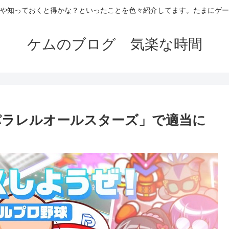
や知っておくと得かな？といったことを色々紹介してます。たまにゲー
ケムのブログ 気楽な時間
「パラレルオールスターズ」で適当に