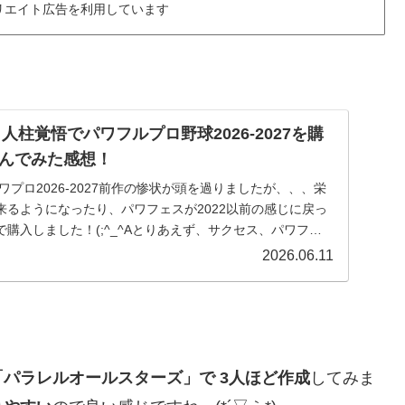
リエイト広告を利用しています
】人柱覚悟でパワフルプロ野球2026-2027を購
んでみた感想！
ワプロ2026-2027前作の惨状が頭を過りましたが、、、栄
来るようになったり、パワフェスが2022以前の感じに戻っ
購入しました！(;^_^Aとりあえず、サクセス、パワフェ
2026.06.11
「パラレルオールスターズ」で 3人ほど作成
してみま