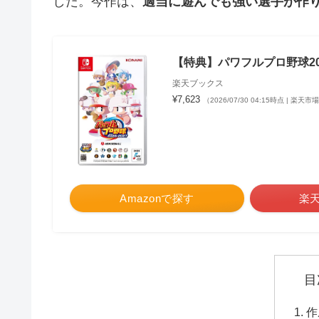
した。今作は、
適当に遊んでも強い選手が作
【特典】パワフルプロ野球202
楽天ブックス
¥7,623
（2026/07/30 04:15時点 | 楽天
Amazonで探す
楽
目
作