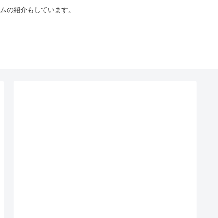
ムの紹介もしています。