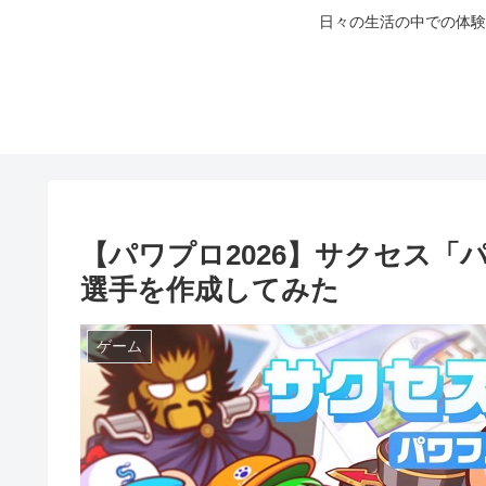
日々の生活の中での体験
【パワプロ2026】サクセス
選手を作成してみた
ゲーム