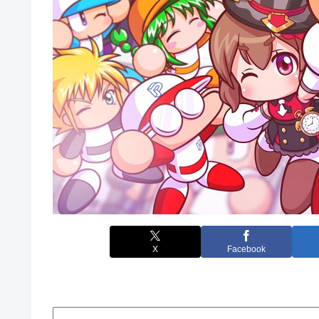
X
Facebook