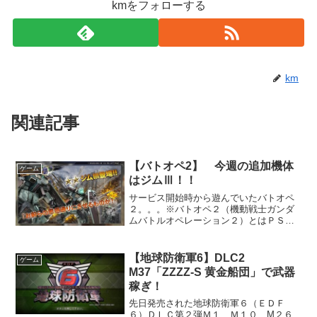
kmをフォローする
km
関連記事
【バトオペ2】 今週の追加機体
ゲーム
はジムⅢ！！
サービス開始時から遊んでいたバトオペ
２。。。※バトオペ２（機動戦士ガンダ
ムバトルオペレーション２）とはＰＳ４
で基本無料で遊べる対戦ゲームですです
今週追加されたのはジムⅢ！！サービス
開始から２年近く経って遂にＺＺ世代の
【地球防衛軍6】DLC2
ゲーム
ＭＳが追加されましたジム...
M37「ZZZZ-S 黄金船団」で武器
稼ぎ！
先日発売された地球防衛軍６（ＥＤＦ
６）ＤＬＣ第２弾Ｍ１、Ｍ１０、M２６