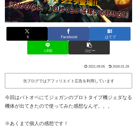
X
Facebook
はてブ
LINE
コピー
2021.09.05
2026.01.29
当ブログではアフィリエイト広告を利用しています
今回はバトオペにてジェガンのプロトタイプ機ジェダなる
機体が出てきたので使ってみた感想なんぞ。。。
※あくまで個人の感想です！