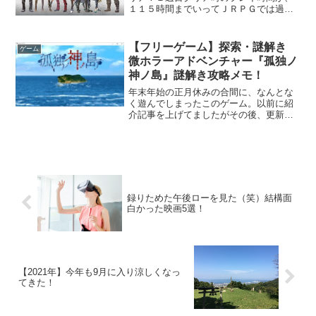
１１５時間までいってＪＲＰＧでは過去
最高のプレイ時間になりました（汗）今
回はカルバード共和国なる話には出てく
るけど詳しく知らない土地にて、裏解決
【フリーゲーム】探索・謎解き
ゲーム
事務所なる何でも屋（爆）...
微ホラーアドベンチャー『孤独ノ
神ノ島』謎解き攻略メモ！
年末年始の正月休みの合間に、なんとな
く遊んでしまったこのゲーム。以前に紹
介記事を上げてましたがその後、更新が
あった様なので最新の Ver 2.5 で遊んで
みました。久しぶりなこともあり、結構
謎解き等で詰まった部分が多かったの
で、備忘も兼ねて...
録りためた午後ローを見た（笑）結構面
白かった映画5選！
【2021年】今年も9月に入り涼しくなっ
てきた！