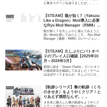
と稼ぎステージを辿りましたが。。。Ｍ
１Ｍ１０Ｍ２６ステージＭ３７「ＺＺＺ
ＺーＳ 黄金船団」にて、フェンサーで武
器が稼げたので記事にしてみました。一
【STEAM】龍が如く7（Yakuza:
ゲーム
覧ステージ（M３７）の敵...
Like a Dragon）Mod導入に必要
なRyu Mod Manager（RMM）に
ついて
龍が如く７を久しぶりに遊んでみようと
思いModを探してみたところ、 Ryu Mod
Manager（通称：RMM）のバージョンが
以前より上がっており、導入の仕方が若
干変わっていたので改めて記事にしてみ
ました！一覧Ryu Mod Manage...
【STEAM】久しぶりにバトオペ
ゲーム
２のプレイ人口確認【2025年10
月～2026年3月】
前回に続き「Steam Charts」でバトオペ
の接続状況を確認してみました！ゲーム
はほぼやってませんが、久しぶりにログ
インしたので、前回（2025年5月～2025
年9月）以降のプレイ状況を確認してみま
した。※赤枠内が2025年10月～20...
【軌跡シリーズ】黎の軌跡（くろ
ゲーム
のきせき）をようやくクリア！と
りあえず感想なんぞ。。。
９月末に購入した黎の軌跡をようやくク
リア！１週目クリア時のプレイ時間が、