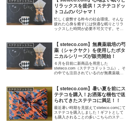
ステテコドットコム
時ま...
リラックスを提供！ステテコドッ
トコムのパジャマ！
忙しく疲弊する昨今の社会環境。そんな
疲れた心身を癒すには快適な眠りとリラ
ックスした時間が必要不可欠です。そこ
で、日本の伝統と快適さを融合させた
steteco.comのパジャマが、理想的な睡眠
環境を提供します。steteco.comについて
【 steteco.com】無農薬栽培の芍
ステテコドットコム
は...
薬（シャクヤク）を使用したボタ
ニカルシリーズが販売開始！
６月を目前に新商品を用意した
steteco.com（ステテコドットコム）。そ
の中でも注目されているのが無農薬栽培
の『芍薬（シャクヤク）』エキスを配合
したボタニカルダイを紹介します！
steteco.comについてはこちらの記事で紹
【 steteco.com】暑い夏を前にス
ステテコドットコム
介！一覧ボタ...
テテコを購入！お洒落な梱包で送
られてきたステテコに満足！！
最近暑い時期を見据えてsteteco.comにて
ステテコを購入しました！ギフトとして
も購入されることの多いこちらのステテ
コですが注文して数日で届きました。梱
包された紙袋から取り出すとお洒落な布
に包まれていました！※糸が多少ほつれ