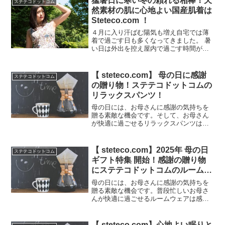
猛暑日に寒い冬の頼れる相棒！天
ステテコドットコム
然素材の肌に心地よい国産肌着は
Steteco.com ！
４月に入り汗ばむ陽気も増え自宅では薄
着で過ごす日も多くなってきました。 暑
い日は外出を控え屋内で過ごす時間が多
くなりがちです。 暑さが増すこれからの
季節に重宝するクールコアTシャツ！クー
ルコアTシャツにはステテコを合わせるこ
【 steteco.com】 母の日に感謝
ステテコドットコム
とが多いのですが...
の贈り物！ステテコドットコムの
リラックスパンツ！
母の日には、お母さんに感謝の気持ちを
贈る素敵な機会です。そして、お母さん
が快適に過ごせるリラックスパンツは、
その感謝の気持ちを表す最高の贈り物と
なることでしょう。そこで、steteco.com
のリラックスパンツを母の日のプレゼン
【 steteco.com】2025年 母の日
ステテコドットコム
トにおすすめ...
ギフト特集 開始！感謝の贈り物
にステテコドットコムのルームウ
ェア！
母の日には、お母さんに感謝の気持ちを
贈る素敵な機会です。普段忙しいお母さ
んが快適に過ごせるルームウェアは感謝
の気持ちを表すとても良い贈り物となる
ことでしょう。steteco.comでは母の日ギ
フト特集として2025年4月30日（水）朝9
【 steteco.com】心地よい眠りと