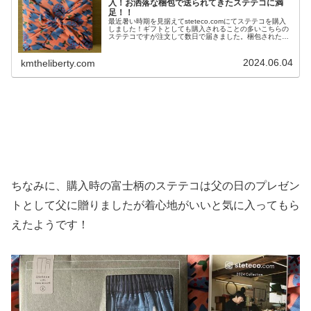
入！お洒落な梱包で送られてきたステテコに満
足！！
最近暑い時期を見据えてsteteco.comにてステテコを購入
しました！ギフトとしても購入されることの多いこちらの
ステテコですが注文して数日で届きました。梱包された紙
袋から取り出すとお洒落な布に包まれていました！※糸が
多少ほつれていますが気...
2024.06.04
kmtheliberty.com
ちなみに、購入時の富士柄のステテコは父の日のプレゼン
トとして父に贈りましたが着心地がいいと気に入ってもら
えたようです！