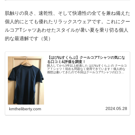
肌触りの良さ、速乾性、そして快適性の全てを兼ね備えた
個人的にとても優れたリラックスウェアです。これにクー
ルコアTシャツあわせたスタイルが暑い夏を乗り切る個人
的な最適解です（笑）
【はぴねすくらぶ】クールコアTシャツの気にな
る口コミ&評価を調査！
購入してから3年以上経過した はぴねすくらぶ の クールコ
アＴシャツ！現在も問題なく使用できています！個人的な
感想は書いてきたので今回はクールコアTシャツの口コミ
や評価を調査してみました！一覧クールコアＴシャツ！の
評判は？公式サイト のレビ...
2024.05.28
kmtheliberty.com