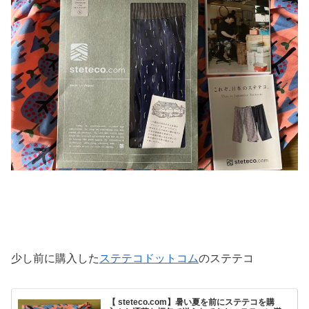
少し前に購入した
ステテコドットコム
のステテコ
【 steteco.com】暑い夏を前にステテコを購