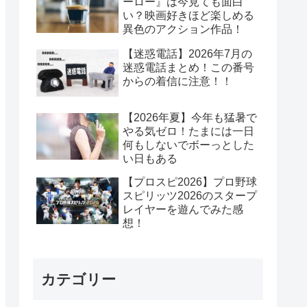
ーロー』は今見ても面白
い？映画好きほど楽しめる
異色のアクション作品！
【迷惑電話】2026年7月の
迷惑電話まとめ！この番号
からの着信に注意！！
【2026年夏】今年も猛暑で
やる気ゼロ！たまには一日
何もしないでボーっとした
い日もある
【プロスピ2026】プロ野球
スピリッツ2026のスタープ
レイヤーを遊んでみた感
想！
カテゴリー