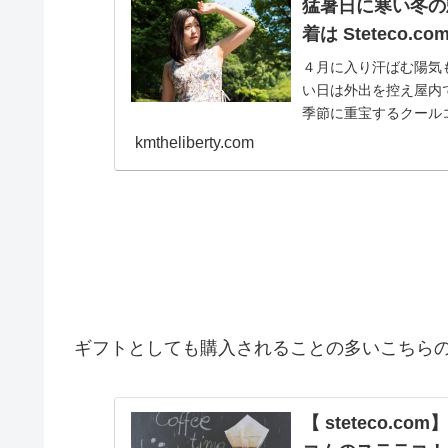
猛暑日に寒い冬の
着は Steteco.co
４月に入り汗ばむ陽気
い日は外出を控え屋内
季節に重宝するクール
ことが多いのですが...
kmtheliberty.com
ギフトとしても購入されることの多いこちら
【 steteco.