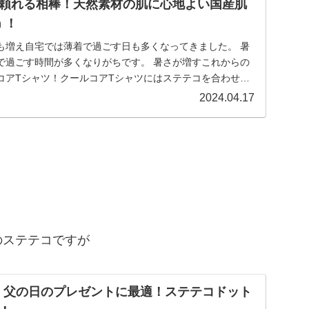
頼れる相棒！天然素材の肌に心地よい国産肌
m ！
も増え自宅では薄着で過ごす日も多くなってきました。 暑
で過ごす時間が多くなりがちです。 暑さが増すこれからの
コアTシャツ！クールコアTシャツにはステテコを合わせる
2024.04.17
のステテコですが
com】 父の日のプレゼントに最適！ステテコドット