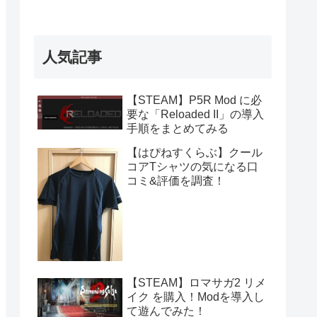
人気記事
【STEAM】P5R Mod に必
要な「Reloaded II」の導入
手順をまとめてみる
【はぴねすくらぶ】クール
コアTシャツの気になる口
コミ&評価を調査！
【STEAM】ロマサガ2 リメ
イク を購入！Modを導入し
て遊んでみた！