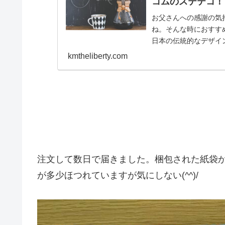
コムのステテコ！
お父さんへの感謝の気
ね。そんな時におすすめな
日本の伝統的なデザイ
贈り物と言えま...
kmtheliberty.com
注文して数日で届きました。梱包された紙袋
が多少ほつれていますが気にしない(^^)/