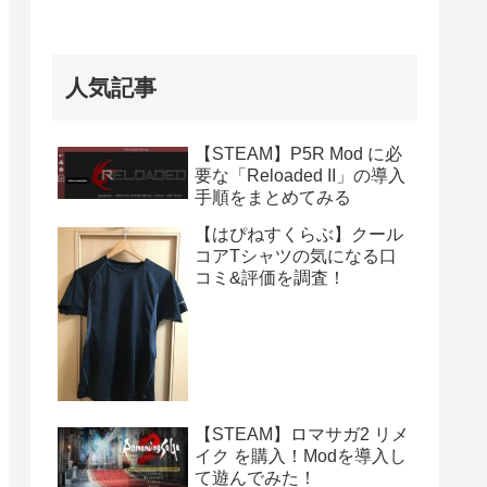
人気記事
【STEAM】P5R Mod に必
要な「Reloaded II」の導入
手順をまとめてみる
【はぴねすくらぶ】クール
コアTシャツの気になる口
コミ&評価を調査！
【STEAM】ロマサガ2 リメ
イク を購入！Modを導入し
て遊んでみた！