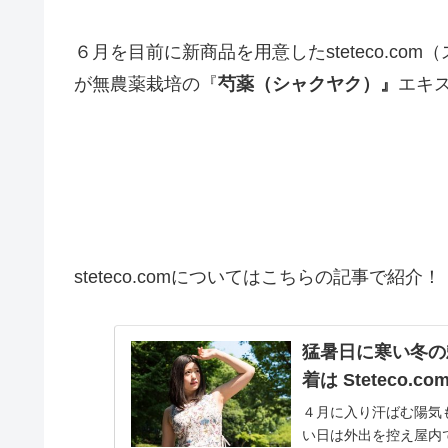
６月を目前に新商品を用意したsteteco.c
が無農薬栽培の『
芍薬（シャクヤク）』
エキ
steteco.comについてはこちらの記事で紹介！
猛暑日に寒い冬の
着は Steteco.co
４月に入り汗ばむ陽気
い日は外出を控え屋内