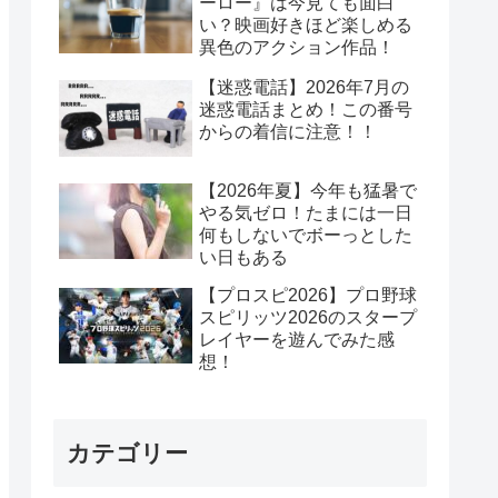
ーロー』は今見ても面白
い？映画好きほど楽しめる
異色のアクション作品！
【迷惑電話】2026年7月の
迷惑電話まとめ！この番号
からの着信に注意！！
【2026年夏】今年も猛暑で
やる気ゼロ！たまには一日
何もしないでボーっとした
い日もある
【プロスピ2026】プロ野球
スピリッツ2026のスタープ
レイヤーを遊んでみた感
想！
カテゴリー