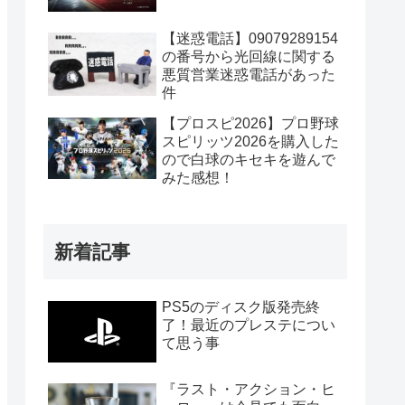
【迷惑電話】09079289154
の番号から光回線に関する
悪質営業迷惑電話があった
件
【プロスピ2026】プロ野球
スピリッツ2026を購入した
ので白球のキセキを遊んで
みた感想！
新着記事
PS5のディスク版発売終
了！最近のプレステについ
て思う事
『ラスト・アクション・ヒ