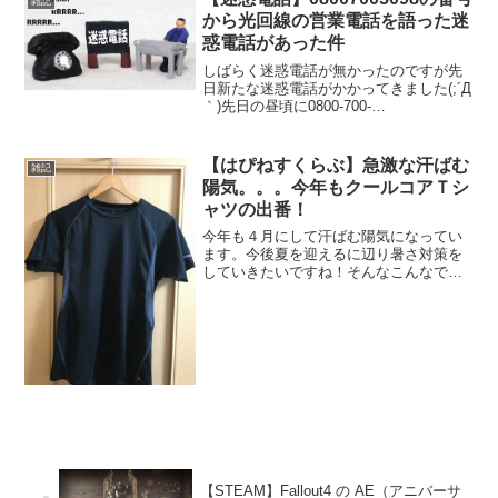
雑記
から光回線の営業電話を語った迷
惑電話があった件
しばらく迷惑電話が無かったのですが先
日新たな迷惑電話がかかってきました(;´Д
｀)先日の昼頃に0800-700-
5098(08007005098) からなる、いかにも
な番号から電話がかかってきました
（笑）どうせ迷惑電話だと思いました
【はぴねすくらぶ】急激な汗ばむ
雑記
が、ブロ...
陽気。。。今年もクールコアＴシ
ャツの出番！
今年も４月にして汗ばむ陽気になってい
ます。今後夏を迎えるに辺り暑さ対策を
していきたいですね！そんなこんなで今
年も はぴねすくらぶ の クールコアＴシ
ャツ の出番です！私は夏冬関係なく一年
中愛用していますが（笑）暑い日には特
にありがたいですね...
【STEAM】Fallout4 の AE（アニバーサ