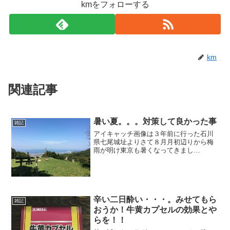
kmをフォローする
km
関連記事
暑い夏。。。対策して良かった事
雑記
アイキャッチ画像は３年前に行った石川
県七尾城址よりさて８月月初辺りから梅
雨が明け東京も暑くなってきまし
た。。。暑くて干からびそうな今日この
頃ですが、猛暑前にやっておいて良かっ
た事を上げてみようかと思います。暑さ
対策には・クールコア製品を購入...
辛い二日酔い・・・。みせてもら
雑記
おうか！牛黄カプセルの効果とや
らを！！