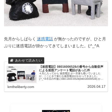
先月からしばらく
迷惑電話
が無かったのですが、ひと月
ぶりに迷惑電話が掛かってきてしまいました。(;^_^A
【迷惑電話】08016006528の番号から自動音声
による迷惑アンケート電話があった件
４月に入ってから 迷惑電話 が一旦落ち着いていました
が、ここにきて新たな迷惑電話がかかってきました。
(;^_^A今日の午後に080-1600-6528(08016006528) から
なる、迷惑電話っぽい番号から電話がかかってきました。
（笑）...
2026.04.17
kmtheliberty.com