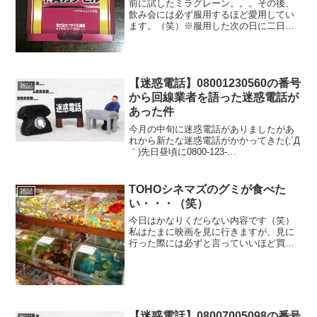
前に試したミラグレーン。。。その後、
飲み会には必ず服用するほど愛用してい
ます。（笑）※服用した次の日に二日酔
いになった事は一度もない！！さて今回
はそのミラグレーンより効果が高いとい
われる牛黄カプセル！ネットではシャン
パンが水になるなどかなり...
【迷惑電話】08001230560の番号
雑記
から回線業者を語った迷惑電話が
あった件
今月の中旬に迷惑電話がありましたがあ
れから新たな迷惑電話がかかってきた(;´Д
｀)先日昼頃に0800-123-
0560(08001230560) からなる、いかにも
迷惑電話っぽい番号から電話がかかって
きました（笑）どうせろくでもない電話
TOHOシネマズのグミが食べた
雑記
だと...
い・・・（笑）
今日はかなりくだらない内容です（笑）
私はたまに映画を見に行きますが、見に
行った際には必ずと言っていいほど買っ
てしまうものが。。。、それがTOHOシ
ネマズにあるグミです（笑）売店の脇に
量り売り（1g = 4円）で売っているコー
ナーがあるのです...
【迷惑電話】08007005098の番号