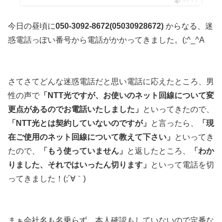
ポチップ
今日の昼頃に
050-3092-8672(
05030928672
)
からなる、迷
惑電話っぽい番号から電話がかかってきました。(;^_^A
さてさてどんな迷惑電話だと思い電話に応えたところ、男
性の声で
「NTT光ですが、お使いのネット回線について変
更点があるのでお電話いたしました」
といってきたので、
「NTT光とは契約していないのですが」
と言ったら、
「現
在ご使用のネット回線について教えて下さい」
といってき
たので、
「もう使っていません」
と返したところ、
「わか
りました、それではいったん切ります」
といって電話を切
ってきました！(;´∀｀)
まぁ会社名も名乗らず、本人確認もしていないので定番な