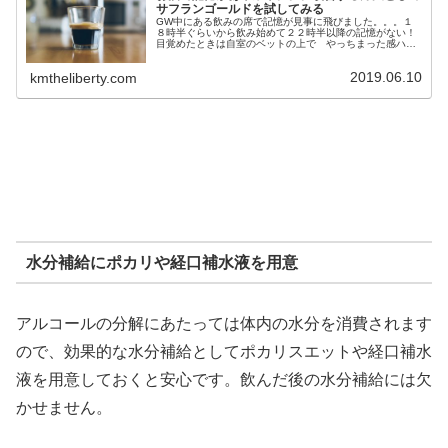
サフランゴールドを試してみる
GW中にある飲みの席で記憶が見事に飛びました。。。１
８時半ぐらいから飲み始めて２２時半以降の記憶がない！
目覚めたときは自室のベットの上で やっちまった感ハン
パない（笑）一緒に飲んでた友人に連絡しその時の様子を
聞いてみると、、、普段言わないよ...
2019.06.10
kmtheliberty.com
水分補給にポカリや経口補水液を用意
アルコールの分解にあたっては体内の水分を消費されます
ので、効果的な水分補給としてポカリスエットや経口補水
液を用意しておくと安心です。飲んだ後の水分補給には欠
かせません。