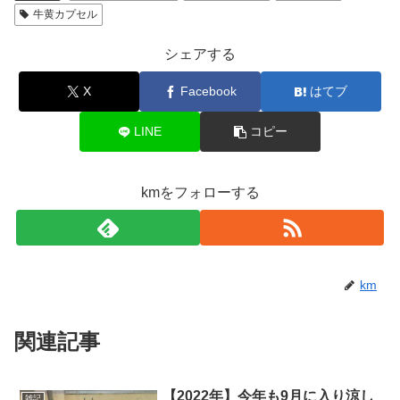
牛黄カプセル
シェアする
X
Facebook
はてブ
LINE
コピー
kmをフォローする
km
関連記事
【2022年】今年も9月に入り涼し
雑記