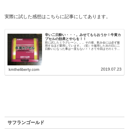
実際に試した感想はこちらに記事にしてあります。
辛い二日酔い・・・。みせてもらおうか！牛黄カ
プセルの効果とやらを！！
前に試したミラグレーン。。。その後、飲み会には必ず服
用するほど愛用しています。（笑）※服用した次の日に二
日酔いになった事は一度もない！！さて今回はそのミラグ
レーンより効果が高いといわれる牛黄カプセル！ネットで
はシャンパンが水になるなどかなり...
2019.07.23
kmtheliberty.com
サフランゴールド