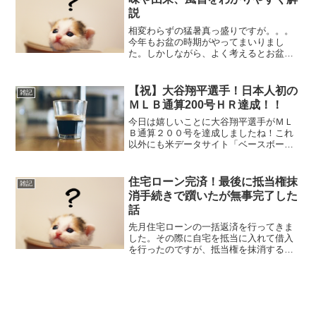
説
相変わらずの猛暑真っ盛りですが。。。
今年もお盆の時期がやってまいりまし
た。しかしながら、よく考えるとお盆に
ついては先祖供養の行事というぐらいし
かわかってなかったので、この機会に
色々と調べてみたので備忘も兼ねて記事
【祝】大谷翔平選手！日本人初の
雑記
にしてみました。お盆の概要お...
ＭＬＢ通算200号ＨＲ達成！！
今日は嬉しいことに大谷翔平選手がＭＬ
Ｂ通算２００号を達成しましたね！これ
以外にも米データサイト「ベースボー
ル・リファレンス」公式Ｘによると『Ｍ
ＬＢで８００試合で２００本塁打以上、
５００打点以上、１００盗塁以上を達成
住宅ローン完済！最後に抵当権抹
雑記
した最初の選手』といった投...
消手続きで躓いたが無事完了した
話
先月住宅ローンの一括返済を行ってきま
した。その際に自宅を抵当に入れて借入
を行ったのですが、抵当権を抹消する手
続きを行う必要があるとの説明を受け、
必要書類がローン元の銀行より送られて
きたので早速を手続きを行ってきまし
た！司法書士に依頼すると1...