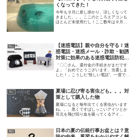
くなってきた！
今年も９月に差し掛かり、涼しくなって
きました。。。ここのところエアコンも
ほとんど未使用だし！ここ数年は９月に
入ると涼しくなってきますね。まあ暑さ
が苦手な私にはありがたい（笑）今年も
クールコアＴシャツが良い仕事をしまし
た！さて今年も夏を振り返...
【迷惑電話】親や自分を守る！迷
雑記
惑電話・迷惑メール・詐欺・勧誘
対策に効果のある迷惑電話防犯グ
ッズ３選
「〇〇さん、還付金の手続きがまだです
よ」「おめでとうございます、当選しま
した！」こうした“怪しい電話”、一度でも
受けたことはありませんか？高齢者を狙
った迷惑電話や詐欺まがいの勧誘は、今
も日常的に発生しています。特に離れて
夏場に忍び寄る害虫ども。。。対
雑記
暮らすご両親の安全が...
策として購入した物
夏場になると毎年出てくる害虫がいます
ね。。。黒くてすばしっこいアイツとか
耳元を飛び回り血を吸ってくるアイ
ツ。。。最近奴らの対策用に用意してい
た物が無くなってきたので新たに購入す
ることにまずはこれ、ゴキブリが侵入し
日本の夏の伝統行事お盆とは？意
雑記
そうな場所に噴射しておけば奴...
味や由来、風習をわかりやすく解