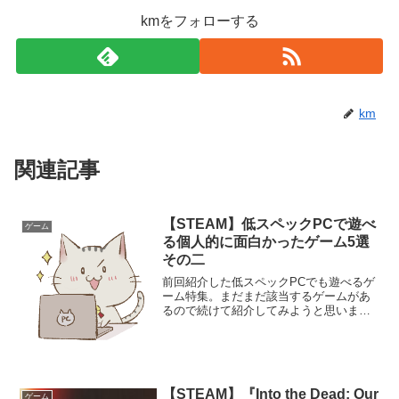
kmをフォローする
km
関連記事
【STEAM】低スペックPCで遊べ
ゲーム
る個人的に面白かったゲーム5選
その二
前回紹介した低スペックPCでも遊べるゲ
ーム特集。まだまだ該当するゲームがあ
るので続けて紹介してみようと思いま
す。今回使用したＰＣのスペック使用し
ている中古ノートＰＣの簡単なスペック
はコチラCPUIntel(R) Core(TM) i7-86...
【STEAM】『Into the Dead: Our
ゲーム