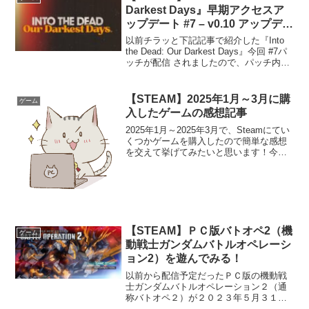
Darkest Days』早期アクセスア
ップデート #7 – v0.10 アップデー
ト内容
以前チラッと下記記事で紹介した『Into
the Dead: Our Darkest Days』今回 #7パ
ッチが配信 されましたので、パッチ内容
をまとめてみました。( ..)φ内容は英語で
表記されていたので、DeepL にて翻訳し
てありま...
【STEAM】2025年1月～3月に購
ゲーム
入したゲームの感想記事
2025年1月～2025年3月で、Steamにてい
くつかゲームを購入したので簡単な感想
を交えて挙げてみたいと思います！今回
紹介のゲームはセールになると1000円前
後になると思うので、リーズナブルなゲ
ームでもあります！STEAM公式 をチェ
ッ...
【STEAM】ＰＣ版バトオペ2（機
ゲーム
動戦士ガンダムバトルオペレーシ
ョン2）を遊んでみる！
以前から配信予定だったＰＣ版の機動戦
士ガンダムバトルオペレーション２（通
称バトオペ２）が２０２３年５月３１日
に遊べるようになりました！早速どんな