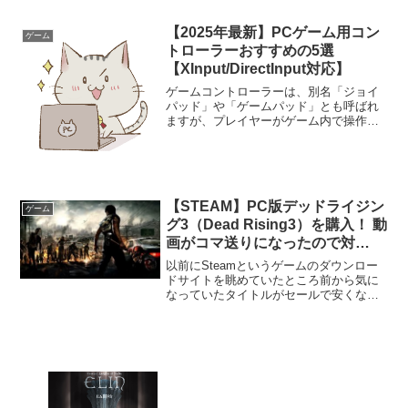
ものかと少し遊んでみたので感想なんぞ
記事にしてみました！一覧動作環境以下
【2025年最新】PCゲーム用コン
ゲーム
Steamより抜粋システ...
トローラーおすすめの5選
【XInput/DirectInput対応】
ゲームコントローラーは、別名「ジョイ
パッド」や「ゲームパッド」とも呼ばれ
ますが、プレイヤーがゲーム内で操作を
行うための重要なアイテムです。プレイ
ヤーの手によって直接操作されるゲーム
コントローラーは、快適性、耐久性、機
能性において大きな違いが...
【STEAM】PC版デッドライジン
ゲーム
グ3（Dead Rising3）を購入！ 動
画がコマ送りになったので対
処！！
以前にSteamというゲームのダウンロー
ドサイトを眺めていたところ前から気に
なっていたタイトルがセールで安くなっ
ていました・・・それがデッドライジン
グ３です＾＾このゲームはカプコンより
発売されているゲームで大雑把に言うと
アウトブレイクでゾン...