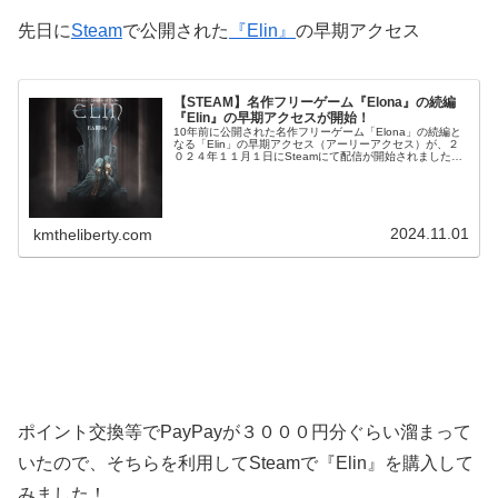
先日に
Steam
で公開された
『Elin』
の早期アクセス
【STEAM】名作フリーゲーム『Elona』の続編
『Elin』の早期アクセスが開始！
10年前に公開された名作フリーゲーム「Elona」の続編と
なる「Elin」の早期アクセス（アーリーアクセス）が、２
０２４年１１月１日にSteamにて配信が開始されました。
前作は私も遊んでいたのでこれは遊んでみたいですね！
元々自由度が高い前作...
2024.11.01
kmtheliberty.com
ポイント交換等でPayPayが３０００円分ぐらい溜まって
いたので、そちらを利用してSteamで『Elin』を購入して
みました！