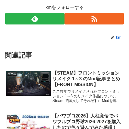
kmをフォローする
km
関連記事
【STEAM】フロントミッション
ゲーム
リメイク 1～3 のMod記事まとめ
【FRONT MISSION】
ここ数年でリメイクされたフロントミッ
ション 1～3 のリメイク作品について、
Steam で購入してそれぞれにModを導入
して遊んでみたので記事をまとめてみま
した。各タイトルに紹介記事のリンクが
ありますので、詳細はそちらで確認して
【パワプロ2026】人柱覚悟でパ
ゲーム
みて下さい！...
ワフルプロ野球2026-2027を購入
したので色々遊んでみた感想！