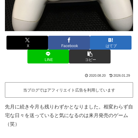
X
Facebook
はてブ
LINE
コピー
2020.08.20
2026.01.29
当ブログではアフィリエイト広告を利用しています
先月に続き今月も残りわずかとなりました。相変わらず自
宅な日々を送っていると気になるのは来月発売のゲーム
（笑）