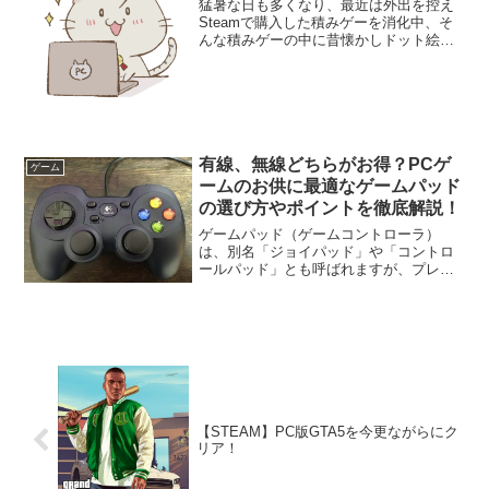
猛暑な日も多くなり、最近は外出を控え
Steamで購入した積みゲーを消化中、そ
んな積みゲーの中に昔懐かしドット絵風
のゲームを提供しているKEMCO製のゲー
ムがあったので遊んでみました！買った
こと忘れてた(苦笑)一覧ＳＴＥＡＭとは？
Steamは...
有線、無線どちらがお得？PCゲ
ゲーム
ームのお供に最適なゲームパッド
の選び方やポイントを徹底解説！
ゲームパッド（ゲームコントローラ）
は、別名「ジョイパッド」や「コントロ
ールパッド」とも呼ばれますが、プレイ
ヤーがゲーム内で操作を行うための重要
なアイテムです。プレイヤーの手によっ
て直接操作されるゲームパッドは、快適
性、耐久性、機能性において...
【STEAM】PC版GTA5を今更ながらにク
リア！