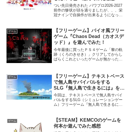
つい先日発売された パワプロ2026-2027
前作の惨状が頭を過りましたが、、、栄
冠ナインで自操作が出来るようになった
り、パワフェスが2022以前の感じに戻っ
たのもあり、人柱覚悟で購入しました！
(;^_^Aとりあえず、サクセス、パワフェ
【フリーゲーム】バイオ風フリー
ゲーム
ス、...
ゲーム『Chaos Dead（カオスデ
ッド）』を遊んでみた！
今年最後に買ったＰＳ４ゲーム「黎の軌
跡（くろのきせき）」クリアしてからし
ばらくこれといったゲームが無かったの
で久しぶりにフリーゲームを漁ってみま
した！そこで今回気になったタイトルが
コチラ！「Chaos Dead（カオスデッ
【フリーゲーム】テキストベース
ゲーム
ド）」！！開始画面...
で無人島サバイバルをする
SLG『無人島で生きるには』を遊
んでみた！
今回は、テキストベースで無人島サバイ
バルをするSLG（シミュレーションゲー
ム）フリーゲーム『無人島で生きるに
は』を遊んでみました！ 2025年12月現
在ではVer1.02が最新みたいです。ストー
リー新婚旅行に向かう主人公夫婦。しか
【STEAM】KEMCOのゲームを
ゲーム
し、唐突に...
何本か遊んでみた感想