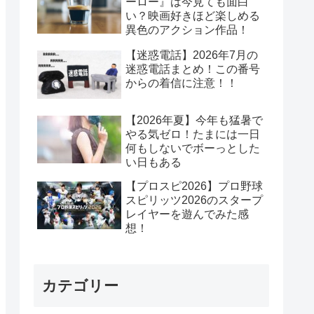
ーロー』は今見ても面白
い？映画好きほど楽しめる
異色のアクション作品！
【迷惑電話】2026年7月の
迷惑電話まとめ！この番号
からの着信に注意！！
【2026年夏】今年も猛暑で
やる気ゼロ！たまには一日
何もしないでボーっとした
い日もある
【プロスピ2026】プロ野球
スピリッツ2026のスタープ
レイヤーを遊んでみた感
想！
カテゴリー