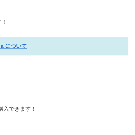
す！
ona について
購入できます！