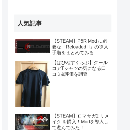
人気記事
【STEAM】P5R Mod に必
要な「Reloaded II」の導入
手順をまとめてみる
【はぴねすくらぶ】クール
コアTシャツの気になる口
コミ&評価を調査！
【STEAM】ロマサガ2 リメ
イク を購入！Modを導入し
て遊んでみた！