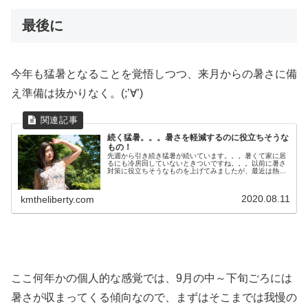
最後に
今年も猛暑となることを覚悟しつつ、来月からの暑さに備
え準備は抜かりなく。(;’∀’)
続く猛暑。。。暑さを軽減するのに役立ちそうな
もの！
先週から引き続き猛暑が続いています。。。暑くて家に居
るにも冷房回していないときついですね。。。以前に暑さ
対策に役立ちそうなものを上げてみましたが、最近は熱帯
夜で寝苦しいので多少は快適になりそうなものを探してみ
ました。携帯型小型クーラー。コン...
2020.08.11
kmtheliberty.com
ここ何年かの個人的な感覚では、9月の中～下旬ごろには
暑さが収まってくる傾向なので、まずはそこまでは我慢の