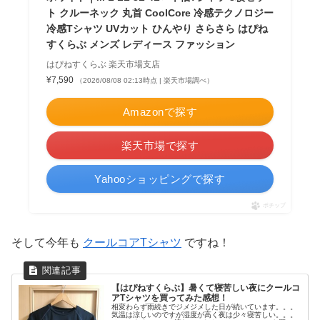
ト クルーネック 丸首 CoolCore 冷感テクノロジー
冷感Tシャツ UVカット ひんやり さらさら はぴね
すくらぶ メンズ レディース ファッション
はぴねすくらぶ 楽天市場支店
¥7,590
（2026/08/08 02:13時点 | 楽天市場調べ）
Amazonで探す
楽天市場で探す
Yahooショッピングで探す
ポチップ
そして今年も
クールコアTシャツ
ですね！
【はぴねすくらぶ】暑くて寝苦しい夜にクールコ
アTシャツを買ってみた感想！
相変わらず雨続きでジメジメした日が続いています。。。
気温は涼しいのですが湿度が高く夜は少々寝苦しい。。。