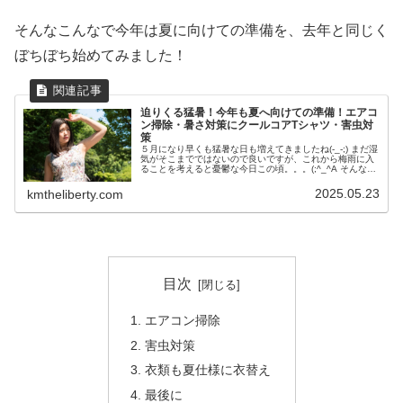
そんなこんなで今年は夏に向けての準備を、去年と同じく
ぼちぼち始めてみました！
迫りくる猛暑！今年も夏へ向けての準備！エアコ
ン掃除・暑さ対策にクールコアTシャツ・害虫対
策
５月になり早くも猛暑な日も増えてきましたね(-_-;) まだ湿
気がそこまでではないので良いですが、これから梅雨に入
ることを考えると憂鬱な今日この頃。。。(;^_^A そんなこ
んなで今年は夏に向けての準備を、去年より早いですがぼ
ちぼち始めてみ...
2025.05.23
kmtheliberty.com
目次
エアコン掃除
害虫対策
衣類も夏仕様に衣替え
最後に