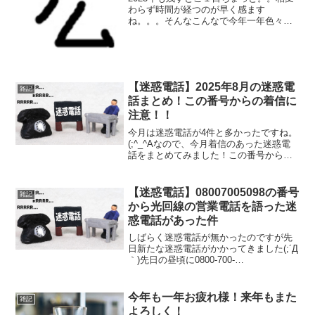
わらず時間が経つのが早く感ます
ね。。。そんなこんなで今年一年色々振
り返ってみます！今年もクールコアＴシ
ャツには世話になった（笑）一覧ゲーム
関係ＰＳ５に関しては地球坊絵軍のＤＬ
Ｃで遊んでいました！武器稼...
【迷惑電話】2025年8月の迷惑電
雑記
話まとめ！この番号からの着信に
注意！！
今月は迷惑電話が4件と多かったですね。
(;^_^Aなので、今月着信のあった迷惑電
話をまとめてみました！この番号からの
着信には注意しましょう！2025年8月の迷
惑電話一覧0120427705 インターネット光
回線業者を語った営業「光回線のご案...
【迷惑電話】08007005098の番号
雑記
から光回線の営業電話を語った迷
惑電話があった件
しばらく迷惑電話が無かったのですが先
日新たな迷惑電話がかかってきました(;´Д
｀)先日の昼頃に0800-700-
5098(08007005098) からなる、いかにも
な番号から電話がかかってきました
（笑）どうせ迷惑電話だと思いました
今年も一年お疲れ様！来年もまた
雑記
が、ブロ...
よろしく！