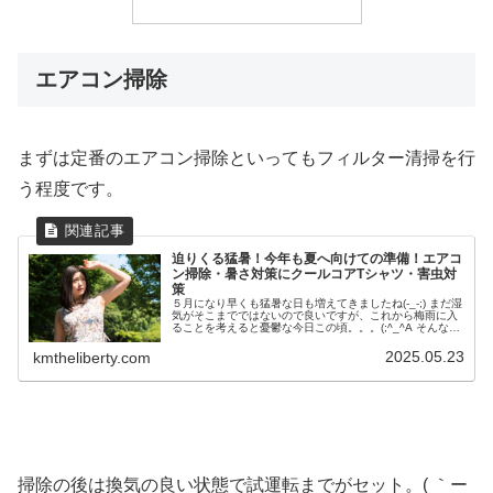
エアコン掃除
まずは定番のエアコン掃除といってもフィルター清掃を行
う程度です。
迫りくる猛暑！今年も夏へ向けての準備！エアコ
ン掃除・暑さ対策にクールコアTシャツ・害虫対
策
５月になり早くも猛暑な日も増えてきましたね(-_-;) まだ湿
気がそこまでではないので良いですが、これから梅雨に入
ることを考えると憂鬱な今日この頃。。。(;^_^A そんなこ
んなで今年は夏に向けての準備を、去年より早いですがぼ
ちぼち始めてみ...
2025.05.23
kmtheliberty.com
掃除の後は換気の良い状態で試運転までがセット。( ｀ー