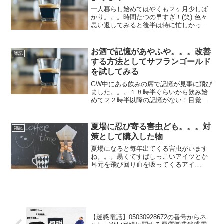
一人暮らし始めてはやくも２ヶ月少しば
かり。。。時間たつの早すぎ！(笑) 色々
思い返してみると後半は特に忙しかった
気が。。。 特に長年使用していた
iPheon6sが調子悪くなったのがきつかっ
た。。。いまやこれがないと色々支障が
お酒で記憶があやふや。。。改善
雑記
でますので。。。...
する方法としてサフランゴールド
を試してみる
GW中にある飲みの席で記憶が見事に飛び
ました。。。１８時半ぐらいから飲み始
めて２２時半以降の記憶がない！目覚め
たときは自室のベットの上で やっちま
った感ハンパない（笑）一緒に飲んでた
友人に連絡しその時の様子を聞いてみる
夏場に忍び寄る害虫ども。。。対
雑記
と、、、普段言わないよ...
策として購入した物
夏場になると毎年出てくる害虫がいます
ね。。。黒くてすばしっこいアイツとか
耳元を飛び回り血を吸ってくるアイ
ツ。。。最近奴らの対策用に用意してい
た物が無くなってきたので新たに購入す
ることにまずはこれ、ゴキブリが侵入し
そうな場所に噴射しておけば奴...
【迷惑電話】05030928672の番号からネ