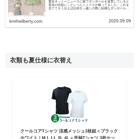
最近ネットーニュースに家でダンボールを放置していると
害虫の住処に～といったニュースが載ってました。これを
見ててそう云えば以前引っ越しの際に結構なダンボールを
使用して処分が大変だったなーと過去を振り返った
り。。。これ結構前から言われてて湿気を...
2020.09.09
kmtheliberty.com
衣類も夏仕様に衣替え
クールコアTシャツ 涼感メッシュ3枚組＜ブラック
ホワイト｜M L LL 3L 4L＞半袖Tシャツ 3枚セッ