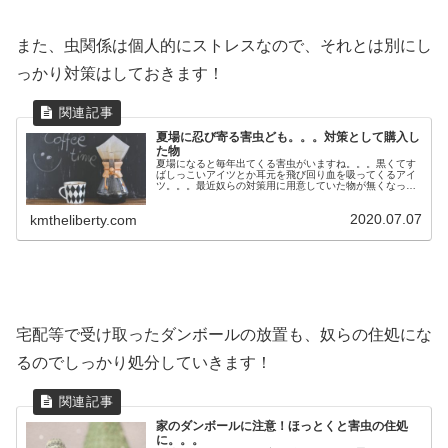
また、虫関係は個人的にストレスなので、それとは別にし
っかり対策はしておきます！
夏場に忍び寄る害虫ども。。。対策として購入し
た物
夏場になると毎年出てくる害虫がいますね。。。黒くてす
ばしっこいアイツとか耳元を飛び回り血を吸ってくるアイ
ツ。。。最近奴らの対策用に用意していた物が無くなって
きたので新たに購入することにまずはこれ、ゴキブリが侵
入しそうな場所に噴射しておけば奴...
2020.07.07
kmtheliberty.com
宅配等で受け取ったダンボールの放置も、奴らの住処にな
るのでしっかり処分していきます！
家のダンボールに注意！ほっとくと害虫の住処
に。。。