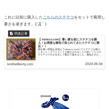
これに以前に購入した
こちらのステテコ
をセットで着用し
暑さを凌ぎます。(;´Д｀)
【 steteco.com】暑い夏を前にステテコを購
入！お洒落な梱包で送られてきたステテコに満
足！！
最近暑い時期を見据えてsteteco.comにてステテコを購入
しました！ギフトとしても購入されることの多いこちらの
ステテコですが注文して数日で届きました。梱包された紙
袋から取り出すとお洒落な布に包まれていました！※糸が
多少ほつれていますが気...
2024.06.04
kmtheliberty.com