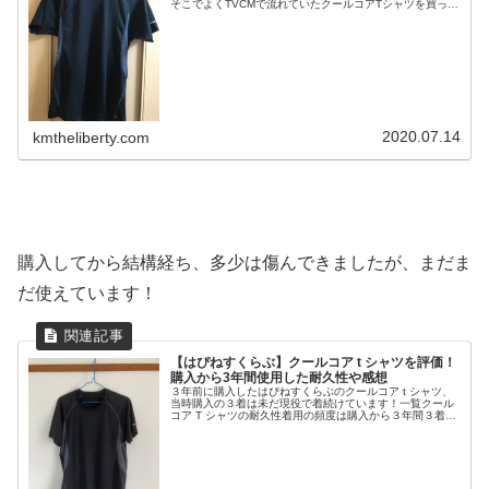
そこでよくTVCMで流れていたクールコアTシャツを買って
みました！これから暑くなるだろうし丁度いいかな（笑）
追記：３年間使用した感想等記...
2020.07.14
kmtheliberty.com
購入してから結構経ち、多少は傷んできましたが、まだま
だ使えています！
【はぴねすくらぶ】クールコア t シャツを評価！
購入から3年間使用した耐久性や感想
３年前に購入したはぴねすくらぶのクールコア t シャツ、
当時購入の３着は未だ現役で着続けています！一覧クール
コア T シャツの耐久性着用の頻度は購入から３年間３着あ
るので週１ペースぐらいで着ています。現状一番痛んでい
る１着はこんな感じです。...