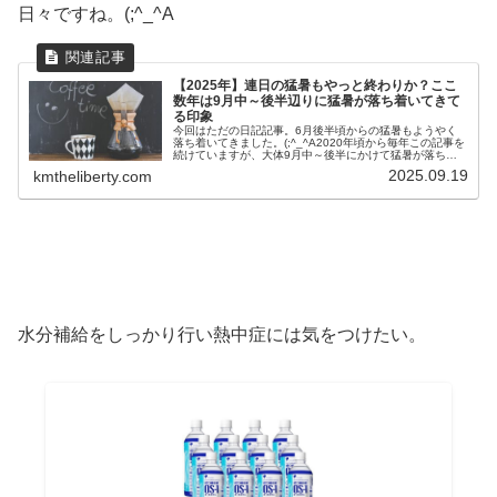
日々ですね。(;^_^A
【2025年】連日の猛暑もやっと終わりか？ここ
数年は9月中～後半辺りに猛暑が落ち着いてきて
る印象
今回はただの日記記事。6月後半頃からの猛暑もようやく
落ち着いてきました。(;^_^A2020年頃から毎年この記事を
続けていますが、大体9月中～後半にかけて猛暑が落ち着
いてきてるみたいですね。ここ5年の記事を公開してる日
2025.09.19
kmtheliberty.com
をまとめてみると。。。...
水分補給をしっかり行い熱中症には気をつけたい。