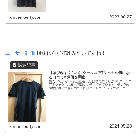
2023.06.27
kmtheliberty.com
ユーザー評価
相変わらず好評みたいですね！
【はぴねすくらぶ】クールコアTシャツの気にな
る口コミ&評価を調査！
購入してから3年以上経過した はぴねすくらぶ の クールコ
アＴシャツ！現在も問題なく使用できています！個人的な
感想は書いてきたので今回はクールコアTシャツの口コミ
や評価を調査してみました！一覧クールコアＴシャツ！の
評判は？公式サイト のレビ...
2024.05.28
kmtheliberty.com