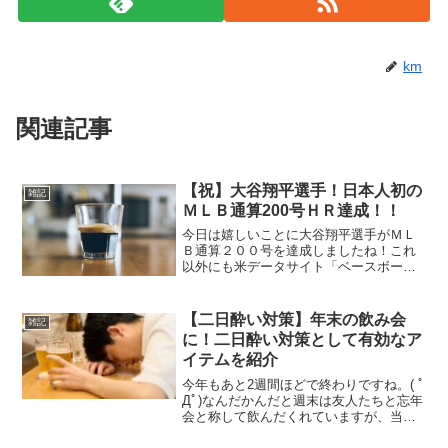
km
関連記事
【祝】大谷翔平選手！日本人初の
雑記
ＭＬＢ通算200号ＨＲ達成！！
今日は嬉しいことに大谷翔平選手がＭＬ
Ｂ通算２００号を達成しましたね！これ
以外にも米データサイト「ベースボー
ル・リファレンス」公式Ｘによると『Ｍ
ＬＢで８００試合で２００本塁打以上、
５００打点以上、１００盗塁以上を達成
【二日酔い対策】年末の飲み会
雑記
した最初の選手』といった投...
に！二日酔い対策として有効なア
イテムを紹介
今年もあと2週間ほどで終わりですね。( ﾟ
Дﾟ)なんだかんだと週末は友人たちと忘年
会と称して飲んだくれていますが、当ブ
ログで紹介している二日酔い防止アイテ