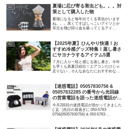
ム（ミラグレーン、サフランゴールド）
には助けられています。(;^_^A楽しい飲
夏場に忍び寄る害虫ども。。。対
雑記
み会で終...
策として購入した物
夏場になると毎年出てくる害虫がいます
ね。。。黒くてすばしっこいアイツとか
耳元を飛び回り血を吸ってくるアイ
ツ。。。最近奴らの対策用に用意してい
た物が無くなってきたので新たに購入す
ることにまずはこれ、ゴキブリが侵入し
【2025年夏】ひんやり快適！お
雑記
そうな場所に噴射しておけば奴...
すすめ冷感グッズ特集！蒸し暑さ
にサヨナラするアイテム5選
７月に入り一段と感じる蒸し暑さ。今年
も早くも真夏日続出！エアコンだけじゃ
足りない…そんなあなたにおすすめなの
が「冷感グッズ」です。今回は、実際に
使用して良かったものや、人気の高い“ひ
んやり系アイテム”を厳選してご紹介！
【迷惑電話】05057830756 &
雑記
【持ち歩きできるもの】...
05057832285 の番号から光回線
の営業電話を語った迷惑電話があ
った件
今月2回目の迷惑電話が掛かってきました
(;´Д｀)先日の昼過ぎに 050-5783-
0756(05057830756) & 050-5783-
2285(05057832285) からなる、怪しげな
番号から電話が掛かってきました（笑）
ハイハイ...