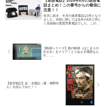
【迷惑電話】2026年6月の迷惑電
雑記
話まとめ！この番号からの着信に
注意！！
先月に続き、今月の迷惑電話は1件となり
ました。内容に関しては去年の6月と同じ
く光回線の悪質営業電話でした。この時
期はこの手の電話が多いみたいですね。
(;^_^Aとりあえず、2026年6月に着信のあ
った迷惑電話をまとめてみました！この
番号から...
【軌跡シリーズ】創の軌跡（はじまりの
きせき）をクリア！とりあえず感想なん
ぞ。。。
【架空戦記】反・太閤記（著：桐野作
人）を読んでみた！！