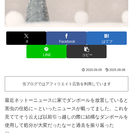
X
Facebook
はてブ
LINE
コピー
2020.09.09
2025.08.08
当ブログではアフィリエイト広告を利用しています
最近ネットーニュースに家でダンボールを放置していると
害虫の住処に～といったニュースが載ってました。これを
見ててそう云えば以前引っ越しの際に結構なダンボールを
使用して処分が大変だったなーと過去を振り返った