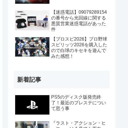
【迷惑電話】09079289154
の番号から光回線に関する
悪質営業迷惑電話があった
件
【プロスピ2026】プロ野球
スピリッツ2026を購入した
ので白球のキセキを遊んで
みた感想！
新着記事
PS5のディスク版発売終
了！最近のプレステについ
て思う事
『ラスト・アクション・ヒ