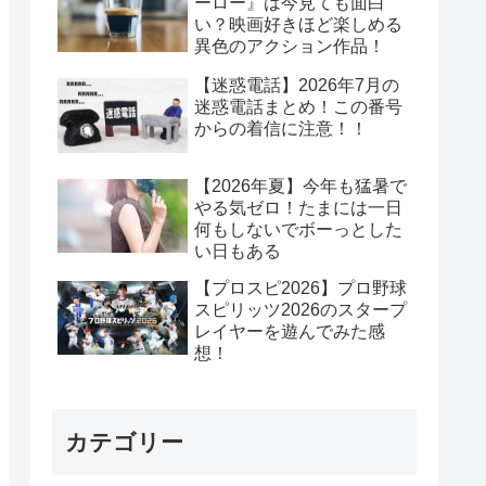
ーロー』は今見ても面白
い？映画好きほど楽しめる
異色のアクション作品！
【迷惑電話】2026年7月の
迷惑電話まとめ！この番号
からの着信に注意！！
【2026年夏】今年も猛暑で
やる気ゼロ！たまには一日
何もしないでボーっとした
い日もある
【プロスピ2026】プロ野球
スピリッツ2026のスタープ
レイヤーを遊んでみた感
想！
カテゴリー