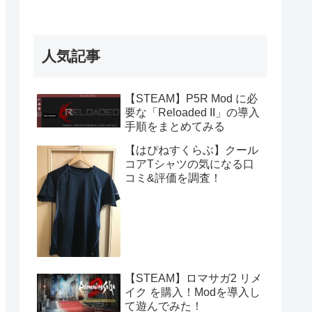
人気記事
【STEAM】P5R Mod に必
要な「Reloaded II」の導入
手順をまとめてみる
【はぴねすくらぶ】クール
コアTシャツの気になる口
コミ&評価を調査！
【STEAM】ロマサガ2 リメ
イク を購入！Modを導入し
て遊んでみた！