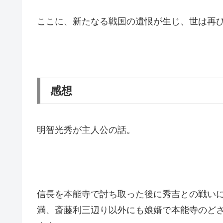
ここに、新たなる戦国の遺恨が生じ、世は再び
感想
明智光秀が主人公の話。
信長を本能寺で討ち取った後に秀吉との戦い
満、斎藤利三辺り以外にも娘婿で本能寺のど