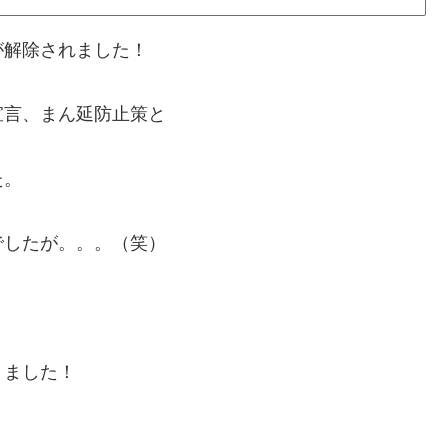
が解除されました！
宣言、まん延防止策と
た。
でしたが。。。（笑）
きました！