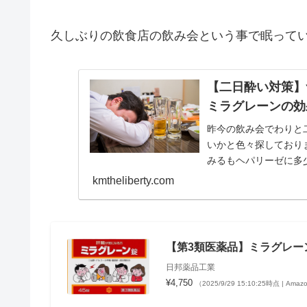
久しぶりの飲食店の飲み会という事で眠って
【二日酔い対策】
ミラグレーンの効
昨今の飲み会でわりと
いかと色々探しており
みるもヘパリーゼに多
しているときに酒を飲まな
kmtheliberty.com
【第3類医薬品】ミラグレーン
日邦薬品工業
¥4,750
（2025/9/29 15:10:25時点 | Am