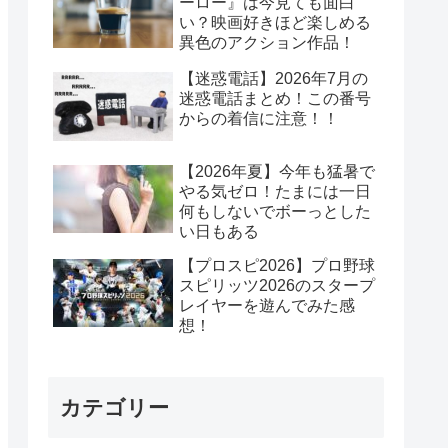
ーロー』は今見ても面白
い？映画好きほど楽しめる
異色のアクション作品！
【迷惑電話】2026年7月の
迷惑電話まとめ！この番号
からの着信に注意！！
【2026年夏】今年も猛暑で
やる気ゼロ！たまには一日
何もしないでボーっとした
い日もある
【プロスピ2026】プロ野球
スピリッツ2026のスタープ
レイヤーを遊んでみた感
想！
カテゴリー