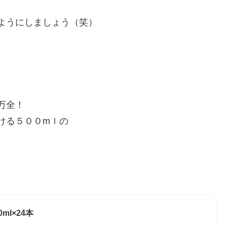
。
ようにしましょう（笑）
万全！
ける５００mｌの
ml×24本