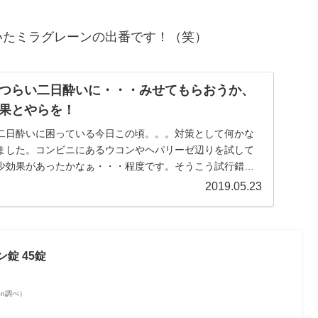
いたミラグレーンの出番です！（笑）
つらい二日酔いに・・・みせてもらおうか、
果とやらを！
二日酔いに困っている今日この頃。。。対策として何かな
ました。コンビニにあるウコンやヘパリーゼ辺りを試して
少効果があったかなぁ・・・程度です。そうこう試行錯誤
...
2019.05.23
錠 45錠
azon調べ）