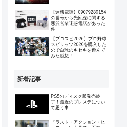
【迷惑電話】09079289154
の番号から光回線に関する
悪質営業迷惑電話があった
件
【プロスピ2026】プロ野球
スピリッツ2026を購入した
ので白球のキセキを遊んで
みた感想！
新着記事
PS5のディスク版発売終
了！最近のプレステについ
て思う事
『ラスト・アクション・ヒ