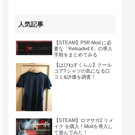
人気記事
【STEAM】P5R Mod に必
要な「Reloaded II」の導入
手順をまとめてみる
【はぴねすくらぶ】クール
コアTシャツの気になる口
コミ&評価を調査！
【STEAM】ロマサガ2 リメ
イク を購入！Modを導入し
て遊んでみた！