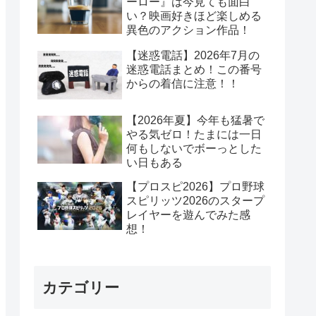
ーロー』は今見ても面白
い？映画好きほど楽しめる
異色のアクション作品！
【迷惑電話】2026年7月の
迷惑電話まとめ！この番号
からの着信に注意！！
【2026年夏】今年も猛暑で
やる気ゼロ！たまには一日
何もしないでボーっとした
い日もある
【プロスピ2026】プロ野球
スピリッツ2026のスタープ
レイヤーを遊んでみた感
想！
カテゴリー