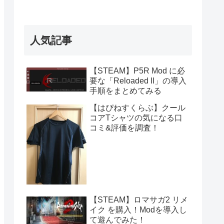
人気記事
【STEAM】P5R Mod に必
要な「Reloaded II」の導入
手順をまとめてみる
【はぴねすくらぶ】クール
コアTシャツの気になる口
コミ&評価を調査！
【STEAM】ロマサガ2 リメ
イク を購入！Modを導入し
て遊んでみた！