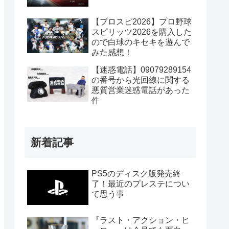
【プロスピ2026】プロ野球
スピリッツ2026を購入した
ので白球のキセキを遊んで
みた感想！
【迷惑電話】09079289154
の番号から光回線に関する
悪質営業迷惑電話があった
件
新着記事
PS5のディスク版発売終
了！最近のプレステについ
て思う事
『ラスト・アクション・ヒ