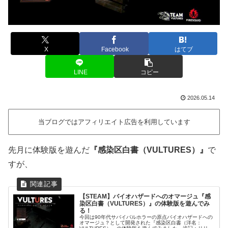
X
Facebook
はてブ
LINE
コピー
2026.05.14
当ブログではアフィリエイト広告を利用しています
先月に体験版を遊んだ
『感染区白書（VULTURES）』
で
すが、
【STEAM】バイオハザードへのオマージュ『感
染区白書（VULTURES）』の体験版を遊んでみ
る！
今回は90年代サバイバルホラーの原点バイオハザードへの
オマージュ？として開発された『感染区白書（洋名：