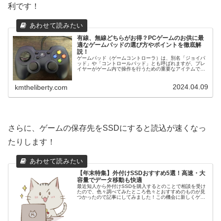
利です！
有線、無線どちらがお得？PCゲームのお供に最
適なゲームパッドの選び方やポイントを徹底解
説！
ゲームパッド（ゲームコントローラ）は、別名「ジョイパ
ッド」や「コントロールパッド」とも呼ばれますが、プレ
イヤーがゲーム内で操作を行うための重要なアイテムで
す。プレイヤーの手によって直接操作されるゲームパッド
は、快適性、耐久性、機能性において...
2024.04.09
kmtheliberty.com
さらに、ゲームの保存先をSSDにすると読込が速くなっ
たりします！
【年末特集】外付けSSDおすすめ5選！高速・大
容量でデータ移動も快適
最近知人から外付けSSDを購入するとのことで相談を受け
たので、色々調べてみたところ色々とおすすめのものが見
つかったので記事にしてみました！この機会に新しくゲー
ミングＰＣを購入予定なら品質の サイコム か格安の
MDL.make がおすすめで...