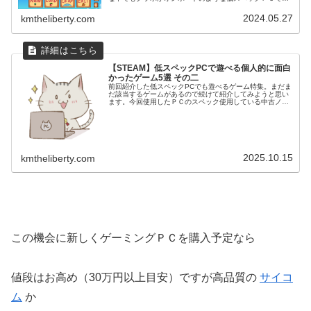
遊べるゲームもちらほらあるので、個人的に面白かったゲ
ームを紹介します！今回使用し...
2024.05.27
kmtheliberty.com
【STEAM】低スペックPCで遊べる個人的に面白
かったゲーム5選 その二
前回紹介した低スペックPCでも遊べるゲーム特集。まだま
だ該当するゲームがあるので続けて紹介してみようと思い
ます。今回使用したＰＣのスペック使用している中古ノー
トＰＣの簡単なスペックはコチラCPUIntel(R) Core(TM) i7-
86...
2025.10.15
kmtheliberty.com
この機会に新しくゲーミングＰＣを購入予定なら
値段はお高め（30万円以上目安）ですが高品質の
サイコ
ム
か