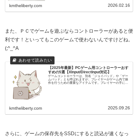
能の構成例」や「価...
2026.02.16
kmtheliberty.com
また、ＰＣでゲームを遊ぶならコントローラーがあると便
利です！といってもこのゲームで使わないんですけどね。
(;^_^A
【2025年最新】PCゲーム用コントローラーおす
すめの5選【XInput/DirectInput対応】
ゲームコントローラーは、別名「ジョイパッド」や「ゲー
ムパッド」とも呼ばれますが、プレイヤーがゲーム内で操
作を行うための重要なアイテムです。プレイヤーの手によ
って直接操作されるゲームコントローラーは、快適性、耐
久性、機能性において大きな違いが...
2025.09.26
kmtheliberty.com
さらに、ゲームの保存先をSSDにすると読込が速くなっ