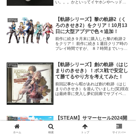
い。。。かといってイヤホンやヘッドホ
ンだと耳が塞がるのが嫌だなぁ。。。何
か良いものはないかと探したところ見つ
けたのがコレ 以前ヨドバシで見かけたと
【軌跡シリーズ】黎の軌跡2（く
ゲーム
きに、試しに使って良かった事...
ろのきせき2）をクリア！10月13
日に大型アプデで色々追加！
前作に続き９月末に購入した黎の軌跡２
をクリア！ 前作に続き１週目クリア時の
プレイ時間ですが、 ８７時間までいって
ました（汗） これでも前作の１１５時間
よりはだいぶ少ないですね（笑）今回は
タイムリープものみたいで、スタートか
【軌跡シリーズ】創の軌跡（はじ
ゲーム
ら主人公が死亡した...
まりのきせき）！ボス戦で安定し
て勝てるやり方を考えてみた！
前回記事から暇があれば創の軌跡（はじ
まりのきせき）を遊んでいました(笑)現在
は最終章に突入し夢幻回廊でサブイベン
トやミニゲームなどのミッションクリア
をやってる最中です。。。ここに至るま
で結構なボス戦を戦ってきましたが、
色々悪戦苦闘し(笑) ...
【STEAM】サマーセール2024開
ゲーム
始！ 気になる期間はいつまで？
今年もSTEAMサマーセールが開始されま
ホーム
検索
トップ
サイドバー