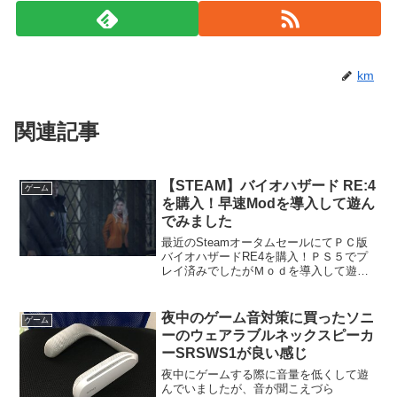
km
関連記事
【STEAM】バイオハザード RE:4
ゲーム
を購入！早速Modを導入して遊ん
でみました
最近のSteamオータムセールにてＰＣ版
バイオハザードRE4を購入！ＰＳ５でプ
レイ済みでしたがＭｏｄを導入して遊ん
でみたかったのでつい買ってしまいまし
た！※Steamサイトで購入するとセール
なんかで割引されてたりするのでお得だ
夜中のゲーム音対策に買ったソニ
ゲーム
ったりします！...
ーのウェアラブルネックスピーカ
ーSRSWS1が良い感じ
夜中にゲームする際に音量を低くして遊
んでいましたが、音が聞こえづら