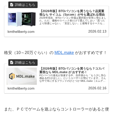
【2026年版】BTOパソコンを買うなら？品質重
視なら サイコム（Sycom）が今も選ばれる理由
2026年現在、BTOパソコン市場は選択肢が非常に増えまし
た。ただ、価格やスペック表だけで選んでしまい「思った
より快適じゃない」「安定しない」と後悔するケースも少
なくありません。そこで今回は、品質重視派から長年支持
されているBTOメーカーに...
2026.02.13
kmtheliberty.com
格安（10～20万ぐらい）の
MDL.make
がおすすめです！
【2026年版】BTOパソコンを買うなら？コスパ
重視なら MDL.make が おすすめ！
PCパーツの進化が加速する中、自作派から「もう少し安心
感あるPCがほしい」というユーザーが増えています。そん
な中で耳にするブランドのひとつが MDL.make（エムディ
ーエル・ドット・メイク） です。旧来の記事では「中堅性
能の構成例」や「価...
2026.02.16
kmtheliberty.com
また、ＰＣでゲームを遊ぶならコントローラーがあると便