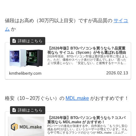
値段はお高め（30万円以上目安）ですが高品質の
サイコ
ム
か
【2026年版】BTOパソコンを買うなら？品質重
視なら サイコム（Sycom）が今も選ばれる理由
2026年現在、BTOパソコン市場は選択肢が非常に増えまし
た。ただ、価格やスペック表だけで選んでしまい「思った
より快適じゃない」「安定しない」と後悔するケースも少
なくありません。そこで今回は、品質重視派から長年支持
されているBTOメーカーに...
2026.02.13
kmtheliberty.com
格安（10～20万ぐらい）の
MDL.make
がおすすめです！
【2026年版】BTOパソコンを買うなら？コスパ
重視なら MDL.make が おすすめ！
PCパーツの進化が加速する中、自作派から「もう少し安心
感あるPCがほしい」というユーザーが増えています。そん
な中で耳にするブランドのひとつが MDL.make（エムディ
ーエル・ドット・メイク） です。旧来の記事では「中堅性