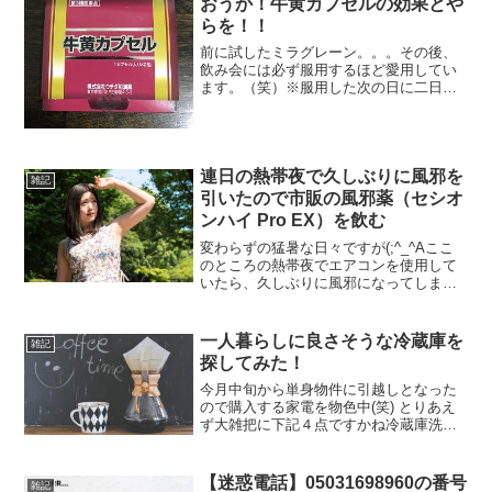
おうか！牛黄カプセルの効果とや
らを！！
前に試したミラグレーン。。。その後、
飲み会には必ず服用するほど愛用してい
ます。（笑）※服用した次の日に二日酔
いになった事は一度もない！！さて今回
はそのミラグレーンより効果が高いとい
われる牛黄カプセル！ネットではシャン
パンが水になるなどかなり...
連日の熱帯夜で久しぶりに風邪を
雑記
引いたので市販の風邪薬（セシオ
ンハイ Pro EX）を飲む
変わらずの猛暑な日々ですが(;^_^Aここ
のところの熱帯夜でエアコンを使用して
いたら、久しぶりに風邪になってしまっ
た( 一一) 症状は若干の喉の痛みと痰が絡
むぐらいで他は発熱もなく問題なし。風
邪薬のストックを確認すると。。。そも
一人暮らしに良さそうな冷蔵庫を
雑記
そも無かった...
探してみた！
今月中旬から単身物件に引越しとなった
ので購入する家電を物色中(笑) とりあえ
ず大雑把に下記４点ですかね冷蔵庫洗濯
機炊飯器電子レンジ 上記の中でも優先度
的に冷蔵庫は押さえておきたいと思った
ので何点か探してみました！多分この中
【迷惑電話】05031698960の番号
雑記