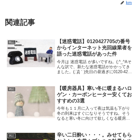
km
関連記事
【迷惑電話】0120427705の番号
雑記
からインターネット光回線業者を
語った迷惑電話があった件
今月は 迷惑電話 が多いですね。(;^_^Aそ
んな訳で、新たな迷惑電話がかかってき
ました。(;´Д｀)先日の昼過ぎに0120-427-
705(0120427705) からなる、とりあえず
迷惑電話っぽい番号から電話がかかって
きました。（笑）ど...
【暖房器具】寒い冬に暖まるハロ
雑記
ゲン・カーボンヒーター安くてお
すすめの3選
今年も１１月に入って夜は気温も下がり
冬の到来はすぐになりそうですね。そう
なると寒い冬に向けて欲しくなる暖房器
具！デスクの下やトイレに脱衣所と部分
的に暖めたいスポットにはハロゲンヒー
ターがおすすめです。今は景気も悪くで
辛い二日酔い・・・。みせてもら
雑記
きれば安く用意したところ...