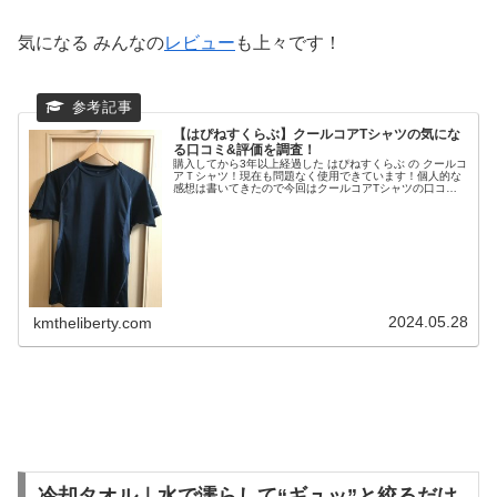
気になる みんなの
レビュー
も上々です！
【はぴねすくらぶ】クールコアTシャツの気にな
る口コミ&評価を調査！
購入してから3年以上経過した はぴねすくらぶ の クールコ
アＴシャツ！現在も問題なく使用できています！個人的な
感想は書いてきたので今回はクールコアTシャツの口コミ
や評価を調査してみました！一覧クールコアＴシャツ！の
評判は？公式サイト のレビ...
2024.05.28
kmtheliberty.com
冷却タオル｜水で濡らして“ギュッ”と絞るだけ