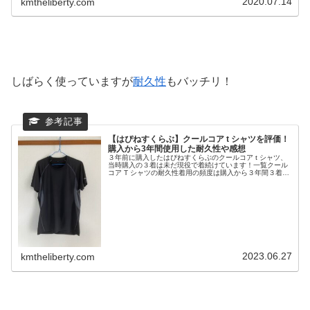
2020.07.14
kmtheliberty.com
しばらく使っていますが
耐久性
もバッチリ！
【はぴねすくらぶ】クールコア t シャツを評価！
購入から3年間使用した耐久性や感想
３年前に購入したはぴねすくらぶのクールコア t シャツ、
当時購入の３着は未だ現役で着続けています！一覧クール
コア T シャツの耐久性着用の頻度は購入から３年間３着あ
るので週１ペースぐらいで着ています。現状一番痛んでい
る１着はこんな感じです。...
2023.06.27
kmtheliberty.com