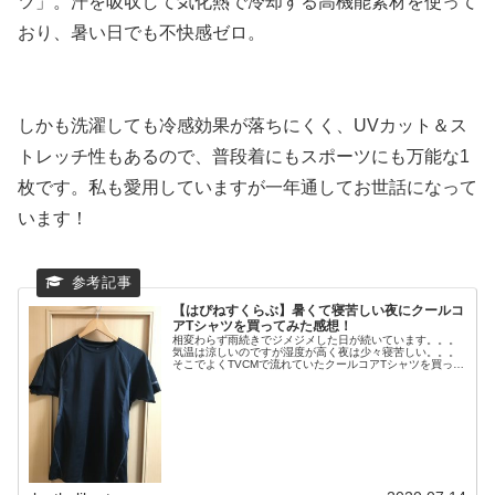
ツ」。汗を吸収して気化熱で冷却する高機能素材を使って
おり、暑い日でも不快感ゼロ。
しかも洗濯しても冷感効果が落ちにくく、UVカット＆ス
トレッチ性もあるので、普段着にもスポーツにも万能な1
枚です。私も愛用していますが一年通してお世話になって
います！
【はぴねすくらぶ】暑くて寝苦しい夜にクールコ
アTシャツを買ってみた感想！
相変わらず雨続きでジメジメした日が続いています。。。
気温は涼しいのですが湿度が高く夜は少々寝苦しい。。。
そこでよくTVCMで流れていたクールコアTシャツを買って
みました！これから暑くなるだろうし丁度いいかな（笑）
追記：３年間使用した感想等記...