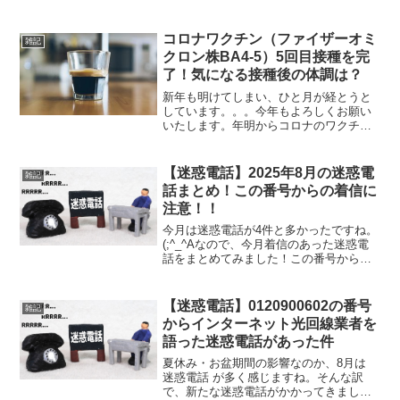
との報道も出てました。そうなると久し
ぶりにお店で飲みたくなるのが人情です
（笑）私もしばらく使う機会がなかった
コロナワクチン（ファイザーオミ
雑記
ミラグレーンやサフランゴ...
クロン株BA4-5）5回目接種を完
了！気になる接種後の体調は？
新年も明けてしまい、ひと月が経とうと
しています。。。今年もよろしくお願い
いたします。年明からコロナのワクチン
接種に行ってきましたので記事にしまし
た。１回目の接種２回目の接種３回目の
接種４回目の接種前回の４回目接種より
【迷惑電話】2025年8月の迷惑電
雑記
更に５ヶ月経ちました。。...
話まとめ！この番号からの着信に
注意！！
今月は迷惑電話が4件と多かったですね。
(;^_^Aなので、今月着信のあった迷惑電
話をまとめてみました！この番号からの
着信には注意しましょう！2025年8月の迷
惑電話一覧0120427705 インターネット光
回線業者を語った営業「光回線のご案...
【迷惑電話】0120900602の番号
雑記
からインターネット光回線業者を
語った迷惑電話があった件
夏休み・お盆期間の影響なのか、8月は
迷惑電話 が多く感じますね。そんな訳
で、新たな迷惑電話がかかってきまし