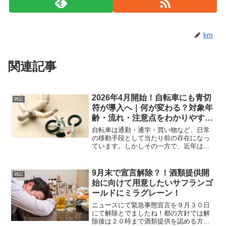
km
関連記事
2026年4月開始！自転車にも青切
雑記
符が導入へ｜何が変わる？対象年
齢・流れ・注意点をわかりやすく
解説
自転車は通勤・通学・買い物など、日常
の移動手段として当たり前の存在になっ
ています。しかしその一方で、近年は自
転車による危険運転や事故が社会問題と
して大きく取り上げられるようになりま
した。そして2026年4月1日から、自転車
9月末で宣言解除？！酒類提供開
雑記
の交通違反に対して...
始に向けて用意したいサフランゴ
ールドにミラグレーン！
ニュースにて緊急事態宣言を９月３０日
にて解除とでましたね！都の方針では解
除後は２０時まで酒類提供を認める方針