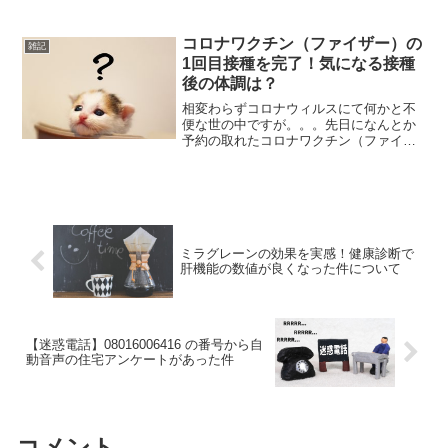
た。(;´Д｀)先日の夕方頃に0120-900-
602(0120900602) からなる、いかにも迷
惑電話っぽい番号から電話がかかっ...
コロナワクチン（ファイザー）の
雑記
1回目接種を完了！気になる接種
後の体調は？
相変わらずコロナウィルスにて何かと不
便な世の中ですが。。。先日になんとか
予約の取れたコロナワクチン（ファイザ
ー）の１回目接種に行ってきました！※
２回目も無事完了しました！一覧会場か
ら接種を受けるまで私が接種したのは自
宅近くの接種会場でした。...
ミラグレーンの効果を実感！健康診断で
肝機能の数値が良くなった件について
【迷惑電話】08016006416 の番号から自
動音声の住宅アンケートがあった件
コメント