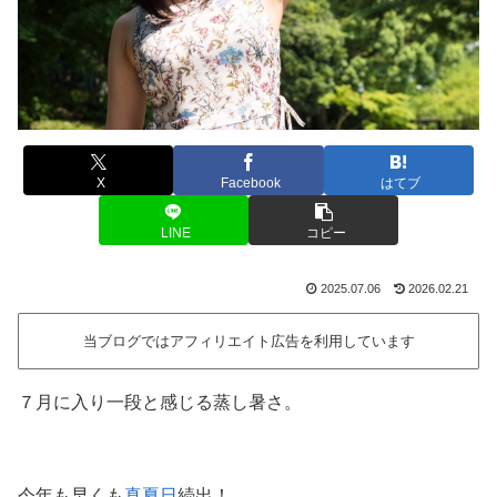
X
Facebook
はてブ
LINE
コピー
2025.07.06
2026.02.21
当ブログではアフィリエイト広告を利用しています
７月に入り一段と感じる蒸し暑さ。
今年も早くも
真夏日
続出！