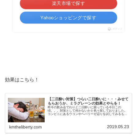
楽天市場で探す
Yahooショッピングで探す
ポチップ
効果はこちら！
【二日酔い対策】つらい二日酔いに・・・みせて
もらおうか、ミラグレーンの効果とやらを！
昨今の飲み会でわりと二日酔いに困っている今日この
頃。。。対策として何かないかと色々探しておりました。
コンビニにあるウコンやヘパリーゼ辺りを試してみるもヘ
パリーゼに多少効果があったかなぁ・・・程度です。そう
こう試行錯誤しているときに酒を飲まな...
2019.05.23
kmtheliberty.com