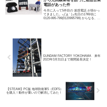
電話があった件
今月に入って5件目の 迷惑電話 が掛かっ
てきました。┐(´д｀)┌先日の17時頃に
0120-995-799(0120995799) からなる、迷
惑電話っぽい番号から電話がかかってき
ました。（笑）どんな迷惑電話だと思い
出てみると、「光回線サポ...
GUNDAM FACTORY YOKOHAMA 来年
2023年3月31日まで期間延長決定！
【STEAM】PC版 地球防衛軍5（EDF5）
を購入！動作が重いので解消してみた！