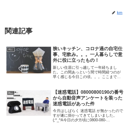
km
関連記事
狭いキッチン、コロナ過の自宅仕
雑記
事、宅飲み。。。一人暮らしで意
外に役に立ったもの！
新しい住居に引っ越して一年経ちまし
た。この間あっという間で時間経つのが
早く感じる今日この頃。。。ここまで意
外に役に立ってるものを挙げてみまし
た！一覧水切りラック今の住居はキッチ
ンが狭く料理時に不便を感じますがこれ
【迷惑電話】08000800190の番号
雑記
を使用することでだいぶ改善さ...
から自動音声アンケートを装った
迷惑電話があった件
今月はしばらく 迷惑電話 が無かったので
すが遂に掛かってきてしまいました。
(;^_^A今日の夕方頃に0800-080-
0190(08000800190) からなる、あ～また
か と感じる迷惑電話っぽい番号から電話