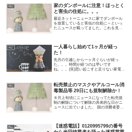
がかかってきました。（笑）どん...
家のダンボールに注意！ほっとく
雑記
と害虫の住処に。。。
最近ネットーニュースに家でダンボール
を放置していると害虫の住処に～といっ
たニュースが載ってました。これを見て
てそう云えば以前引っ越しの際に結構な
ダンボールを使用して処分が大変だった
なーと過去を振り返ったり。。。これ結
一人暮らし始めて1ヶ月が経っ
構前から言われてて湿気を...
雑記
た！
先月の引越しから一ヶ月ぐらいが経っ
た。。。時間が経つのは早いです
ね。。。(笑)思い起こすと足りない家電探
したり。。。必要なものを揃えたりとバ
タバタしてたらあっという間にひと月経
った感じです(笑)他には一人暮らしになっ
転売禁止のマスクやアルコール消
雑記
た分、色々と自由になった...
毒製品等 29日にも規制解除か！
８月上旬頃にニュースになってた転売規
制の解除について解除の具体的な日がニ
ュースに出ていました。 国の消費者委員
会で行われた２０日の会合にて議論が行
われ、規制の解除が了承されたみたいで
す。 ２９日にも解除する予定という事で
【迷惑電話】0120995799の番号
買占め行為が発生しな...
雑記
から光回線業者を語った迷惑営業