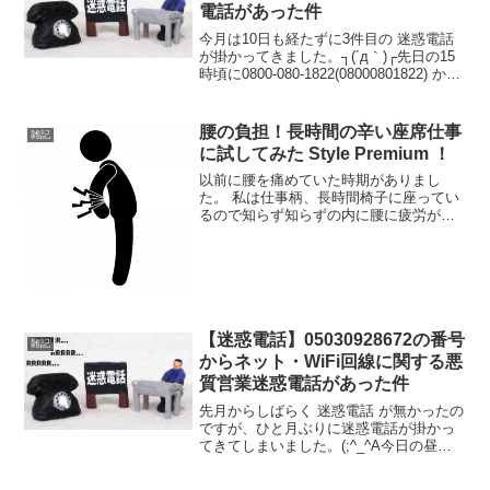
電話があった件
今月は10日も経たずに3件目の 迷惑電話
が掛かってきました。┐(´д｀)┌先日の15
時頃に0800-080-1822(08000801822) から
なる、迷惑電話っぽい番号から電話がか
かってきました。（笑）どんな迷惑電話
だと思い出てみると...
腰の負担！長時間の辛い座席仕事
雑記
に試してみた Style Premium ！
以前に腰を痛めていた時期がありまし
た。 私は仕事柄、長時間椅子に座ってい
るので知らず知らずの内に腰に疲労が蓄
積されていたようです。 その時期に座り
仕事の際に腰に負担を掛けないものはな
いかと探していたところある商品に辿り
着きました！ それが ...
【迷惑電話】05030928672の番号
雑記
からネット・WiFi回線に関する悪
質営業迷惑電話があった件
先月からしばらく 迷惑電話 が無かったの
ですが、ひと月ぶりに迷惑電話が掛かっ
てきてしまいました。(;^_^A今日の昼頃
に050-3092-8672(05030928672) からな
る、迷惑電話っぽい番号から電話がかか