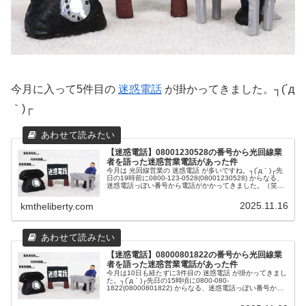
今月に入って5件目の
迷惑電話
が掛かってきました。┐(´д
｀)┌
【迷惑電話】08001230528の番号から光回線業
者を語った迷惑営業電話があった件
今月は 光回線営業の 迷惑電話 が多いですね。┐(´д｀)┌先
日の19時前に0800-123-0528(08001230528) からなる、
迷惑電話っぽい番号から電話がかかってきました。（笑）
どんな迷惑電話だと思い出てみると、「So-net...
2025.11.16
kmtheliberty.com
【迷惑電話】08000801822の番号から光回線業
者を語った迷惑営業電話があった件
今月は10日も経たずに3件目の 迷惑電話 が掛かってきまし
た。┐(´д｀)┌先日の15時頃に0800-080-
1822(08000801822) からなる、迷惑電話っぽい番号から
電話がかかってきました。（笑）どんな迷惑電話だと思い
出てみると...