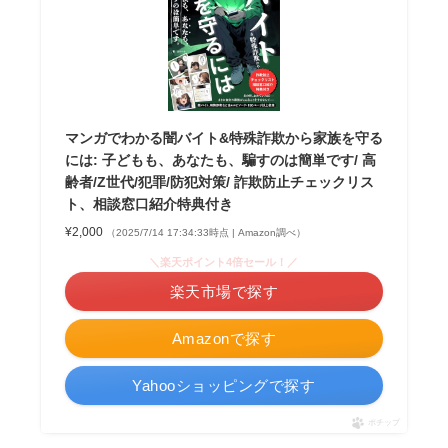
マンガでわかる闇バイト&特殊詐欺から家族を守る
には: 子どもも、あなたも、騙すのは簡単です/ 高
齢者/Z世代/犯罪/防犯対策/ 詐欺防止チェックリス
ト、相談窓口紹介特典付き
¥2,000
（2025/7/14 17:34:33時点 | Amazon調べ）
＼楽天ポイント4倍セール！／
楽天市場で探す
Amazonで探す
Yahooショッピングで探す
ポチップ