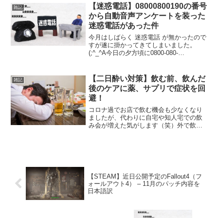
ってきました。(;^_^...
【迷惑電話】08000800190の番号
雑記
から自動音声アンケートを装った
迷惑電話があった件
今月はしばらく 迷惑電話 が無かったので
すが遂に掛かってきてしまいました。
(;^_^A今日の夕方頃に0800-080-
0190(08000800190) からなる、あ～また
か と感じる迷惑電話っぽい番号から電話
がかかってきました。（笑）どん...
【二日酔い対策】飲む前、飲んだ
雑記
後のケアに薬、サプリで症状を回
避！
コロナ過でお店で飲む機会も少なくなり
ましたが、代わりに自宅や知人宅での飲
み会が増えた気がします（笑）外で飲む
のと勝手が違って家だとつい飲み過ぎて
しまう今日この頃。そうなると出てくる
問題が二日酔い。。。また記憶もあやふ
やになる等、色々と残念な...
【STEAM】近日公開予定のFallout4（フ
ォールアウト4） – 11月のパッチ内容を
日本語訳