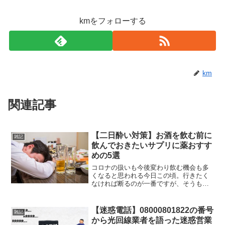
kmをフォローする
km
関連記事
【二日酔い対策】お酒を飲む前に
雑記
飲んでおきたいサプリに薬おすす
めの5選
コロナの扱いも今後変わり飲む機会も多
くなると思われる今日この頃。行きたく
なければ断るのが一番ですが、そうもい
かないのが辛いところですね( ;∀;) そこ
で飲みに行った際にいかに次の日に残さ
ないかを考えた時に、手軽に対策できる
【迷惑電話】08000801822の番号
雑記
方法としておすす...
から光回線業者を語った迷惑営業