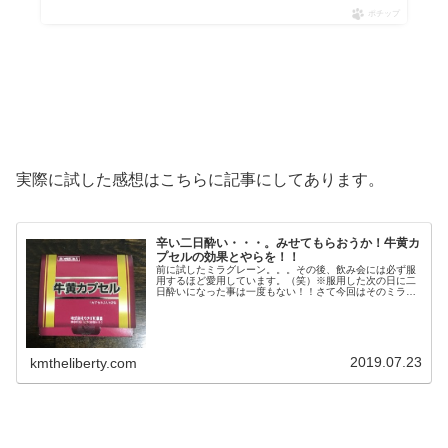
ポチップ
実際に試した感想はこちらに記事にしてあります。
辛い二日酔い・・・。みせてもらおうか！牛黄カ
プセルの効果とやらを！！
前に試したミラグレーン。。。その後、飲み会には必ず服
用するほど愛用しています。（笑）※服用した次の日に二
日酔いになった事は一度もない！！さて今回はそのミラグ
レーンより効果が高いといわれる牛黄カプセル！ネットで
はシャンパンが水になるなどかなり...
2019.07.23
kmtheliberty.com