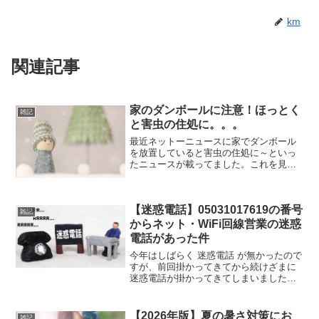
km
関連記事
家のダンボールに注意！ほっとく
雑記
と害虫の住処に。。。
最近ネットーニュースに家でダンボール
を放置していると害虫の住処に～といっ
たニュースが載ってました。これを見て
てそう云えば以前引っ越しの際に結構な
ダンボールを使用して処分が大変だった
なーと過去を振り返ったり。。。これ結
【迷惑電話】05031017619の番号
構前から言われてて湿気を...
雑記
からネット・WiFi回線営業の迷惑
電話があった件
今年はしばらく 迷惑電話 が無かったので
すが、前回掛かってきてから続けざまに
迷惑電話が掛かってきてしまいました。
(;^_^A今日の夕方頃に050-3101-
7619(05031017619) からなる、迷惑電話
っぽい番号から電話がかかってき...
【2026年版】夏の暑さ対策にお
雑記