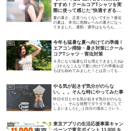
すすめ！クールコアTシャツを実
際に使って感じた“快適すぎる理
由”
夏の暑さ、正直つらくないですか？最近
の夏は、本当に危険レベルの暑さになっ
てきました。通勤・通学はもちろん、外
作業やウォーキング、キャンプ、釣り、
スポーツ観戦など、少し外に出るだけで
も汗だく……なんてことも珍しくありま
今年も猛暑な夏へ向けての準備！
雑記
せん。しかも普通のTシャ...
エアコン掃除・暑さ対策にクール
コアTシャツ・害虫対策
６月になり猛暑な日も増えてきましたね(-
_-;)そんなこんなで夏に向けての準備をぼ
ちぼち始めてみました！とは言っても大
したことはやってなかったり( ´∀｀ )まず
は定番のエアコンの掃除！掃除の後は換
気の良い状態で試運転までがセット( ｀ー
やる気が起きず気分がのらな
雑記
´...
い。。。そんな時にやってみた事
昨日今日とやる気が起きず気分がのらな
い。。。そんな状態でダラダラ過ごして
しまいました(-_-;) 自分の場合こういう状
態が年に数回起こります（笑）今回こん
な状態になり、こういう場合この状態を
解消するのになにやって過ごしてたかな
東京アプリの生活応援事業キャン
雑記
ーと考えやって...
ペーンで東京ポイント 11,000 を