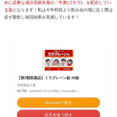
めに必要な成分高級生薬の「牛黄(ゴオウ)」を配合してい
る薬
となります！私は６年程前より飲み会の場に赴く際は
必ず愛飲し毎回効果を実感しています！
【第3類医薬品】ミラグレーン錠 45錠
日邦薬品工業
¥4,750
（2025/9/29 15:10:25時点 | Amazon調べ）
Amazonで探す
楽天市場で探す