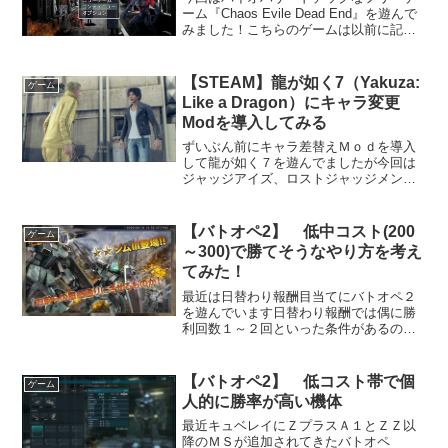
ーム『Chaos Evile Dead End』を遊んで
みました！こちらのゲームは以前に記事
にした『Chaos Dead』、『Chaos Evile
Dead』と続く続編となります。『Chaos
Dead...
【STEAM】龍が如く7（Yakuza:
ゲーム
Like a Dragon）にキャラ変更
Modを導入してみる
ずいぶん前にキャラ差替えＭｏｄを導入
して龍が如く７を遊んでましたが今回は
ジャッジアイズ、ロストジャッジメント
のメンバーに差替えるModを発見したの
でこちらを導入して遊んでみました！一
覧Modの概要＆入手先このModを導入す
【バトオペ2】 低中コスト(200
ゲーム
ると龍が如く７に登...
～300)で勝てそうなやり方を考え
てみた！
最近は日替わり報酬目当てにバトオペ２
を遊んでいます日替わり報酬では偶に勝
利回数１～２回といった条件があるので
結構厄介です(。-∀-)チーム戦なので個人
が頑張ってもどうにもならない時が多い
ですが。。。今まで割と勝率が良かった
【バトオペ2】 低コスト帯で個
ゲーム
やり方を考えてみま...
人的に勝率が高い機体
最近キュベレイにＺプラスＡ１とＺＺ以
降のＭＳが追加されてきたバトオペ