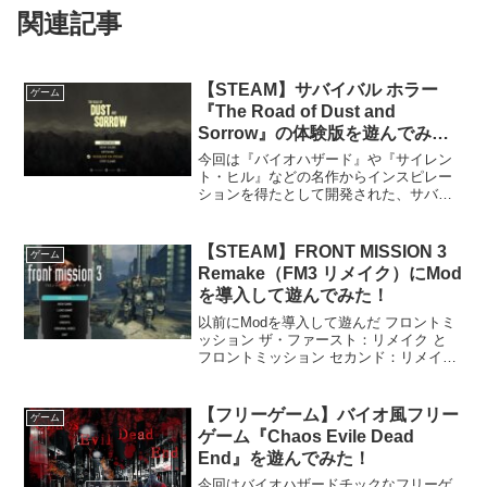
関連記事
【STEAM】サバイバル ホラー
ゲーム
『The Road of Dust and
Sorrow』の体験版を遊んでみ
る！
今回は『バイオハザード』や『サイレン
ト・ヒル』などの名作からインスピレー
ションを得たとして開発された、サバイ
バル ホラーアクションアドベンチャー
『The Road of Dust and Sorrow』の体験
版を遊んでみました。体験版につい...
【STEAM】FRONT MISSION 3
ゲーム
Remake（FM3 リメイク）にMod
を導入して遊んでみた！
以前にModを導入して遊んだ フロントミ
ッション ザ・ファースト：リメイク と
フロントミッション セカンド：リメイク
に続きしばらく前にクリアした『FRONT
MISSION 3 Remake（フロントミッショ
ン サード：リメイク 通称：...
【フリーゲーム】バイオ風フリー
ゲーム
ゲーム『Chaos Evile Dead
End』を遊んでみた！
今回はバイオハザードチックなフリーゲ