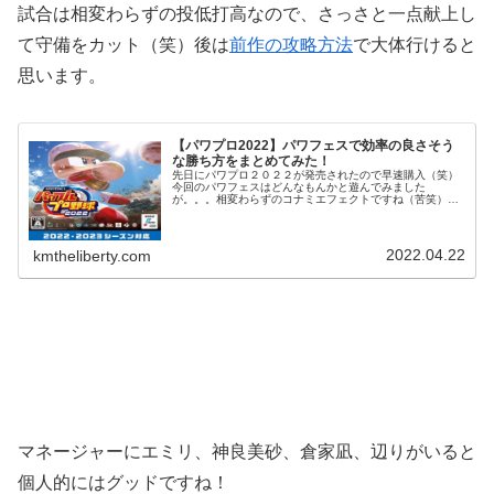
試合は相変わらずの投低打高なので、さっさと一点献上し
て守備をカット（笑）後は
前作の攻略方法
で大体行けると
思います。
【パワプロ2022】パワフェスで効率の良さそう
な勝ち方をまとめてみた！
先日にパワプロ２０２２が発売されたので早速購入（笑）
今回のパワフェスはどんなもんかと遊んでみました
が。。。相変わらずのコナミエフェクトですね（苦笑）個
人的には、いい加減守備は選択でやらなくてもいい様にし
て欲しいですね。２回ほど遊んでみました...
2022.04.22
kmtheliberty.com
マネージャーにエミリ、神良美砂、
倉家凪、辺りがいると
個人的にはグッドですね！