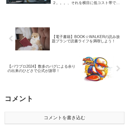
２。。。、それを横目に低コスト帯で遊
んでいる自分。。。（笑）そんなこんな
で以前に低コスト帯で勝てそうなやり方
を考えてみました、私はレーティングは
あまりやらないのですが２５０...
【電子書籍】BOOK☆WALKERの読み放
題プランで読書ライフを満喫しよう！
【パワプロ2024】数多のバグによる余り
の出来のひどさで公式が謝罪！
コメント
コメントを書き込む