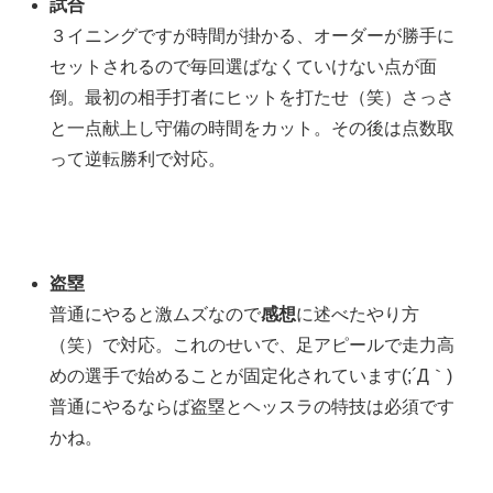
試合
３イニングですが時間が掛かる、オーダーが勝手に
セットされるので毎回選ばなくていけない点が面
倒。最初の相手打者にヒットを打たせ（笑）さっさ
と一点献上し守備の時間をカット。その後は点数取
って逆転勝利で対応。
盗塁
普通にやると激ムズなので
感想
に述べたやり方
（笑）で対応。これのせいで、足アピールで走力高
めの選手で始めることが固定化されています(;´Д｀)
普通にやるならば盗塁とヘッスラの特技は必須です
かね。