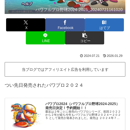
パワフルプロ野球2024-2025_20240721161020
X
Facebook
はてブ
LINE
コピー
2024.07.21
2026.01.29
当ブログではアフィリエイト広告を利用しています
つい先日発売されたパワプロ２０２４
パワプロ2024（パワフルプロ野球2024-2025）
発売日決定！予約開始！！
最近は２年ごとに発売のパワプロシリーズ、前回２０２２
から２年が経ち今年もパワフルプロ野球２０２４ー２０２
５ として発売が発表されました。発売は ２０２４年７月
１８日 前回４月に発売されたことを考えると少し遅いです
ね。 一覧発売プラットフォー...