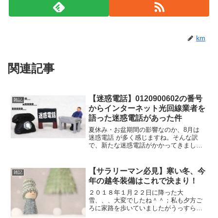
km
関連記事
【迷惑電話】0120900602の番号
雑記
からインターネット光回線業者を
語った迷惑電話があった件
夏休み・お盆期間の影響なのか、8月は
迷惑電話 が多く感じますね。そんな訳
で、新たな迷惑電話がかかってきまし
た。(;´Д｀)先日の夕方頃に0120-900-
602(0120900602) からなる、いかにも迷
惑電話っぽい番号から電話がかかっ...
【サラリーマン必見】寒い冬、今
雑記
年の越冬装備はこれで決まり！
２０１８年１月２２日に降った大
雪、、、大変でしたね＾＾；私も夕方ご
ろに家路を歩いていましたがうっすら積
もった雪に足を取られ歩きづらかったで