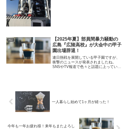
由としては。。。※以下公式抜粋期間延
長については、2022年においても 新型コ
ロナウィルスの度重なる感染拡大が続
き、依然としてコロナ...
【2025年夏】部員間暴力騒動の
雑記
広島『広陵高校』が大会中の甲子
園出場辞退！
連日熱戦を展開している甲子園ですが、
衝撃のニュースが発表されましたね。
SNSやTV報道で色々と話題に上っていた
暴行問題の広島の広陵高校。個人的には
どうするのやらと思っていましたが、本
日出場辞退と発表されましたね。私も最
近になって騒動を知った...
一人暮らし始めて1ヶ月が経った！
今年も一年お疲れ様！来年もまたよろし