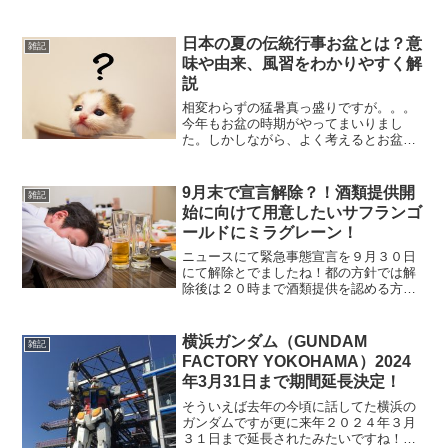
す。それに外は寒い（冷）そんなこんな
で今年の冬は寒い！という訳で、、、寒
日本の夏の伝統行事お盆とは？意
い毎日でも関係なく通勤しなくて...
雑記
味や由来、風習をわかりやすく解
説
相変わらずの猛暑真っ盛りですが。。。
今年もお盆の時期がやってまいりまし
た。しかしながら、よく考えるとお盆に
ついては先祖供養の行事というぐらいし
かわかってなかったので、この機会に
色々と調べてみたので備忘も兼ねて記事
9月末で宣言解除？！酒類提供開
雑記
にしてみました。お盆の概要お...
始に向けて用意したいサフランゴ
ールドにミラグレーン！
ニュースにて緊急事態宣言を９月３０日
にて解除とでましたね！都の方針では解
除後は２０時まで酒類提供を認める方針
との報道も出てました。そうなると久し
ぶりにお店で飲みたくなるのが人情です
（笑）私もしばらく使う機会がなかった
横浜ガンダム（GUNDAM
雑記
ミラグレーンやサフランゴ...
FACTORY YOKOHAMA）2024
年3月31日まで期間延長決定！
そういえば去年の今頃に話してた横浜の
ガンダムですが更に来年２０２４年３月
３１日まで延長されたみたいですね！理