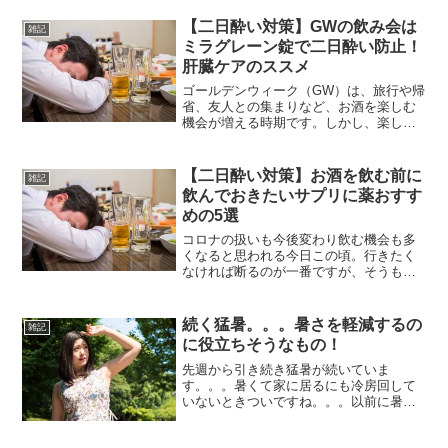
がもったいないと思いつつも、そうもい
かないのが辛いところ( ;∀;) そこで飲み
【二日酔い対策】GWの飲み会は
雑記
に行った際にいか...
ミラグレーン錠で二日酔い防止！
肝臓ケアのススメ
​ゴールデンウィーク（GW）は、旅行や帰
省、友人との集まりなど、お酒を楽しむ
機会が増える時期です。しかし、楽しい
時間の後に襲ってくる二日酔いは避けた
いもの。​今回は、肝機能改善に特化した
医薬品「ミラグレーン錠」を活用し、二
【二日酔い対策】お酒を飲む前に
雑記
日酔いを予防・軽減...
飲んでおきたいサプリに薬おすす
めの5選
コロナの扱いも今後変わり飲む機会も多
くなると思われる今日この頃。行きたく
なければ断るのが一番ですが、そうもい
かないのが辛いところですね( ;∀;) そこ
で飲みに行った際にいかに次の日に残さ
ないかを考えた時に、手軽に対策できる
続く猛暑。。。暑さを軽減するの
雑記
方法としておすす...
に役立ちそうなもの！
先週から引き続き猛暑が続いていま
す。。。暑くて家に居るにも冷房回して
いないときついですね。。。以前に暑さ
対策に役立ちそうなものを上げてみまし
たが、最近は熱帯夜で寝苦しいので多少