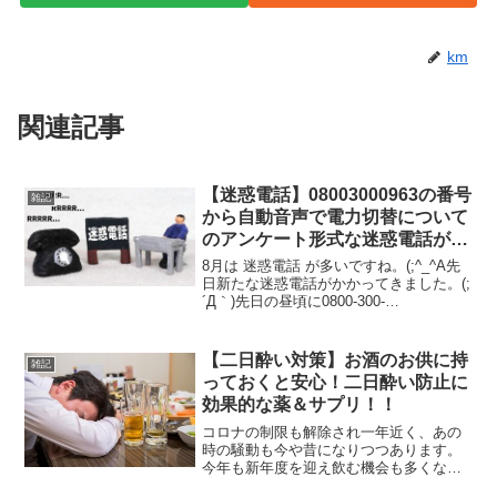
km
関連記事
【迷惑電話】08003000963の番号
雑記
から自動音声で電力切替について
のアンケート形式な迷惑電話があ
った件
8月は 迷惑電話 が多いですね。(;^_^A先
日新たな迷惑電話がかかってきました。(;
´Д｀)先日の昼頃に0800-300-
0963(08003000963) からなる、迷惑電話
と予想できる番号から電話がかかってき
ました（笑）ハイハイ迷惑電...
【二日酔い対策】お酒のお供に持
雑記
っておくと安心！二日酔い防止に
効果的な薬＆サプリ！！
コロナの制限も解除され一年近く、あの
時の騒動も今や昔になりつつあります。
今年も新年度を迎え飲む機会も多くなる
と思われる今日この頃。飲みに行く時間