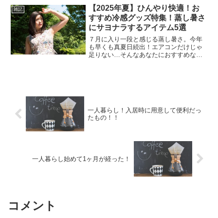
は快適になりそうなものを探してみまし
【2025年夏】ひんやり快適！お
た。携帯型小型クーラー。コン...
雑記
すすめ冷感グッズ特集！蒸し暑さ
にサヨナラするアイテム5選
７月に入り一段と感じる蒸し暑さ。今年
も早くも真夏日続出！エアコンだけじゃ
足りない…そんなあなたにおすすめなの
が「冷感グッズ」です。今回は、実際に
使用して良かったものや、人気の高い“ひ
んやり系アイテム”を厳選してご紹介！
【持ち歩きできるもの】...
一人暮らし！入居時に用意して便利だっ
たもの！！
一人暮らし始めて1ヶ月が経った！
コメント