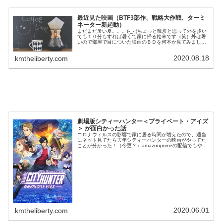
最近見た映画（BTF3部作、戦略大作戦、ターミ
ネーター新起動）
まだまだ暑い夏。。。(-_-;)ちょっと散歩と思って外を歩い
ても１０分もすれば暑くて家に帰る始末です（笑）外は暑
いので部屋で目についた映画のＢＤを何本か見てみまし
た！一覧ＢＴＦ（バック・トゥ・ザ・フューチャー）３部
作最近でもたまにＴＶで放映...
2020.08.18
kmtheliberty.com
劇場版シティーハンター＜プライベート・アイズ
＞ が面白かった話
コロナウィルスの影響で家に居る時間が増えたので、適当
にネット見てたら去年シティーハンターの映画がやってた
ことが分かった！（今更？）amazonprimeの配信でもやっ
てるみたいでしたが、久しぶりなんでなんか形あるもので
見ようと思いBD買って...
2020.06.01
kmtheliberty.com