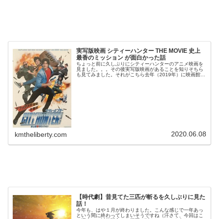
実写版映画 シティーハンター THE MOVIE 史上
最香のミッション が面白かった話
ちょっと前に久しぶりにシティーハンターのアニメ映画を
見ました。。。その後実写版映画があることを知りそちら
も見てみました。それがこちら去年（2019年）に映画館で
やってたみたいですね予告動画みたら海坊主が似すぎてい
て笑いました(^^)こちらは...
2020.06.08
kmtheliberty.com
【時代劇】昔見てた三匹が斬るを久しぶりに見た
話！
今年も、はや１月が終わりました。こんな感じで一年あっ
という間に終わってしまいそうですね（汗さて、今回はこ