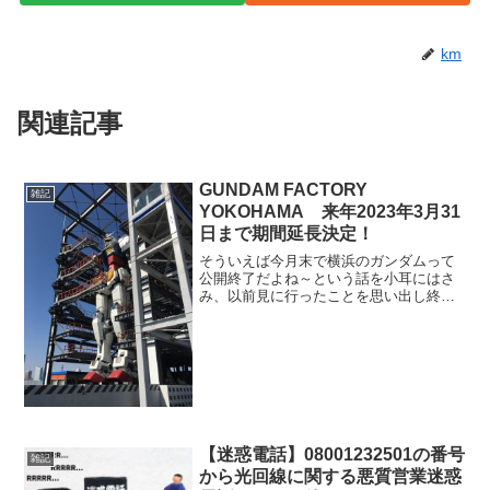
km
関連記事
GUNDAM FACTORY
雑記
YOKOHAMA 来年2023年3月31
日まで期間延長決定！
そういえば今月末で横浜のガンダムって
公開終了だよね～という話を小耳にはさ
み、以前見に行ったことを思い出し終わ
るならもう一度見に行くか～と考え公式
を覗いてみると。。。なんと公開期間延
長の文字が！公式サイトはコチラ理由と
しては。。。※以下公式抜...
【迷惑電話】08001232501の番号
雑記
から光回線に関する悪質営業迷惑