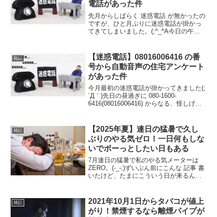
電話があった件
先月からしばらく 迷惑電話 が無かったの
ですが、ひと月ぶりに迷惑電話が掛かっ
てきてしまいました。(;^_^A今日の午後
に0800-123-2501(08001232501) からな
る、いかにもな迷惑電話っぽい番号から
電話がかかってきました。...
【迷惑電話】08016006416 の番
雑記
号から自動音声の住宅アンケート
があった件
今月最初の迷惑電話が掛かってきました(;
´Д｀)先日の昼過ぎに 080-1600-
6416(08016006416) からなる、怪しげな
番号から電話が掛かってきました（笑）
今日の迷惑電話の内容は。。。と思い出
てみると。。。自動音声にて「4つ...
【2025年夏】連日の猛暑で久し
雑記
ぶりのやる気ゼロ！一日何もしな
いでボーっとしたい日もある
7月連日の猛暑で私のやる気メーターは
ZERO。(-_-;)ずいぶん前にこんな 記事 書
いたけど、たまにこういう日が来るんで
すよね。。。前の時も夏場だったし、私
は暑くなると調子が悪くなるようです。(;
´Д｀) 外出で気分転換と行きたいけど、
2021年10月1日からタバコが値上
雑記
外...
がり！禁煙するなら離煙パイプが