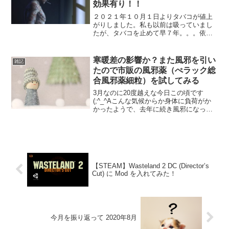
効果有り！！
２０２１年１０月１日よりタバコが値上
がりしました。私も以前は吸っていまし
たが、タバコを止めて早７年。。。依然
タバコは値上がり続けていますね。禁煙
するのにいくつか方法を試しましたが個
人的に効果があったのはコレ！こちらは
寒暖差の影響か？また風邪を引い
雑記
一日毎に決まったパイプを...
たので市販の風邪薬（ぺラック総
合風邪薬細粒）を試してみる
3月なのに20度越えな今日この頃です
(;^_^Aこんな気候からか身体に負荷がか
かったようで、去年に続き風邪になって
しまった( 一一)症状は若干の喉の痛み、
痰が絡む咳、体の節々の怠さ、微熱
（37.1度）といったところ。風邪薬のス
トックを確認す...
【STEAM】Wasteland 2 DC (Director’s
Cut) に Mod を入れてみた！
今月を振り返って 2020年8月