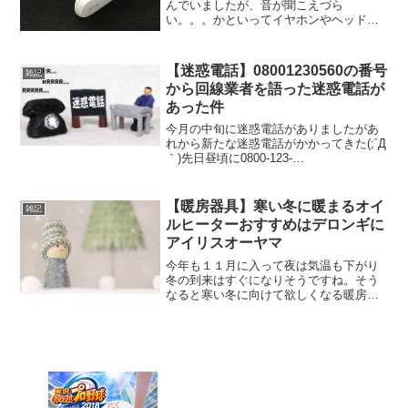
んでいましたが、音が聞こえづら
い。。。かといってイヤホンやヘッドホ
ンだと耳が塞がるのが嫌だなぁ。。。何
か良いものはないかと探したところ見つ
けたのがコレ 以前ヨドバシで見かけたと
【迷惑電話】08001230560の番号
雑記
きに、試しに使って良かった事...
から回線業者を語った迷惑電話が
あった件
今月の中旬に迷惑電話がありましたがあ
れから新たな迷惑電話がかかってきた(;´Д
｀)先日昼頃に0800-123-
0560(08001230560) からなる、いかにも
迷惑電話っぽい番号から電話がかかって
きました（笑）どうせろくでもない電話
【暖房器具】寒い冬に暖まるオイ
雑記
だと...
ルヒーターおすすめはデロンギに
アイリスオーヤマ
今年も１１月に入って夜は気温も下がり
冬の到来はすぐになりそうですね。そう
なると寒い冬に向けて欲しくなる暖房器
具！リビングにてエアコンを使うと乾燥
が気になりますが、オイルヒーターなら
広い部屋でも乾燥を気にせず暖まるので
おすすめです。そこでいく...