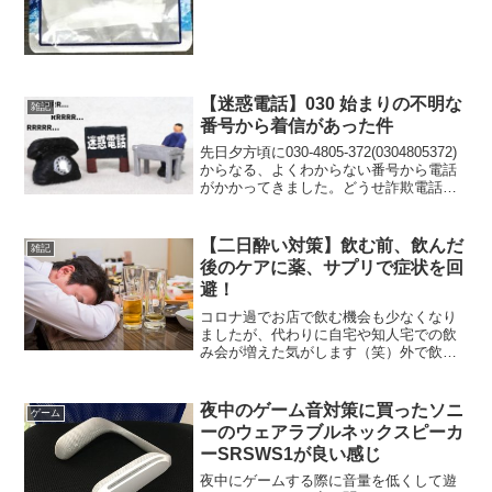
使用しています！使ってみ...
【迷惑電話】030 始まりの不明な
雑記
番号から着信があった件
先日夕方頃に030-4805-372(0304805372)
からなる、よくわからない番号から電話
がかかってきました。どうせ詐欺電話だ
と思い、電話を無視して放置したところ
留守電が入っていたので聞いてみること
に、再生が始まると途切れながらの電...
【二日酔い対策】飲む前、飲んだ
雑記
後のケアに薬、サプリで症状を回
避！
コロナ過でお店で飲む機会も少なくなり
ましたが、代わりに自宅や知人宅での飲
み会が増えた気がします（笑）外で飲む
のと勝手が違って家だとつい飲み過ぎて
しまう今日この頃。そうなると出てくる
問題が二日酔い。。。また記憶もあやふ
夜中のゲーム音対策に買ったソニ
ゲーム
やになる等、色々と残念な...
ーのウェアラブルネックスピーカ
ーSRSWS1が良い感じ
夜中にゲームする際に音量を低くして遊