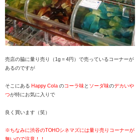
売店の脇に量り売り（1g = 4円）で売っているコーナーが
あるのですが
そこにある
Happy Cola
の
コーラ味
と
ソーダ味
の
デカいや
つ
が特にお気に入りで
良く買います（笑）
※ちなみに渋谷のTOHOシネマズには量り売りコーナーが
無いので注意！！