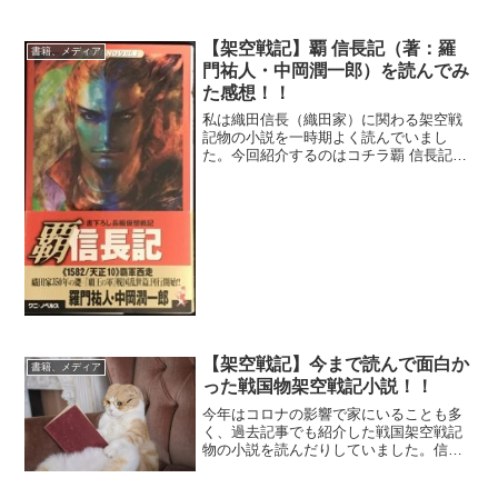
【架空戦記】覇 信長記（著：羅
書籍、メディア
門祐人・中岡潤一郎）を読んでみ
た感想！！
私は織田信長（織田家）に関わる架空戦
記物の小説を一時期よく読んでいまし
た。今回紹介するのはコチラ覇 信長記
著：羅門祐人・中岡潤一郎全15巻+外伝2
巻（①覇軍西走 2001/9～⑬覇王の息
子 2010/12）（①最終章 2013/10 ～
②...
【架空戦記】今まで読んで面白か
書籍、メディア
った戦国物架空戦記小説！！
今年はコロナの影響で家にいることも多
く、過去記事でも紹介した戦国架空戦記
物の小説を読んだりしていました。信長
が好きなので織田家に関わるものばかり
です。(;^_^A織田武神伝感想記事はこち