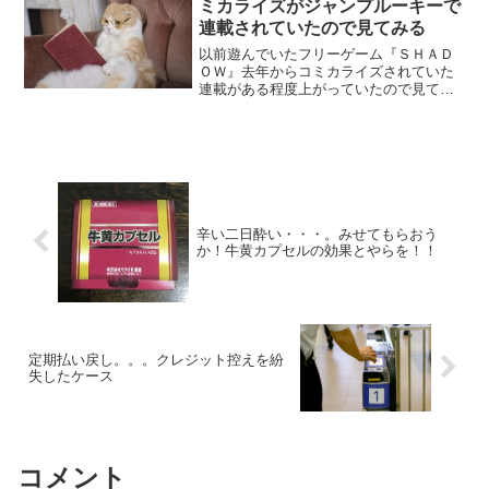
ミカライズがジャンプルーキーで
連載されていたので見てみる
以前遊んでいたフリーゲーム『ＳＨＡＤ
ＯＷ』去年からコミカライズされていた
連載がある程度上がっていたので見てみ
ました！連載作品はジャンプルーキーで
みれるので興味のある方は見てみましょ
う！SHADOWのコミカライズ作品はコチ
ラ記事をUPした時期...
辛い二日酔い・・・。みせてもらおう
か！牛黄カプセルの効果とやらを！！
定期払い戻し。。。クレジット控えを紛
失したケース
コメント