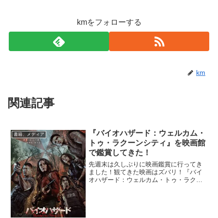
kmをフォローする
km
関連記事
『バイオハザード：ウェルカム・
書籍、メディア
トゥ・ラクーンシティ』を映画館
で鑑賞してきた！
先週末は久しぶりに映画鑑賞に行ってき
ました！観てきた映画はズバリ！『バイ
オハザード：ウェルカム・トゥ・ラクー
ンシティ』！！ 去年から気になっていた
ので結構楽しみだったのですが鑑賞出来
て良かったです！内容はゲームの１、２
が同時進行みたいな感...