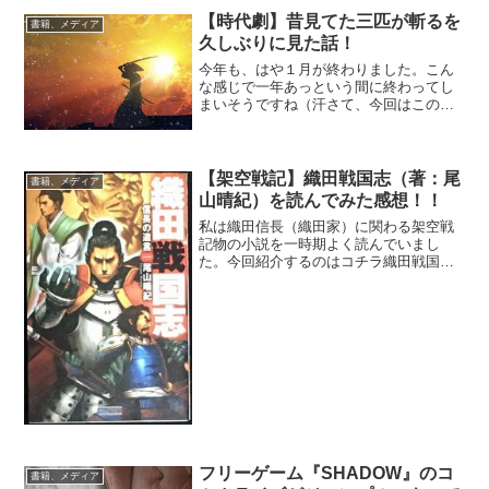
ら！信長の嫡男 織田信忠 が主人公。本能
【時代劇】昔見てた三匹が斬るを
寺の変からの話...
書籍、メディア
久しぶりに見た話！
今年も、はや１月が終わりました。こん
な感じで一年あっという間に終わってし
まいそうですね（汗さて、今回はこの週
末に、以前購入した三匹が斬るのＤＶＤ
を久しぶりに見たのでその話を。。。ま
ず三匹が斬るについて軽く説明します
と。。。別々の行動をしなが...
【架空戦記】織田戦国志（著：尾
書籍、メディア
山晴紀）を読んでみた感想！！
私は織田信長（織田家）に関わる架空戦
記物の小説を一時期よく読んでいまし
た。今回紹介するのはコチラ織田戦国
志 著：尾山晴紀全2巻（①信長の遺言
2009/5～②信長を継ぐ物 2009/8）織田
戦国志 を電子書籍でチェックストーリ天
正十年。明智...
フリーゲーム『SHADOW』のコ
書籍、メディア