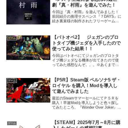
劇『真・村雨』を遊んでみた！
今回は『真・村雨』を遊んでみました！
前回紹介の推理サスペンス『７DAYS』に
続き裏束様の制作されたフリーゲームで
す。今作には以降のShadowシリーズなど
で登場する瀬崎が主人公の作品です！
【ＳＨＡＤＯＷ】【ＳＨＡＤＯＷＳ】一
【バトオペ2】 ジェガンのプロ
ゲーム
覧ゲームのあらす...
トタイプ機ジェダを入手したので
使ってみた結果！！
今回はバトオペにてジェガンのプロトタ
イプ機ジェダなる機体が出てきたので使
ってみた感想なんぞ。。。※あくまで個
人の感想です！一覧新規追加されたジェ
ダ昔読んだνガンダムの小説に出てた微か
な記憶で名前だけ知っていたジェダ！設
【P5R】Steam版 ペルソナ5 ザ・
ゲーム
定としては・・・ジェダ...
ロイヤル を購入！Modを導入し
て遊んでみました
最近のSteamサマーセールにてＰ５Ｒを
購入！早速Modを導入しようと色々探し
てみたところ、『Wonder Over Joker』な
る面白そうなModがあったので導入して
みました！※Steamサイトで購入すると
セールなんかで割引されてたりす...
【STEAM】2025年7月～8月に購
ゲーム