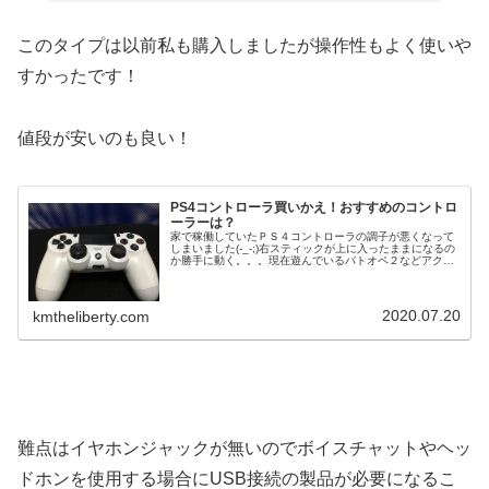
このタイプは以前私も購入しましたが操作性もよく使いや
すかったです！
値段が安いのも良い！
PS4コントローラ買いかえ！おすすめのコントロ
ーラーは？
家で稼働していたＰＳ４コントローラの調子が悪くなって
しまいました(-_-;)右スティックが上に入ったままになるの
か勝手に動く。。。現在遊んでいるバトオペ２などアクシ
ョンゲームに於いては致命的です（汗不調と思われる場合
の対策としてコントローラ...
2020.07.20
kmtheliberty.com
難点はイヤホンジャックが無いのでボイスチャットやヘッ
ドホンを使用する場合にUSB接続の製品が必要になるこ