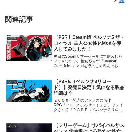
km
関連記事
【P5R】Steam版 ペルソナ5 ザ・
ゲーム
ロイヤル 主人公女性化Modを導
入してみました！
先日のSteamサマーセールにて購入した
Ｐ５Ｒですが、相変わらず『Wonder
Over Joker』Modを導入して遊んでおり
ます。追記：このModも追加で導入して
みました！今回はちょっと息抜きがてら
に主人公を女性化するMod『P5R F...
【P3RE（ペルソナ3リロー
ゲーム
ド）】発売日決定！気になる製品
詳細は？
２００６年発売のアトラスの名作
RPG『Ｐ３（ペルソナ３）』が、リメイ
クされて『Ｐ３ＲＥ（ペルソナ３リロー
ド）』として２０２４年２月２日に発売
が決定されました！公式サイトを確認し
たところＰＶ第２弾も発表され、商品の
【フリーゲーム】サバイバルサス
ゲーム
情報が記載されると共に予約も...
ペンス 学生達による恐怖の逃亡