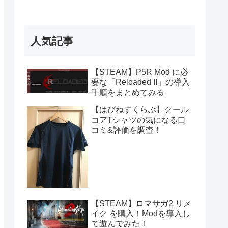
人気記事
【STEAM】P5R Mod に必
要な「Reloaded II」の導入
手順をまとめてみる
【はぴねすくらぶ】クール
コアTシャツの気になる口
コミ&評価を調査！
【STEAM】ロマサガ2 リメ
イク を購入！Modを導入し
て遊んでみた！