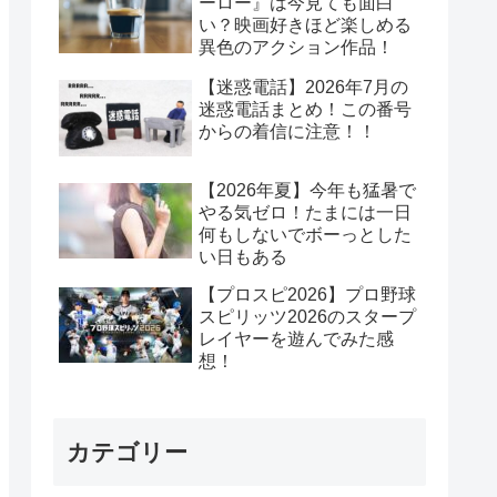
ーロー』は今見ても面白
い？映画好きほど楽しめる
異色のアクション作品！
【迷惑電話】2026年7月の
迷惑電話まとめ！この番号
からの着信に注意！！
【2026年夏】今年も猛暑で
やる気ゼロ！たまには一日
何もしないでボーっとした
い日もある
【プロスピ2026】プロ野球
スピリッツ2026のスタープ
レイヤーを遊んでみた感
想！
カテゴリー