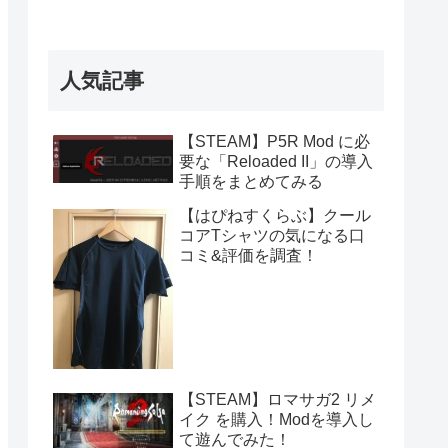
人気記事
【STEAM】P5R Mod に必
要な「Reloaded II」の導入
手順をまとめてみる
【はぴねすくらぶ】クール
コアTシャツの気になる口
コミ&評価を調査！
【STEAM】ロマサガ2 リメ
イク を購入！Modを導入し
て遊んでみた！