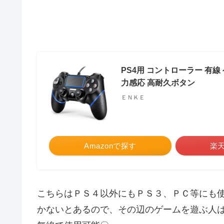
PS4用 コントローラー 有線
力感応 高耐久ボタン
ＥＮＫＥ
Amazonで探す
楽
こちらはＰＳ４以外にもＰＳ３、ＰＣ等にも
かないとあるので、その辺のゲームを遊ぶ人