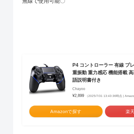
無線で使用可能〇
P4 コントローラー 有線 プ
重振動 重力感応 機能搭載 高耐久ボ
語説明書付き
Chayoo
¥2,899
（2025/7/31 13:43:36時点 | Am
Amazonで探す
楽