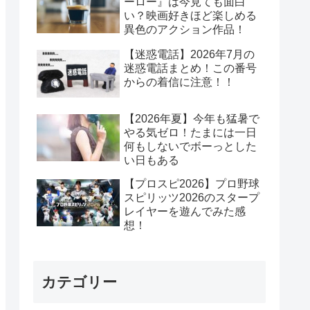
ーロー』は今見ても面白
い？映画好きほど楽しめる
異色のアクション作品！
【迷惑電話】2026年7月の
迷惑電話まとめ！この番号
からの着信に注意！！
【2026年夏】今年も猛暑で
やる気ゼロ！たまには一日
何もしないでボーっとした
い日もある
【プロスピ2026】プロ野球
スピリッツ2026のスタープ
レイヤーを遊んでみた感
想！
カテゴリー