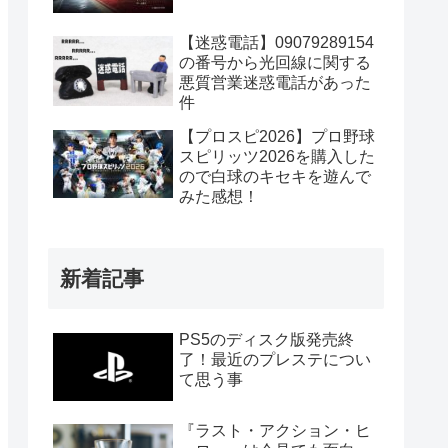
【迷惑電話】09079289154
の番号から光回線に関する
悪質営業迷惑電話があった
件
【プロスピ2026】プロ野球
スピリッツ2026を購入した
ので白球のキセキを遊んで
みた感想！
新着記事
PS5のディスク版発売終
了！最近のプレステについ
て思う事
『ラスト・アクション・ヒ