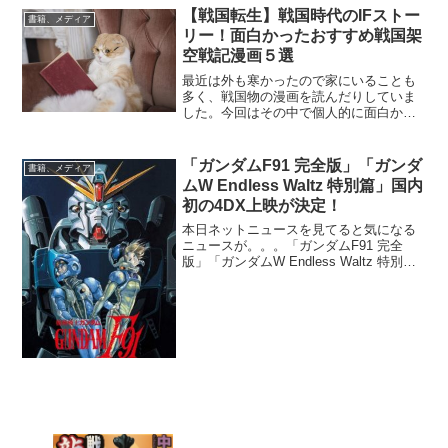
【戦国転生】戦国時代のIFストー
書籍、メディア
リー！面白かったおすすめ戦国架
空戦記漫画５選
最近は外も寒かったので家にいることも
多く、戦国物の漫画を読んだりしていま
した。今回はその中で個人的に面白かっ
た作品を紹介してみます。ちなみにこち
らで紹介の漫画は「小説家になろう」の
歴史小説をコミカライズした作品になり
「ガンダムF91 完全版」「ガンダ
書籍、メディア
ます。漫画は途中ですが、...
ムW Endless Waltz 特別篇」国内
初の4DX上映が決定！
本日ネットニュースを見てると気になる
ニュースが。。。「ガンダムF91 完全
版」「ガンダムW Endless Waltz 特別
篇」国内初の4DX上映が決定！タイトル
にもあるのに二度入れてしまった（笑）
ニュースによると。。。「ガンダム」シ
リーズ...