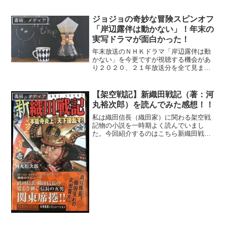
で部屋で目についた映画のＢＤを何本か
見てみました！一覧ＢＴＦ（バック・ト
ゥ・ザ・フューチャー）３部作最近でも
ジョジョの奇妙な冒険スピンオフ
書籍、メディア
たまにＴＶで放映...
「岸辺露伴は動かない」！年末の
実写ドラマが面白かった！
年末放送のＮＨＫドラマ「岸辺露伴は動
かない」を今更ですが視聴する機会があ
り２０２０、２１年放送分を全て見まし
た。岸辺露伴は学生時代に漫画読んで知
っていたのですが、当時からそのひねく
れたキャラが好きだったのでよく覚えて
【架空戦記】新織田戦記（著：河
書籍、メディア
いました！中でも「だが断...
丸裕次郎）を読んでみた感想！！
私は織田信長（織田家）に関わる架空戦
記物の小説を一時期よく読んでいまし
た。今回紹介するのはこちら新織田戦
記 著：河丸裕次郎全4巻（①本能寺炎
上、天下擾乱す！2006/12 ～ ④姫路城攻
防、雌雄を決す!2007/8）新 織田戦記 を
電子書籍...