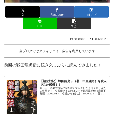
X
Facebook
はてブ
LINE
コピー
2020.08.16
2026.01.29
当ブログではアフィリエイト広告を利用しています
前回の戦国龍虎伝に続き久しぶりに読んでみました！
【架空戦記】戦国龍虎伝（著：中里融司）を読ん
でみた感想！！
久しぶりに架空戦記小説を読んでみました！信長周り以外
の作品です。今回紹介するのはコチラ戦国龍虎伝（①天下
分裂 2006/03～ ③遥かなる乱世 2006/11） 著：中
里融司一覧ストーリ秀吉の死後、家康は調略をめぐらし、
己の野望を着々と実現...