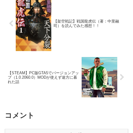
【架空戦記】戦国龍虎伝（著：中里融
司）を読んでみた感想！！
【STEAM】PC版GTA5でバージョンアッ
プ（1.0.2060.0）MODが使えず途方に暮
れた話
コメント