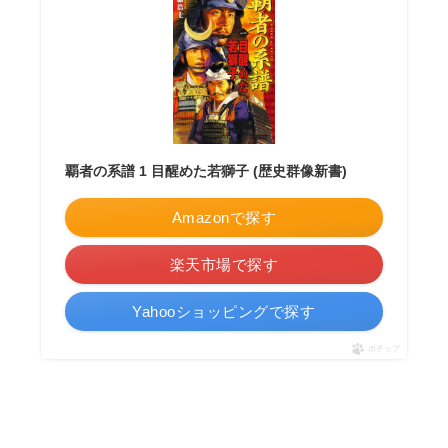
覇者の系譜 1 目醒めた若獅子 (歴史群像新書)
Amazonで探す
楽天市場で探す
Yahooショッピングで探す
ポチップ