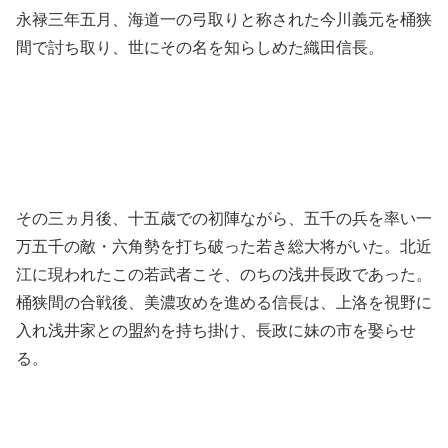
永禄三年五月、海道一の弓取りと称された今川義元を桶狭
間で討ち取り、世にその名を知らしめた織田信長。
その三ヵ月後、十五歳での初陣ながら、五千の兵を率い一
万五千の敵・六角勢を打ち破った若き総大将がいた。北近
江に現われたこの若武者こそ、のちの浅井長政であった。
桶狭間の合戦後、美濃攻めを進める信長は、上洛を視野に
入れ浅井家との盟約を持ち掛け、長政に妹の市を娶らせ
る。