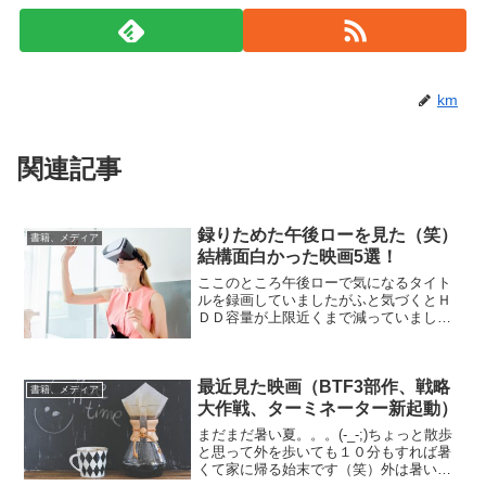
km
関連記事
録りためた午後ローを見た（笑）
書籍、メディア
結構面白かった映画5選！
ここのところ午後ローで気になるタイト
ルを録画していましたがふと気づくとＨ
ＤＤ容量が上限近くまで減っていました
（笑）そこでこの週末いくつか見て面白
かった映画を選んでみました。ポセイド
ン1972年の『ポセイドン・アドベンチャ
最近見た映画（BTF3部作、戦略
ー』のリメイク作品ら...
書籍、メディア
大作戦、ターミネーター新起動）
まだまだ暑い夏。。。(-_-;)ちょっと散歩
と思って外を歩いても１０分もすれば暑
くて家に帰る始末です（笑）外は暑いの