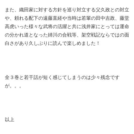
また、織田家に対する方針を巡り対立する父久政との対立
や、頼れる配下の遠藤直経や当時は若輩の田中吉政、藤堂
高虎いった様々な武将の活躍と共に浅井家にとっては運命
の分かれ道となった姉川の合戦等、架空戦記ならではの面
白さがあり久しぶりに読んで楽しめました！
全３巻と若干話が短く感じてしまうのは少々残念です
が。。。
以上