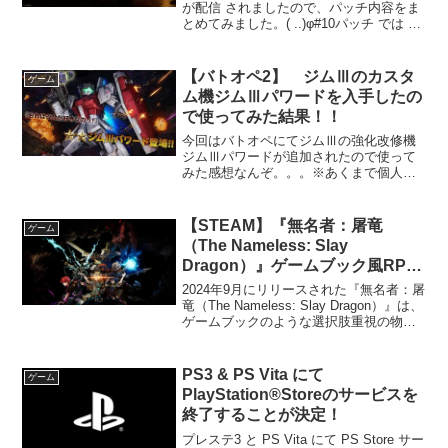
が配信 されましたので、パッチ内容をま
とめてみました。( ..)φ#10パッチ では ス
キルツリーの追加や、食事周りやマップ
に更新がされたようですね。パッチ内容
は現時点（2026年4月28日）で...
【バトオペ2】 ジムⅢのカスタ
ゲーム
ム機ジムⅢパワードを入手したの
で使ってみた結果！！
今回はバトオペにてジムⅢの強化改修機
ジムⅢパワードが追加されたので使って
みた感想なんぞ。。。※あくまで個人の
感想です！一覧新規追加されたジムⅢパ
ワード前回に引続き『機動戦士MOONガ
ンダム』からの参戦ですね！設定として
【STEAM】『無名者：屠竜
ゲーム
は・・・グリプス戦役後...
（The Nameless: Slay
Dragon）』ゲームブック風RPG
プレイレビュー
2024年9月にリリースされた『無名者：屠
竜（The Nameless: Slay Dragon）』は、
ゲームブックのような選択肢重視の物語
展開と、戦略的なターン制バトルが特徴
のRPGです。プレイヤーは、邪悪なドラ
ゴンとの因縁を抱える若者と...
PS3 & PS Vita にて
ゲーム
PlayStation®Storeのサービスを
終了することが決定！
プレステ3 と PS Vita にて PS Store サー