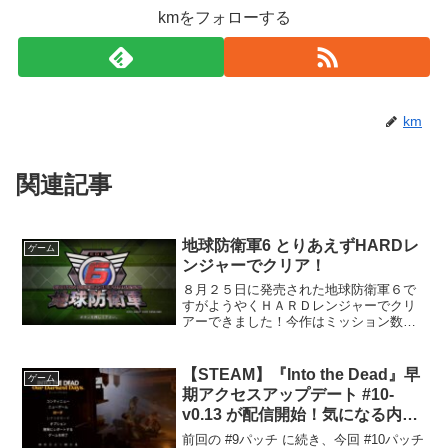
kmをフォローする
km
関連記事
地球防衛軍6 とりあえずHARDレ
ゲーム
ンジャーでクリア！
８月２５日に発売された地球防衛軍６で
すがようやくＨＡＲＤレンジャーでクリ
アーできました！今作はミッション数が
前作以上だったのでクリアまで時間が掛
かってしまいました。途中バグなんかに
も遭遇しましたが今作も楽しかったので
【STEAM】『Into the Dead』早
ゲーム
満足です！クリアしたレン...
期アクセスアップデート #10-
v0.13 が配信開始！気になる内容
は？
前回の #9パッチ に続き、今回 #10パッチ