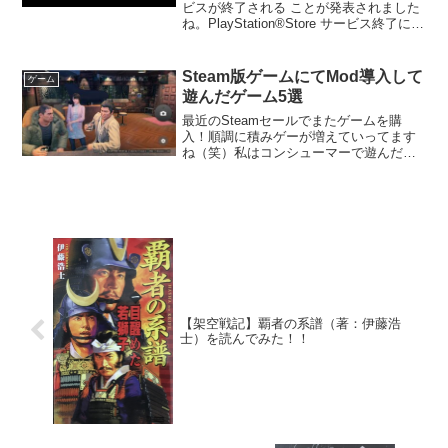
ビスが終了される ことが発表されました
ね。PlayStation®Store サービス終了につ
いての詳細はこちら期限は下記の様にな
ってるようです。メキシコ、ホンジュラ
ス、ニカラグア...
Steam版ゲームにてMod導入して
ゲーム
遊んだゲーム5選
最近のSteamセールでまたゲームを購
入！順調に積みゲーが増えていってます
ね（笑）私はコンシューマーで遊んだ後
にSteam版で購入してMod導入にて再度
遊びなおす、なんてことをやったりして
いますが、今回は今まで当サイトで紹介
したMod導入ゲ...
【架空戦記】覇者の系譜（著：伊藤浩
士）を読んでみた！！