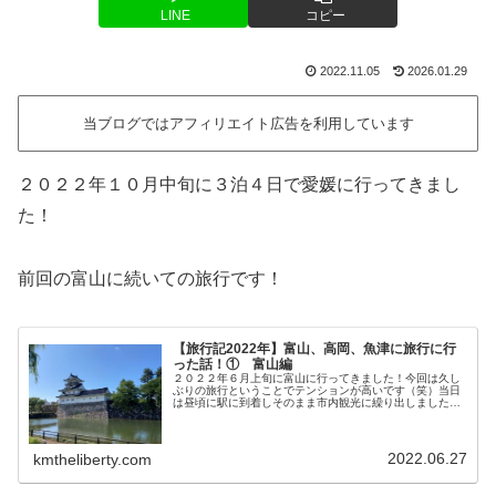
LINE
コピー
2022.11.05
2026.01.29
当ブログではアフィリエイト広告を利用しています
２０２２年１０月中旬に３泊４日で愛媛に行ってきまし
た！
前回の富山に続いての旅行です！
【旅行記2022年】富山、高岡、魚津に旅行に行
った話！① 富山編
２０２２年６月上旬に富山に行ってきました！今回は久し
ぶりの旅行ということでテンションが高いです（笑）当日
は昼頃に駅に到着しそのまま市内観光に繰り出しました！
一覧富山市内の観光こちらは富山城！城址公園の隣りが県
庁と市内にあります。夜はこんな感...
2022.06.27
kmtheliberty.com