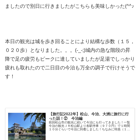
ましたので別日に行きましたがこちらも美味しかった(^^♪
本日の観光は城を歩き回ることにより結構な歩数（１５，
０２０歩）となりました。。。(-_-;)城内の急な階段の昇
降で足の疲労もピークに達していましたが足湯でしっかり
疲れも取れたので二日目の今治も万全の調子で行けそうで
す！
【旅行記2022年】松山、今治、大洲に旅行に行
った話！② 今治編
前回松山市の観光に続いて今治にも行ってきました！一覧
今治の観光ＪＲ松山駅より各駅停車（９７０円）で１時間
１０分ぐらいで今治に到着しました！ちなみに特急（１５
００円）だと４０分ぐらいでの到着です。駅前は平日のせ
いか人通りも少なくゆったりした空...