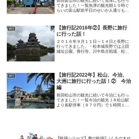
前回富山市の観光に続いて魚津にも行っ
てきました！一覧魚津の観光朝１０時ぐ
らいの富山駅前平日のせいか人通りも少
なくゆったりした空気を感じる(。-∀-)富
山⇔魚津間は「あいの風とやま鉄道線」
で30分弱で行けました。ただ本数は少な
【旅行記2016年②】長野に旅行
旅行
いので時間は要チ...
に行った話！
２０１６年９月１１日～１４日と長野に
行ってきました。・松本城長野では上田
城址公園、善行寺、川中島古戦場、松代
城址、松本城と観光！また観光もさるこ
とながらグルメもしっかり堪能してきま
した！（笑）長野は蕎麦やおやきが有名
ですが松本で食べた山賊焼...
【旅行記2022年】松山、今治、
旅行
大洲に旅行に行った話！② 今治
編
前回松山市の観光に続いて今治にも行っ
てきました！一覧今治の観光ＪＲ松山駅
より各駅停車（９７０円）で１時間１０
分ぐらいで今治に到着しました！ちなみ
に特急（１５００円）だと４０分ぐらい
での到着です。駅前は平日のせいか人通
りも少なくゆったりした空...
【軌跡シリーズ】黎の軌跡2（くろのきせ