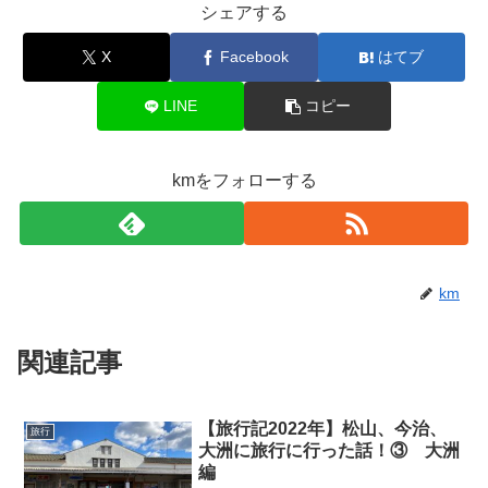
シェアする
X
Facebook
はてブ
LINE
コピー
kmをフォローする
km
関連記事
【旅行記2022年】松山、今治、
旅行
大洲に旅行に行った話！③ 大洲
編