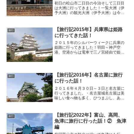
初日の松山市二日目の今治そして三日目
は大洲に行ってきました！一覧大洲（伊
予大洲）の観光大洲（伊予大洲）は今治
と同じくＪＲ松山駅より各駅停車（９７
０円）で１時間１０分ぐらい、特急（１
５００円）だと４０分ぐらいでの到着で
【旅行記2015年】兵庫県は姫路
旅行
す。駅前は今治以上に人通...
に行ってきた話！
２０１５年のシルバーウィークに兵庫の
姫路に行ってきました！羽田～神戸空
港、空港からは電車で三ノ宮経由で姫路
と計２時間半ぐらいで到着です。姫路の
駅を出たとこからすぐ姫路城が見えたの
ですが、その大きさに圧倒されました！
行った日は丁度連休というこ...
【旅行記2016年】名古屋に旅行
旅行
に行った話！
２０１６年４月３０日～３日と名古屋に
行ってきました。・名古屋城名古屋は美
味しい食べ物も多く、ひつまぶし、あん
かけパスタ、きしめん、手羽先、味噌煮
込みうどんと軽く挙げただけでもこれだ
けあります＾＾私はひつまぶしで有名な
【旅行記2022年】富山、高岡、
旅行
あつた蓬莱軒 に行きま...
魚津に旅行に行った話！② 魚津
編