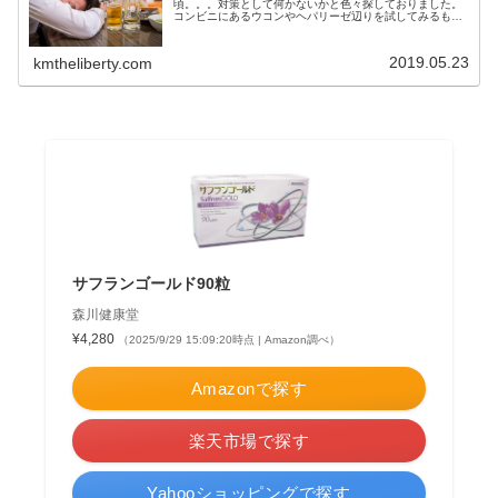
頃。。。対策として何かないかと色々探しておりました。
コンビニにあるウコンやヘパリーゼ辺りを試してみるもヘ
パリーゼに多少効果があったかなぁ・・・程度です。そう
こう試行錯誤しているときに酒を飲まな...
2019.05.23
kmtheliberty.com
サフランゴールド90粒
森川健康堂
¥4,280
（2025/9/29 15:09:20時点 | Amazon調べ）
Amazonで探す
楽天市場で探す
Yahooショッピングで探す