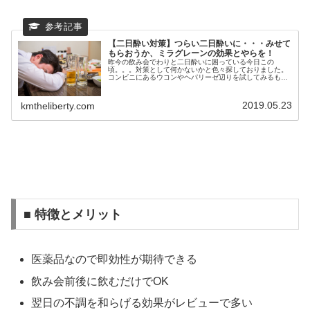
【二日酔い対策】つらい二日酔いに・・・みせて
もらおうか、ミラグレーンの効果とやらを！
昨今の飲み会でわりと二日酔いに困っている今日この
頃。。。対策として何かないかと色々探しておりました。
コンビニにあるウコンやヘパリーゼ辺りを試してみるもヘ
パリーゼに多少効果があったかなぁ・・・程度です。そう
こう試行錯誤しているときに酒を飲まな...
2019.05.23
kmtheliberty.com
■ 特徴とメリット
医薬品なので即効性が期待できる
飲み会前後に飲むだけでOK
翌日の不調を和らげる効果がレビューで多い