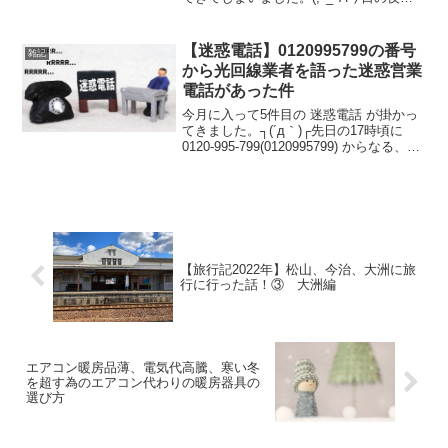
090-7928-9154(09079289154) からなる、
一見普通な番号から電話がかかってきま
した。(;^_^A在宅...
【迷惑電話】0120995799の番号
雑記
から光回線業者を語った迷惑営業
電話があった件
今月に入って5件目の 迷惑電話 が掛かっ
てきました。┐(´д｀)┌先日の17時頃に
0120-995-799(0120995799) からなる、迷
惑電話っぽい番号から電話がかかってき
ました。（笑）どんな迷惑電話だと思い
出てみると、「光回線サポ...
【旅行記2022年】松山、今治、大洲に旅
行に行った話！③ 大洲編
エアコン暖房品薄、電気代高騰、寒い冬
を超す為のエアコン代わりの暖房器具の
選び方