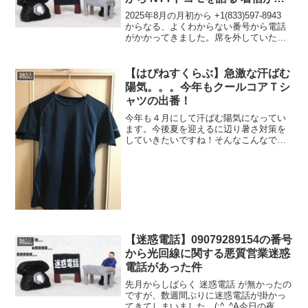
った件
2025年8月の月初から +1(833)597-8943
からなる、よくわからない番号から電話
がかかってきました。席を外していたの
で着信時は気付かなかったのですが、留
守電が入っていたので聞いてみたとこ
ろ、電子音声で「こちらはNTTドコモで
【はぴねすくらぶ】急激な汗ばむ
雑記
す...
陽気。。。今年もクールコアＴシ
ャツの出番！
今年も４月にして汗ばむ陽気になってい
ます。今後夏を迎えるに辺り暑さ対策を
していきたいですね！そんなこんなで今
年も はぴねすくらぶ の クールコアＴシ
ャツ の出番です！私は夏冬関係なく一年
中愛用していますが（笑）暑い日には特
にありがたいですね...
【迷惑電話】09079289154の番号
雑記
から光回線に関する悪質営業迷惑
電話があった件
先月からしばらく 迷惑電話 が無かったの
ですが、数週間ぶりに迷惑電話が掛かっ
てきてしまいました。(;^_^A今日の夜に