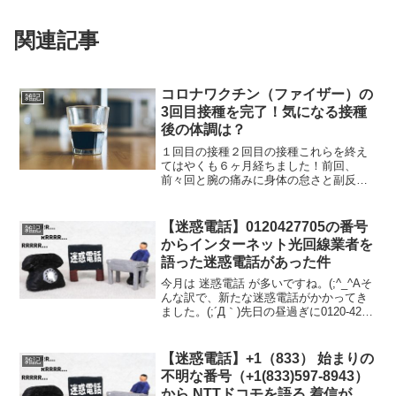
関連記事
コロナワクチン（ファイザー）の
雑記
3回目接種を完了！気になる接種
後の体調は？
１回目の接種２回目の接種これらを終え
てはやくも６ヶ月経ちました！前回、
前々回と腕の痛みに身体の怠さと副反応
がでました。今回の３回目はどうかとガ
クブルしながらも行ってきました（笑）
一覧会場から接種を受けるまで今回は前
【迷惑電話】0120427705の番号
雑記
２回とは別に大規模接種会場...
からインターネット光回線業者を
語った迷惑電話があった件
今月は 迷惑電話 が多いですね。(;^_^Aそ
んな訳で、新たな迷惑電話がかかってき
ました。(;´Д｀)先日の昼過ぎに0120-427-
705(0120427705) からなる、とりあえず
迷惑電話っぽい番号から電話がかかって
きました。（笑）ど...
【迷惑電話】+1（833） 始まりの
雑記
不明な番号（+1(833)597-8943）
から NTTドコモを語る 着信があ