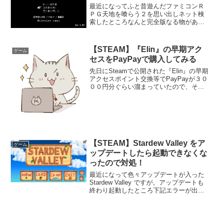
最近になってふと昔遊んだファミコンＲ
ＰＧ天地を喰らう２を思い出しネット検
索したところなんと完全版なる物があり
ました！早速ＤＬして遊んでみること
に。。。※天地を喰らう2完全版
ver.4.08・改で検索するとすぐ見つかるは
【STEAM】『Elin』の早期アク
ゲーム
ず。他にもいくつか種類...
セスをPayPayで購入してみる
先日にSteamで公開された『Elin』の早期
アクセスポイント交換等でPayPayが３０
００円分ぐらい溜まっていたので、そち
らを利用してSteamで『Elin』を購入して
みました！と言う訳で早速購入しまし
た！※ID等一部は念のためモザイク掛...
【STEAM】Stardew Valley をア
ゲーム
ップデートしたら起動できなくな
ったので対処！
最近になって色々アップデートが入った
Stardew Valley ですが。アップデートも
終わり起動したところ下記エラーが出て
起動できず。。。こちらはVortex経由で
起動した場合ちなみにデスクトップのシ
ョートカットから起動するとこのメッ