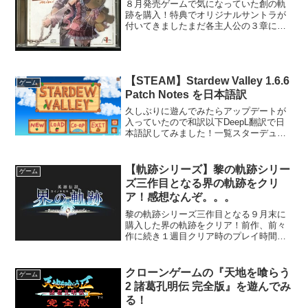
８月発売ゲームで気になっていた創の軌
跡を購入！特典でオリジナルサントラが
付いてきましたまだ各主人公の３章に入
ったところですけど面白いですね！私は
零、碧と遊んでたのでリアルになったロ
イド達を操作できるのが特に嬉しい！ヴ
ァルドの眼鏡とか似合わな...
【STEAM】Stardew Valley 1.6.6
ゲーム
Patch Notes を日本語訳
久しぶりに遊んでみたらアップデートが
入っていたので和訳以下DeepL翻訳で日
本語訳してみました！一覧スターデュー
バレー1.6.6パッチノート皆さんこんにち
は、最新アップデートです。ゲームプレ
イの追加や変更という点ではそれほど大
【軌跡シリーズ】黎の軌跡シリー
ゲーム
きなものはあり...
ズ三作目となる界の軌跡をクリ
ア！感想なんぞ。。。
黎の軌跡シリーズ三作目となる９月末に
購入した界の軌跡をクリア！前作、前々
作に続き１週目クリア時のプレイ時間で
すが、 １２８時間までいってました
（汗）黎の軌跡シリーズとしては最長に
なりますね（笑）黎の軌跡１黎の軌跡２
クローンゲームの『天地を喰らう
ゲーム
今回は宇宙計画を軸に、過去...
2 諸葛孔明伝 完全版』を遊んでみ
る！