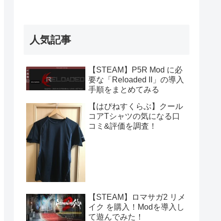
人気記事
【STEAM】P5R Mod に必
要な「Reloaded II」の導入
手順をまとめてみる
【はぴねすくらぶ】クール
コアTシャツの気になる口
コミ&評価を調査！
【STEAM】ロマサガ2 リメ
イク を購入！Modを導入し
て遊んでみた！