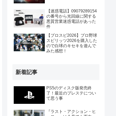
【迷惑電話】09079289154
の番号から光回線に関する
悪質営業迷惑電話があった
件
【プロスピ2026】プロ野球
スピリッツ2026を購入した
ので白球のキセキを遊んで
みた感想！
新着記事
PS5のディスク版発売終
了！最近のプレステについ
て思う事
『ラスト・アクション・ヒ