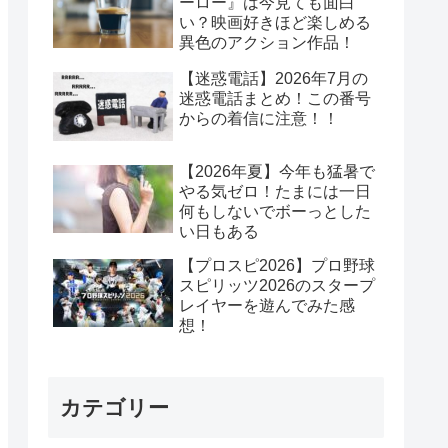
ーロー』は今見ても面白
い？映画好きほど楽しめる
異色のアクション作品！
【迷惑電話】2026年7月の
迷惑電話まとめ！この番号
からの着信に注意！！
【2026年夏】今年も猛暑で
やる気ゼロ！たまには一日
何もしないでボーっとした
い日もある
【プロスピ2026】プロ野球
スピリッツ2026のスタープ
レイヤーを遊んでみた感
想！
カテゴリー