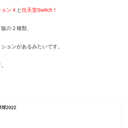
ション４
と
任天堂Switch！
ド版の２種類、
ィションがあるみたいです。
す。
球2022