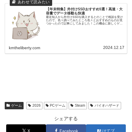
【年末特集】外付けSSDおすすめ5選！高速・大
容量でデータ移動も快適
最近知人から外付けSSDを購入するとのことで相談を受け
たので、色々調べてみたところ色々とおすすめのものが見
つかったので記事にしてみました！この機会に新しくゲー
ミングＰＣを購入予定なら品質の サイコム か格安の
MDL.make がおすすめで...
2024.12.17
kmtheliberty.com
ゲーム
2026
PCゲーム
Steam
バイオハザード
シェアする
X
Facebook
はてブ