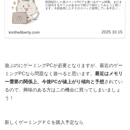
前回紹介した低スペックPCでも遊べるゲーム特集。まだま
だ該当するゲームがあるので続けて紹介してみようと思い
ます。今回使用したＰＣのスペック使用している中古ノー
トＰＣの簡単なスペックはコチラCPUIntel(R) Core(TM) i7-
86...
2025.10.15
kmtheliberty.com
遊ぶのにゲーミングPCが必要となりますが、最近のゲー
ミングPCなら問題なく遊べると思います。
最近はメモリ
ー需要の関係上、今後PCが値上がり傾向と予想
されてい
るので、興味のある方はこの機会に買ってしまいましょ
う！
新しくゲーミングＰＣを購入予定なら