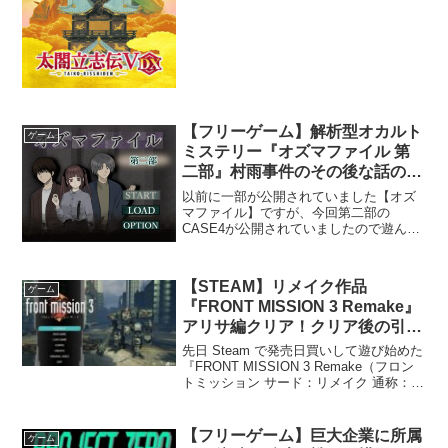
を強化するスクリプトを自作したので、
そちらの紹介となります。これを導入す
るとヌルゲーになるので導入は自己責任
ですね（笑）一覧作成...
【フリーゲーム】解析型オカルト
ゲーム
ミステリー『オズマファイル 第
二部』村雨事件のその後な話の
CASE4を遊んでみた！
以前に一部が公開されていました【オズ
マファイル】ですが、今回第二部の
CASE4が公開されていましたので遊んで
みました！こちらのゲームは当ブログで
も紹介した裏束氏の作品になります！オ
ズマファイルのストーリや基本的なゲー
【STEAM】リメイク作品
ゲーム
ム内容については、体験版...
『FRONT MISSION 3 Remake』
アリサ編クリア！クリア後の引継
ぎ要素は？
先日 Steam で発売日買いして遊び始めた
『FRONT MISSION 3 Remake（フロン
トミッション サード：リメイク 通称：
FM3 リメイク）』ですが、アリサ編クリ
アまで進めましたので、最終的な戦績、
クリア後の引継ぎについて、感...
【フリーゲーム】巨大企業に所属
ゲーム