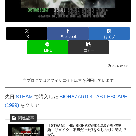
X
Facebook
はてブ
LINE
コピー
2026.04.08
当ブログではアフィリエイト広告を利用しています
先日
STEAM
で購入した
BIOHAZARD 3 LAST ESCAPE
(1999)
をクリア！
【STEAM】旧版 BIOHAZARD1.2.3 が配信開
始！リメイクに不満だった3を久しぶりに遊んで
みた