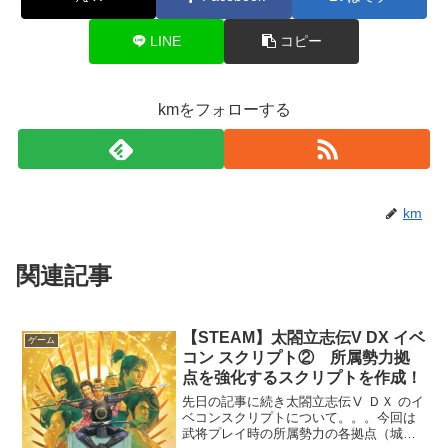
LINE
コピー
kmをフォローする
km
関連記事
【STEAM】太閤立志伝V DX イベ
ゲーム
コン スクリプト② 所属勢力拠
点を強化するスクリプトを作成！
先日の記事に続き太閤立志伝Ⅴ ＤＸ のイ
ベコンスクリプトについて。。。今回は
武将プレイ時の所属勢力の各拠点（城）