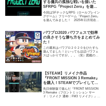
する傭兵の孤独な戦いを描いた
SFRPG『Project Zero』を遊ん
でみた！
今回はSFチックなRPG（ロールプレイン
グゲーム）フリーゲーム『Project Zero』
を遊んでみました！ 2025年11月現在で
はVer1.22が最新みたいです。ストーリー
連邦政府が管理している秘密研究所から
連絡が途絶えた。政府から連絡...
パワプロ2020 パワフェスで効率
ゲーム
の良さそうな勝ち方をまとめてみ
た！
この週末はパワプロ２０２０をひたすら
遊んでました！といってもほぼパワフェ
スばっかりですが。。。（笑）図鑑の達
成率もようやく２００を超え（ときめき
青春高校が中々でない。。。）あと少し
となりました。。。今回は前回の面倒な
ルーレットが無くなり選手...
【STEAM】リメイク作品
ゲーム
『FRONT MISSION 3 Remake』
を購入！STEAMでプレイしてみ
た感想！
先日体験版で遊んだ『FRONT MISSION
3 Remake（フロントミッション サー
ド：リメイク 通称：FM3 リメイク）』で
すが、Steam で発売日買いして遊んでみ
ました！なにげにFM1、2と購入していた