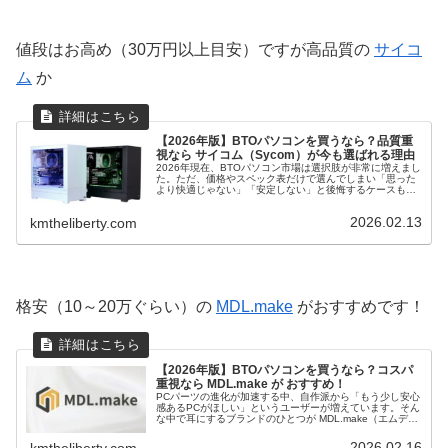
値段はお高め（30万円以上目安）ですが高品質の
サイコ
ム
か
【2026年版】BTOパソコンを買うなら？品質重
視なら サイコム（Sycom）が今も選ばれる理由
2026年現在、BTOパソコン市場は選択肢が非常に増えまし
た。ただ、価格やスペック表だけで選んでしまい「思った
より快適じゃない」「安定しない」と後悔するケースも少
なくありません。そこで今回は、品質重視派から長年支持
されているBTOメーカーに...
2026.02.13
kmtheliberty.com
格安（10～20万ぐらい）の
MDL.make
がおすすめです！
【2026年版】BTOパソコンを買うなら？コスパ
重視なら MDL.make が おすすめ！
PCパーツの進化が加速する中、自作派から「もう少し安心
感あるPCがほしい」というユーザーが増えています。そん
な中で耳にするブランドのひとつが MDL.make（エムディ
ーエル・ドット・メイク） です。旧来の記事では「中堅性
能の構成例」や「価...
2026.02.16
kmtheliberty.com