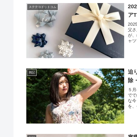
2
ステテコドットコム
ア
20
父さ
が、
ャツ
迫
雑記
除
５月
でで
な今
を、