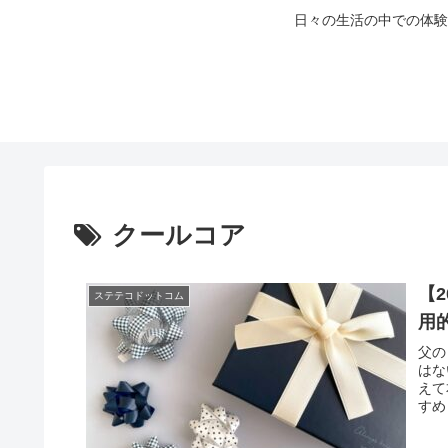
日々の生活の中での体験
クールコア
【
ステテコドットコム
用
父の
はな
えて
すめし