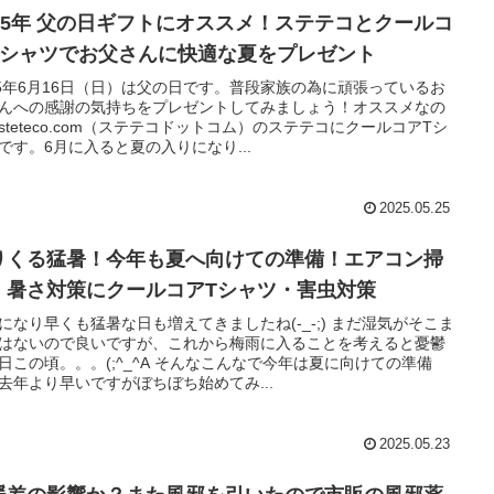
025年 父の日ギフトにオススメ！ステテコとクールコ
Tシャツでお父さんに快適な夏をプレゼント
25年6月16日（日）は父の日です。普段家族の為に頑張っているお
んへの感謝の気持ちをプレゼントしてみましょう！オススメなの
steteco.com（ステテコドットコム）のステテコにクールコアTシ
です。6月に入ると夏の入りになり...
2025.05.25
りくる猛暑！今年も夏へ向けての準備！エアコン掃
・暑さ対策にクールコアTシャツ・害虫対策
になり早くも猛暑な日も増えてきましたね(-_-;) まだ湿気がそこま
はないので良いですが、これから梅雨に入ることを考えると憂鬱
日この頃。。。(;^_^A そんなこんなで今年は夏に向けての準備
去年より早いですがぼちぼち始めてみ...
2025.05.23