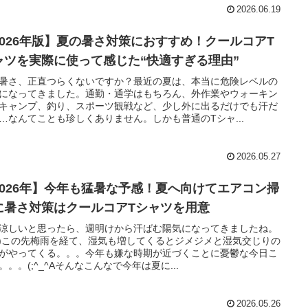
2026.06.19
2026年版】夏の暑さ対策におすすめ！クールコアT
ャツを実際に使って感じた“快適すぎる理由”
暑さ、正直つらくないですか？最近の夏は、本当に危険レベルの
になってきました。通勤・通学はもちろん、外作業やウォーキン
キャンプ、釣り、スポーツ観戦など、少し外に出るだけでも汗だ
…なんてことも珍しくありません。しかも普通のTシャ...
2026.05.27
2026年】今年も猛暑な予感！夏へ向けてエアコン掃
に暑さ対策はクールコアTシャツを用意
涼しいと思ったら、週明けから汗ばむ陽気になってきましたね。
_-;)この先梅雨を経て、湿気も増してくるとジメジメと湿気交じりの
がやってくる。。。今年も嫌な時期が近づくことに憂鬱な今日こ
。。。(;^_^Aそんなこんなで今年は夏に...
2026.05.26