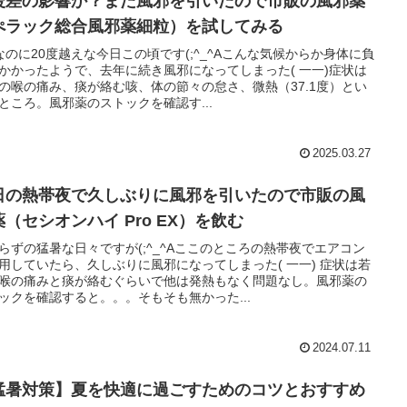
暖差の影響か？また風邪を引いたので市販の風邪薬
ぺラック総合風邪薬細粒）を試してみる
なのに20度越えな今日この頃です(;^_^Aこんな気候からか身体に負
かかったようで、去年に続き風邪になってしまった( 一一)症状は
の喉の痛み、痰が絡む咳、体の節々の怠さ、微熱（37.1度）とい
ところ。風邪薬のストックを確認す...
2025.03.27
日の熱帯夜で久しぶりに風邪を引いたので市販の風
薬（セシオンハイ Pro EX）を飲む
らずの猛暑な日々ですが(;^_^Aここのところの熱帯夜でエアコン
用していたら、久しぶりに風邪になってしまった( 一一) 症状は若
喉の痛みと痰が絡むぐらいで他は発熱もなく問題なし。風邪薬の
ックを確認すると。。。そもそも無かった...
2024.07.11
猛暑対策】夏を快適に過ごすためのコツとおすすめ