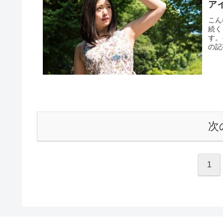
ア
こん
続く
す。
の記
次
1