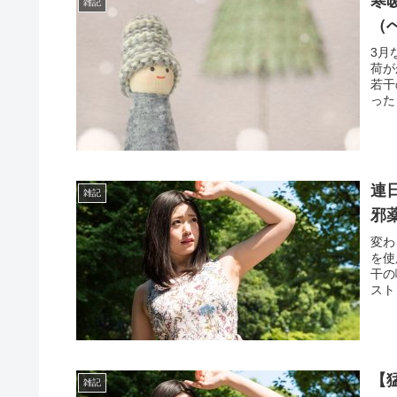
寒
雑記
（
3月
荷が
若干
った
連
雑記
邪
変わ
を使
干の
スト
【
雑記