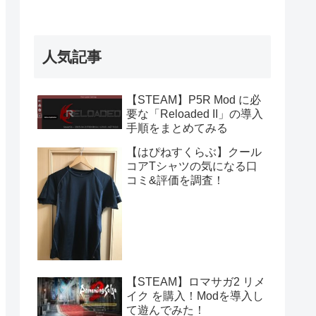
人気記事
【STEAM】P5R Mod に必
要な「Reloaded II」の導入
手順をまとめてみる
【はぴねすくらぶ】クール
コアTシャツの気になる口
コミ&評価を調査！
【STEAM】ロマサガ2 リメ
イク を購入！Modを導入し
て遊んでみた！