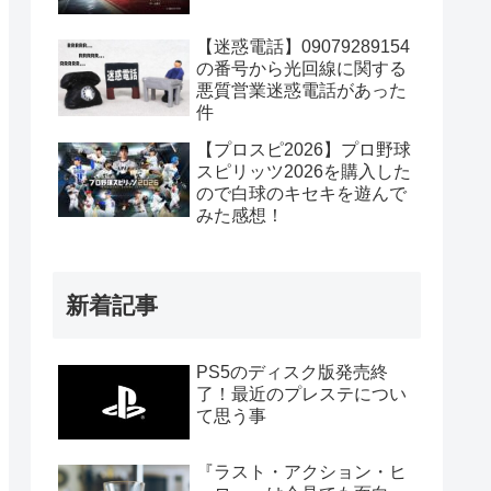
【迷惑電話】09079289154
の番号から光回線に関する
悪質営業迷惑電話があった
件
【プロスピ2026】プロ野球
スピリッツ2026を購入した
ので白球のキセキを遊んで
みた感想！
新着記事
PS5のディスク版発売終
了！最近のプレステについ
て思う事
『ラスト・アクション・ヒ