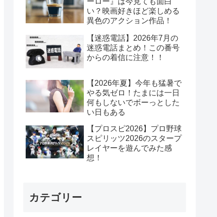
ーロー』は今見ても面白
い？映画好きほど楽しめる
異色のアクション作品！
【迷惑電話】2026年7月の
迷惑電話まとめ！この番号
からの着信に注意！！
【2026年夏】今年も猛暑で
やる気ゼロ！たまには一日
何もしないでボーっとした
い日もある
【プロスピ2026】プロ野球
スピリッツ2026のスタープ
レイヤーを遊んでみた感
想！
カテゴリー