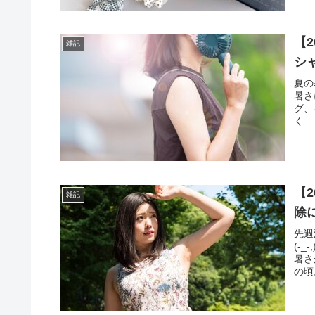
【
雑記
シ
夏の
暑さ
グ、
く…
【
雑記
除
先週
(-
暑さ
の頃