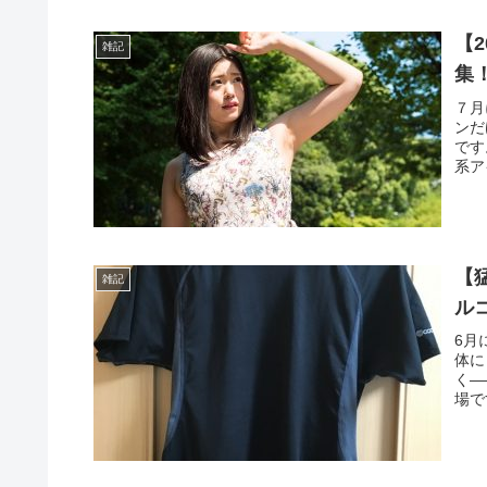
【
雑記
集
７月
ンだ
です
系ア
【
雑記
ル
6月
体に
く—
場で