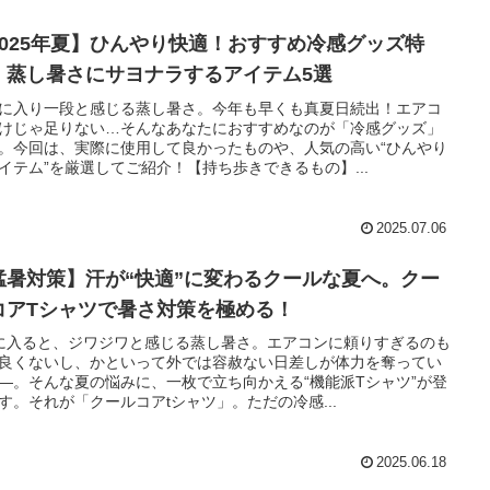
2025年夏】ひんやり快適！おすすめ冷感グッズ特
！蒸し暑さにサヨナラするアイテム5選
に入り一段と感じる蒸し暑さ。今年も早くも真夏日続出！エアコ
けじゃ足りない…そんなあなたにおすすめなのが「冷感グッズ」
。今回は、実際に使用して良かったものや、人気の高い“ひんやり
イテム”を厳選してご紹介！【持ち歩きできるもの】...
2025.07.06
猛暑対策】汗が“快適”に変わるクールな夏へ。クー
コアTシャツで暑さ対策を極める！
に入ると、ジワジワと感じる蒸し暑さ。エアコンに頼りすぎるのも
良くないし、かといって外では容赦ない日差しが体力を奪ってい
—。そんな夏の悩みに、一枚で立ち向かえる“機能派Tシャツ”が登
す。それが「クールコアtシャツ」。ただの冷感...
2025.06.18