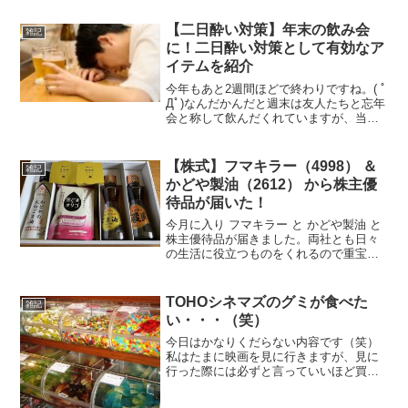
【二日酔い対策】年末の飲み会
雑記
に！二日酔い対策として有効なア
イテムを紹介
今年もあと2週間ほどで終わりですね。( ﾟ
Дﾟ)なんだかんだと週末は友人たちと忘年
会と称して飲んだくれていますが、当ブ
ログで紹介している二日酔い防止アイテ
ム（ミラグレーン、サフランゴールド）
には助けられています。(;^_^A楽しい飲
【株式】フマキラー（4998） ＆
雑記
み会で終...
かどや製油（2612） から株主優
待品が届いた！
今月に入り フマキラー と かどや製油 と
株主優待品が届きました。両社とも日々
の生活に役立つものをくれるので重宝し
ています！ちなみに、どちらも最低単元
（100株）で頂いた物となります！今回頂
いた優待品フマキラーの優待品（100株）
TOHOシネマズのグミが食べた
雑記
届いた優待...
い・・・（笑）
今日はかなりくだらない内容です（笑）
私はたまに映画を見に行きますが、見に
行った際には必ずと言っていいほど買っ
てしまうものが。。。、それがTOHOシ
ネマズにあるグミです（笑）売店の脇に