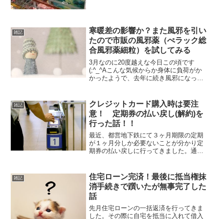
量り売り（1g = 4円）で売っているコー
ナーがあるのです...
寒暖差の影響か？また風邪を引い
雑記
たので市販の風邪薬（ぺラック総
合風邪薬細粒）を試してみる
3月なのに20度越えな今日この頃です
(;^_^Aこんな気候からか身体に負荷がか
かったようで、去年に続き風邪になって
しまった( 一一)症状は若干の喉の痛み、
痰が絡む咳、体の節々の怠さ、微熱
（37.1度）といったところ。風邪薬のス
クレジットカード購入時は要注
雑記
トックを確認す...
意！ 定期券の払い戻し(解約)を
行った話！！
最近、都営地下鉄にて３ヶ月期限の定期
が１ヶ月分しか必要ないことが分かり定
期券の払い戻しに行ってきました。通勤
や通学の際に利用する定期券ですが、他
にも転勤や退職等、定期の期限内に不要
となることがあるかと思います。そこで
住宅ローン完済！最後に抵当権抹
雑記
今回は、定期券の払い戻し...
消手続きで躓いたが無事完了した
話
先月住宅ローンの一括返済を行ってきま
した。その際に自宅を抵当に入れて借入